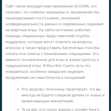
Сайт также аккредитован признанной eCOGRA, что
означает, что клиенты защищены от мошенничества,
лицензирования хоста казино, усиленной
конфиденциальности данных и современных лицензий
на азартные игры. На сайте постоянно работает
команда специальных представителей службы
поддержки, которые могут ответить на вопросы
игроков, а также предоставить бесплатные способы
оплаты или помочь с банковскими операциями. Это
немного положительно для игры в живую рулетку и
традиционной игры. В Мостбет Casino есть что
понравиться, особенно канадская лицензия,
продуманная система бонусов и поощрений.
Это здорово, поскольку гарантирует, что вы
никогда не будете слишком далеки от новых и
захватывающих впечатлений.
Те из вас, кто плохо знаком с онлайн-бинго,