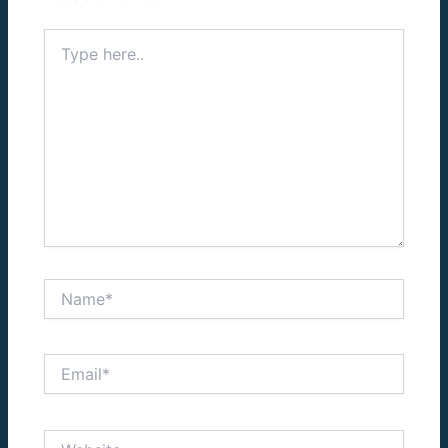
Type
here..
Name*
Email*
Website