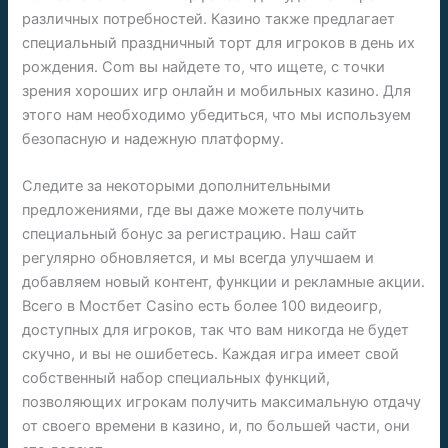
различных потребностей. Казино также предлагает
специальный праздничный торт для игроков в день их
рождения. Com вы найдете то, что ищете, с точки
зрения хороших игр онлайн и мобильных казино. Для
этого нам необходимо убедиться, что мы используем
безопасную и надежную платформу.
Следите за некоторыми дополнительными
предложениями, где вы даже можете получить
специальный бонус за регистрацию. Наш сайт
регулярно обновляется, и мы всегда улучшаем и
добавляем новый контент, функции и рекламные акции.
Всего в Мостбет Casino есть более 100 видеоигр,
доступных для игроков, так что вам никогда не будет
скучно, и вы не ошибетесь. Каждая игра имеет свой
собственный набор специальных функций,
позволяющих игрокам получить максимальную отдачу
от своего времени в казино, и, по большей части, они