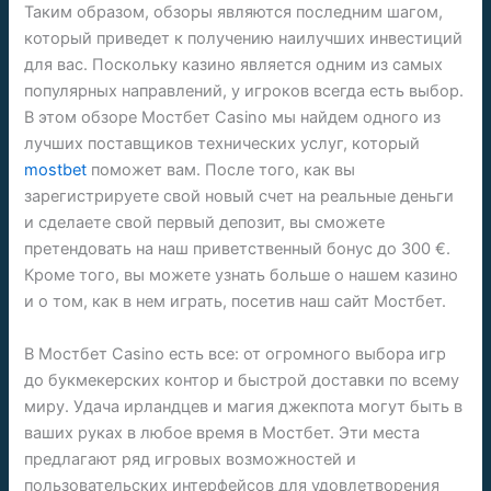
Таким образом, обзоры являются последним шагом,
который приведет к получению наилучших инвестиций
для вас. Поскольку казино является одним из самых
популярных направлений, у игроков всегда есть выбор.
В этом обзоре Мостбет Casino мы найдем одного из
лучших поставщиков технических услуг, который
mostbet
поможет вам. После того, как вы
зарегистрируете свой новый счет на реальные деньги
и сделаете свой первый депозит, вы сможете
претендовать на наш приветственный бонус до 300 €.
Кроме того, вы можете узнать больше о нашем казино
и о том, как в нем играть, посетив наш сайт Мостбет.
В Мостбет Casino есть все: от огромного выбора игр
до букмекерских контор и быстрой доставки по всему
миру. Удача ирландцев и магия джекпота могут быть в
ваших руках в любое время в Мостбет. Эти места
предлагают ряд игровых возможностей и
пользовательских интерфейсов для удовлетворения