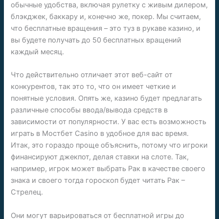
обычные удобства, включая рулетку с живым дилером,
блэкджек, баккару и, конечно же, покер. Мы считаем,
что бесплатные вращения – это туз в рукаве казино, и
вы будете получать до 50 бесплатных вращений
каждый месяц.
Что действительно отличает этот веб-сайт от
конкурентов, так это то, что он имеет четкие и
понятные условия. Опять же, казино будет предлагать
различные способы ввода/вывода средств в
зависимости от популярности. У вас есть возможность
играть в Мостбет Casino в удобное для вас время.
Итак, это гораздо проще объяснить, потому что игроки
финансируют джекпот, делая ставки на слоте. Так,
например, игрок может выбрать Рак в качестве своего
знака и своего тогда гороскоп будет читать Рак –
Стрелец.
Они могут варьироваться от бесплатной игры до