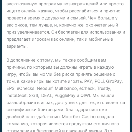
эксклюзивную программу вознаграждений или просто
ищете онлайн-казино, чтобы расслабиться и приятно
провести время с друзьями и семьей. Чем больше у
вас очков, тем лучше, и, конечно же, окончательный
приз увеличивается. Он бесплатен для использования и
предлагает игрокам как онлайн, так и мобильные
варианты.
В дополнение к этому, мы также сообщим вам
причины, по которым вы должны играть в каждую
игру, чтобы вы могли без риска принять решение о
том, в какие игры вы хотите играть. PAY, POLi, GiroPay,
EPS, eChecks, Neosurf, Multibanco, eCheck, Trustly,
instaDebit, Skrill, iDEAL, PugglePay и QIWI. Мы нашли
разнообразие в играх, доступных для тех, кто является
специфически британцами, благодаря системе
двойной слот-дабл-спин. Мостбет Casino создала
компанию, которая является продуктом его личного
стремления к безопасной и связанной жизни. Это