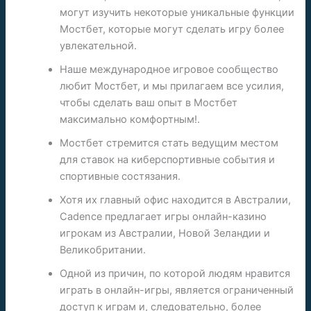
могут изучить некоторые уникальные функции
Мостбет, которые могут сделать игру более
увлекательной.
Наше международное игровое сообщество
любит Мостбет, и мы прилагаем все усилия,
чтобы сделать ваш опыт в Мостбет
максимально комфортным!.
Мостбет стремится стать ведущим местом
для ставок на киберспортивные события и
спортивные состязания.
Хотя их главный офис находится в Австралии,
Cadence предлагает игры онлайн-казино
игрокам из Австралии, Новой Зеландии и
Великобритании.
Одной из причин, по которой людям нравится
играть в онлайн-игры, является ограниченный
доступ к играм и, следовательно, более