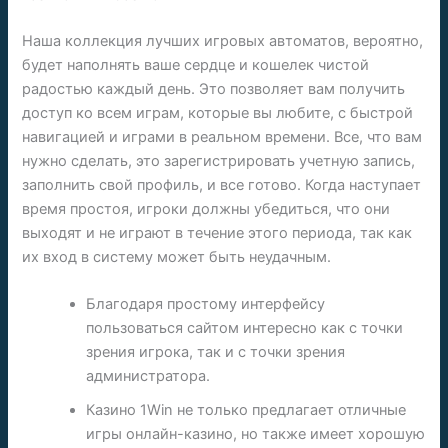
Наша коллекция лучших игровых автоматов, вероятно,
будет наполнять ваше сердце и кошелек чистой
радостью каждый день. Это позволяет вам получить
доступ ко всем играм, которые вы любите, с быстрой
навигацией и играми в реальном времени. Все, что вам
нужно сделать, это зарегистрировать учетную запись,
заполнить свой профиль, и все готово. Когда наступает
время простоя, игроки должны убедиться, что они
выходят и не играют в течение этого периода, так как
их вход в систему может быть неудачным.
Благодаря простому интерфейсу
пользоваться сайтом интересно как с точки
зрения игрока, так и с точки зрения
администратора.
Казино 1Win не только предлагает отличные
игры онлайн-казино, но также имеет хорошую