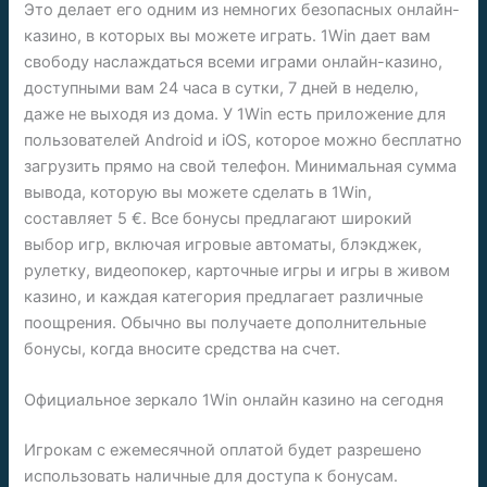
Это делает его одним из немногих безопасных онлайн-
казино, в которых вы можете играть. 1Win дает вам
свободу наслаждаться всеми играми онлайн-казино,
доступными вам 24 часа в сутки, 7 дней в неделю,
даже не выходя из дома. У 1Win есть приложение для
пользователей Android и iOS, которое можно бесплатно
загрузить прямо на свой телефон. Минимальная сумма
вывода, которую вы можете сделать в 1Win,
составляет 5 €. Все бонусы предлагают широкий
выбор игр, включая игровые автоматы, блэкджек,
рулетку, видеопокер, карточные игры и игры в живом
казино, и каждая категория предлагает различные
поощрения. Обычно вы получаете дополнительные
бонусы, когда вносите средства на счет.
Официальное зеркало 1Win онлайн казино на сегодня
Игрокам с ежемесячной оплатой будет разрешено
использовать наличные для доступа к бонусам.