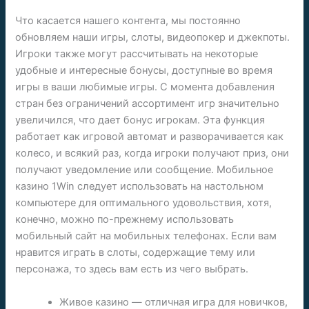
Что касается нашего контента, мы постоянно
обновляем наши игры, слоты, видеопокер и джекпоты.
Игроки также могут рассчитывать на некоторые
удобные и интересные бонусы, доступные во время
игры в ваши любимые игры. С момента добавления
стран без ограничений ассортимент игр значительно
увеличился, что дает бонус игрокам. Эта функция
работает как игровой автомат и разворачивается как
колесо, и всякий раз, когда игроки получают приз, они
получают уведомление или сообщение. Мобильное
казино 1Win следует использовать на настольном
компьютере для оптимального удовольствия, хотя,
конечно, можно по-прежнему использовать
мобильный сайт на мобильных телефонах. Если вам
нравится играть в слоты, содержащие тему или
персонажа, то здесь вам есть из чего выбрать.
Живое казино — отличная игра для новичков,