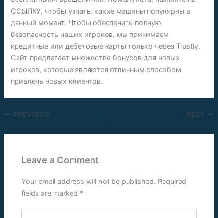
ССЫЛКУ, чтобы узнать, какие машины популярны в
данный момент. Чтобы обеспечить полную
безопасность наших игроков, мы принимаем
кредитные или дебетовые карты только через Trustly.
Сайт предлагает множество бонусов для новых
игроков, которые являются отличным способом
привлечь новых клиентов.
PREVIOUS
NEXT
Leave a Comment
Your email address will not be published.
Required
fields are marked
*
Type