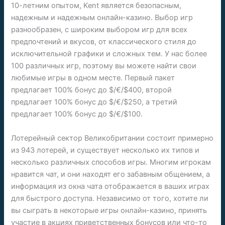
10-летним опытом, Kent является безопасным,
надежным и надежным онлайн-казино. Выбор игр
разнообразен, с широким выбором игр для всех
предпочтений и вкусов, от классического стиля до
исключительной графики и сложных тем. У нас более
100 различных игр, поэтому вы можете найти свои
любимые игры в одном месте. Первый пакет
предлагает 100% бонус до $/€/$400, второй
предлагает 100% бонус до $/€/$250, а третий
предлагает 100% бонус до $/€/$100.
Лотерейный сектор Великобритании состоит примерно
из 943 лотерей, и существует несколько их типов и
несколько различных способов игры. Многим игрокам
нравится чат, и они находят его забавным общением, а
информация из окна чата отображается в ваших играх
для быстрого доступа. Независимо от того, хотите ли
вы сыграть в некоторые игры онлайн-казино, принять
участие в акциях приветственных бонусов или что-то