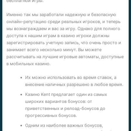
бесплатной игры.
Именно так мы заработали надежную и безопасную
онлайн-репутацию среди реальных игроков, и теперь
мы вознаграждаем и вас за игру. Однако для полного
доступа к нашим играм в казино игроки должны
зарегистрировать учетную запись, что очень просто и
занимает всего несколько минут. Вы можете
рассчитывать на лучшие игровые автоматы, доступные
в мобильных казино.
Их можно использовать во время ставок, а
внесение наличных разрешено в любое время.
Казино Kent предлагает один из самых
широких вариантов бонусов: от
приветственных и релоад-бонусов до
прогрессивных бонусов.
Одним из наиболее важных бонусов,