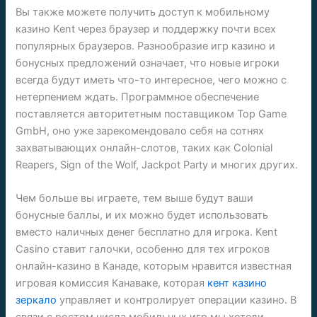
Вы также можете получить доступ к мобильному
казино Kent через браузер и поддержку почти всех
популярных браузеров. Разнообразие игр казино и
бонусных предложений означает, что новые игроки
всегда будут иметь что-то интересное, чего можно с
нетерпением ждать. Программное обеспечение
поставляется авторитетным поставщиком Top Game
GmbH, оно уже зарекомендовало себя на сотнях
захватывающих онлайн-слотов, таких как Colonial
Reapers, Sign of the Wolf, Jackpot Party и многих других.
Чем больше вы играете, тем выше будут ваши
бонусные баллы, и их можно будет использовать
вместо наличных денег бесплатно для игрока. Kent
Casino ставит галочки, особенно для тех игроков
онлайн-казино в Канаде, которым нравится известная
игровая комиссия Канаваке, которая
кент казино
зеркало
управляет и контролирует операции казино. В