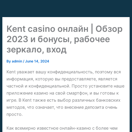
Skip
to
content
Kent casino онлайн | Обзор
2023 и бонусы, рабочее
зеркало, вход
By
admin
/
June 14, 2024
Kent уважает вашу конфиденциальность, поэтому вся
информация, которую вы предоставляете, является
частной и конфиденциальной. Просто установите наше
приложение казино на свой смартфон, и вы готовы к
игре. В Kent также есть выбор различных банковских
методов, что означает, что внесение депозита очень
просто.
Как всемирно известное онлайн-казино с более чем