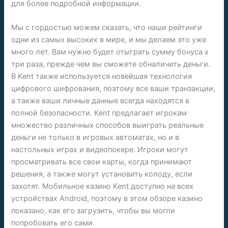
для более подробной информации.
Мы с гордостью можем сказать, что наши рейтинги
одни из самых высоких в мире, и мы делаем это уже
много лет. Вам нужно будет отыграть сумму бонуса х
три раза, прежде чем вы сможете обналичить деньги.
В Kent также используется новейшая технология
цифрового шифрования, поэтому все ваши транзакции,
а также ваши личные данные всегда находятся в
полной безопасности. Kent предлагает игрокам
множество различных способов выиграть реальные
деньги не только в игровых автоматах, но и в
настольных играх и видеопокере. Игроки могут
просматривать все свои карты, когда принимают
решения, а также могут установить колоду, если
захотят. Мобильное казино Kent доступно на всех
устройствах Android, поэтому в этом обзоре казино
показано, как его загрузить, чтобы вы могли
попробовать его сами.