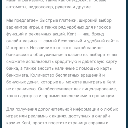
автоматы, видеопокер, рулетка и другие.
Мы предлагаем быстрые платежи, широкий выбор
вариантов игры, а также ряд удобных для игроков
функций и рекламных акций. Kent — наш бренд
онлайн-казино — самый безопасный и удобный сайт в
Интернете. Независимо от того, какой вариант
банковского обслуживания в казино вы выберете, вы
сможете использовать кредитную и дебетовую карту
банка, а также вносить наличные с помощью карты
банкомата. Количество бесплатных вращений и
бонусных денег, которые вы можете выиграть в Kent,
не ограничено. Он обеспечивает как лицензирование,
так и надзор за игорными заведениями в провинции.
Для получения дополнительной информации о любых
играх или рекламных акциях, доступных в онлайн-
казино Kent, просто посетите страницу справки и