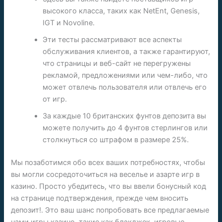
высокого класса, таких как NetEnt, Genesis,
IGT и Novoline.
Эти тесты рассматривают все аспекты
обслуживания клиентов, а также гарантируют,
что страницы и веб-сайт не перегружены
рекламой, предложениями или чем-либо, что
может отвлечь пользователя или отвлечь его
от игр.
За каждые 10 британских фунтов депозита вы
можете получить до 4 фунтов стерлингов или
столкнуться со штрафом в размере 25%.
Мы позаботимся обо всех ваших потребностях, чтобы
вы могли сосредоточиться на веселье и азарте игр в
казино. Просто убедитесь, что вы ввели бонусный код
на странице подтверждения, прежде чем вносить
депозит!. Это ваш шанс попробовать все предлагаемые
нами игры казино, такие как блэкджек, игровые