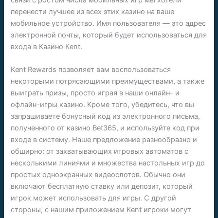
связи с ростом числа мобильных игр мы хотели
перенести лучшее из всех этих казино на ваше
мобильное устройство. Имя пользователя — это адрес
электронной почты, который будет использоваться для
входа в Казино Kent.
Kent Rewards позволяет вам воспользоваться
некоторыми потрясающими преимуществами, а также
выиграть призы, просто играя в наши онлайн- и
офлайн-игры казино. Кроме того, убедитесь, что вы
запрашиваете бонусный код из электронного письма,
полученного от казино Bet365, и используйте код при
входе в систему. Наше предложение разнообразно и
обширно: от захватывающих игровых автоматов с
несколькими линиями и множества настольных игр до
простых одноэкранных видеослотов. Обычно они
включают бесплатную ставку или депозит, который
игрок может использовать для игры. С другой
стороны, с нашим приложением Kent игроки могут