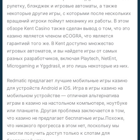
рулетку, блэкджек и игровые автоматы, а также
некоторые другие игры, с которыми после нескольких
вращений игроки поймут механику их работы. В этом
обзоре Kent Casino также сделан вывод о том, что это
казино является членом eCOGRA, что является
гарантией того же. В Kent доступно множество
игровых автоматов, и вы найдете игры от самых
разных разработчиков, включая Playtech, NetEnt,
Microgaming и Yggdrasil, и это лишь некоторые из них.
Redmatic предлагает лучшие мобильные игры казино
для устройств Android и iOS. Игра в игры казино на
мобильном устройстве — отличная альтернатива
играм в казино на настольном компьютере, ноутбуке
или планшете. Другая проблема заключается в том,
что казино не предлагает бесплатные игры.Похоже,
что никакого прогресса в этом нет, поскольку мы
смогли получить доступ только к слотам для