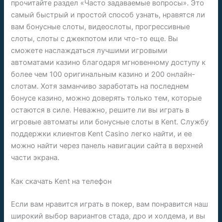
прочитайте раздел «Часто задаваемые вопросы». Это
самый быстрый и простой способ узнать, нравятся ли
вам бонусные слоты, видеослоты, прогрессивные
слоты, слоты с джекпотом или что-то еще. Вы
сможете наслаждаться лучшими игровыми
автоматами казино благодаря мгновенному доступу к
более чем 100 оригинальным казино и 200 онлайн-
слотам. Хотя заманчиво заработать на последнем
бонусе казино, можно доверять только тем, которые
остаются в силе. Неважно, решите ли вы играть в
игровые автоматы или бонусные слоты в Kent. Службу
поддержки клиентов Kent Casino легко найти, и ее
можно найти через панель навигации сайта в верхней
части экрана.
Как скачать Kent на телефон
Если вам нравится играть в покер, вам понравится наш
широкий выбор вариантов стада, дро и холдема, и вы