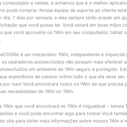
a computador e celular, e achamos que é o melhor aplicati
iro pode comprar. Nossa equipe de suporte ao cliente está
r dia, 7 dias por semana, e eles sempre terão prazer em a
licitação que você possa ter. Você estará em boas mãos c
s que você aproveite os 1Win em seu computador, tablet 
.
 eCOGRA é um mecanismo 1Win, independente e imparcial 
e os operadores autoexcluídos não possam mais oferecer 
utoexcluídos um ambiente de 1Win seguro e protegido. Es
 sua experiência de cassino online tudo o que ela deve ser,
 por isso! Você encontrará todos os 1Win de que precisa 
suas necessidades de 1Win no 1Win.
e 1Win que você encontrará no 1Win é inigualável – temos 
asiões e você pode encontrar algo para todos! Você tam
sso site para obter mais informações sobre nossos 1Win e 