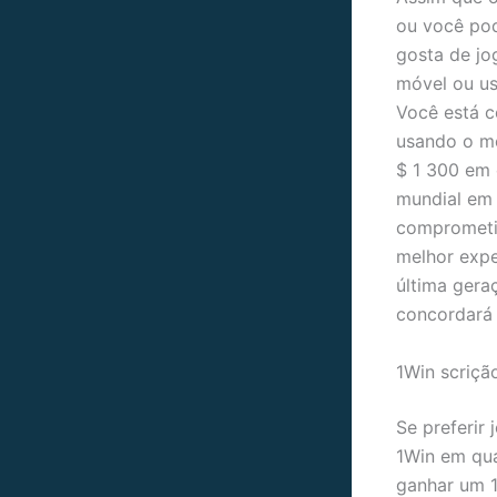
ou você pod
gosta de jo
móvel ou us
Você está c
usando o mé
$ 1 300 em 
mundial em 
comprometid
melhor expe
última gera
concordará 
1Win scriçã
Se preferir
1Win em qua
ganhar um 1