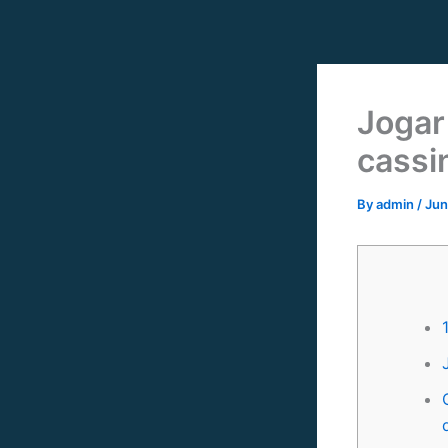
Skip
to
content
Jogar
cassi
By
admin
/
Jun