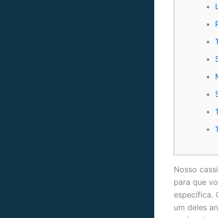
Nosso cassi
para que vo
específica.
um deles an