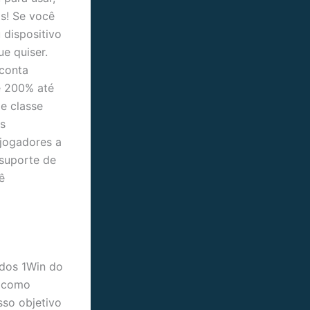
s! Se você
 dispositivo
e quiser.
 conta
e 200% até
e classe
s
jogadores a
 suporte de
ê
 dos 1Win do
r como
sso objetivo