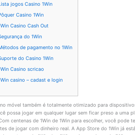
Lista jogos Casino 1Win
Pôquer Casino 1Win
1Win Casino Cash Out
Segurança do 1Win
Métodos de pagamento no 1Win
Suporte do Casino 1Win
1Win Casino scricao
1Win casino – cadast e login
no móvel também é totalmente otimizado para dispositivo
cê possa jogar em qualquer lugar sem ficar preso a uma p
 Com centenas de 1Win de 1Win para escolher, você pode t
tes de jogar com dinheiro real. A App Store do 1Win já está