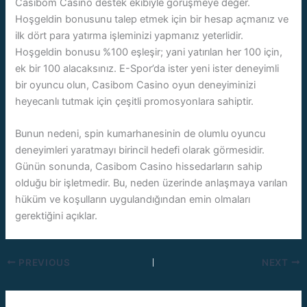
Casibom Casino destek ekibiyle görüşmeye değer.
Hoşgeldin bonusunu talep etmek için bir hesap açmanız ve
ilk dört para yatırma işleminizi yapmanız yeterlidir.
Hoşgeldin bonusu %100 eşleşir; yani yatırılan her 100 için,
ek bir 100 alacaksınız. E-Spor’da ister yeni ister deneyimli
bir oyuncu olun, Casibom Casino oyun deneyiminizi
heyecanlı tutmak için çeşitli promosyonlara sahiptir.
Bunun nedeni, spin kumarhanesinin de olumlu oyuncu
deneyimleri yaratmayı birincil hedefi olarak görmesidir.
Günün sonunda, Casibom Casino hissedarların sahip
olduğu bir işletmedir. Bu, neden üzerinde anlaşmaya varılan
hüküm ve koşulların uygulandığından emin olmaları
gerektiğini açıklar.
PREVIOUS
NEXT