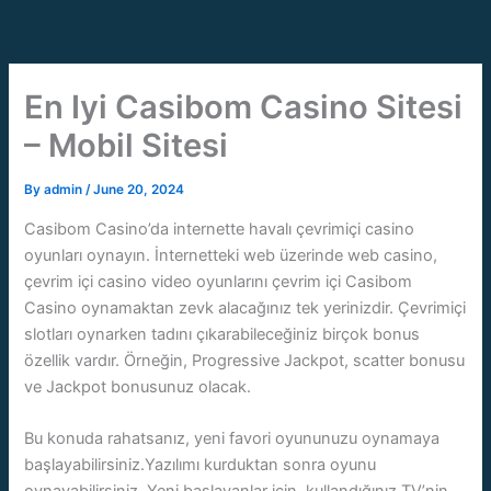
Skip
to
content
En Iyi Casibom Casino Sitesi
– Mobil Sitesi
By
admin
/
June 20, 2024
Casibom Casino’da internette havalı çevrimiçi casino
oyunları oynayın. İnternetteki web üzerinde web casino,
çevrim içi casino video oyunlarını çevrim içi Casibom
Casino oynamaktan zevk alacağınız tek yerinizdir. Çevrimiçi
slotları oynarken tadını çıkarabileceğiniz birçok bonus
özellik vardır. Örneğin, Progressive Jackpot, scatter bonusu
ve Jackpot bonusunuz olacak.
Bu konuda rahatsanız, yeni favori oyununuzu oynamaya
başlayabilirsiniz.Yazılımı kurduktan sonra oyunu