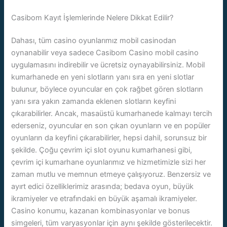
Casibom Kayıt İşlemlerinde Nelere Dikkat Edilir?
Dahası, tüm casino oyunlarımız mobil casinodan
oynanabilir veya sadece Casibom Casino mobil casino
uygulamasını indirebilir ve ücretsiz oynayabilirsiniz. Mobil
kumarhanede en yeni slotların yanı sıra en yeni slotlar
bulunur, böylece oyuncular en çok rağbet gören slotların
yanı sıra yakın zamanda eklenen slotların keyfini
çıkarabilirler. Ancak, masaüstü kumarhanede kalmayı tercih
ederseniz, oyuncular en son çıkan oyunların ve en popüler
oyunların da keyfini çıkarabilirler, hepsi dahil, sorunsuz bir
şekilde. Çoğu çevrim içi slot oyunu kumarhanesi gibi,
çevrim içi kumarhane oyunlarımız ve hizmetimizle sizi her
zaman mutlu ve memnun etmeye çalışıyoruz. Benzersiz ve
ayırt edici özelliklerimiz arasında; bedava oyun, büyük
ikramiyeler ve etrafındaki en büyük aşamalı ikramiyeler.
Casino konumu, kazanan kombinasyonlar ve bonus
simgeleri, tüm varyasyonlar için aynı şekilde gösterilecektir.