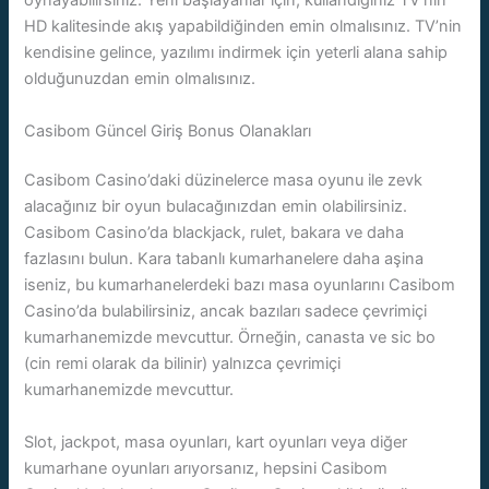
oynayabilirsiniz. Yeni başlayanlar için, kullandığınız TV’nin
HD kalitesinde akış yapabildiğinden emin olmalısınız. TV’nin
kendisine gelince, yazılımı indirmek için yeterli alana sahip
olduğunuzdan emin olmalısınız.
Casibom Güncel Giriş Bonus Olanakları
Casibom Casino’daki düzinelerce masa oyunu ile zevk
alacağınız bir oyun bulacağınızdan emin olabilirsiniz.
Casibom Casino’da blackjack, rulet, bakara ve daha
fazlasını bulun. Kara tabanlı kumarhanelere daha aşina
iseniz, bu kumarhanelerdeki bazı masa oyunlarını Casibom
Casino’da bulabilirsiniz, ancak bazıları sadece çevrimiçi
kumarhanemizde mevcuttur. Örneğin, canasta ve sic bo
(cin remi olarak da bilinir) yalnızca çevrimiçi
kumarhanemizde mevcuttur.
Slot, jackpot, masa oyunları, kart oyunları veya diğer
kumarhane oyunları arıyorsanız, hepsini Casibom