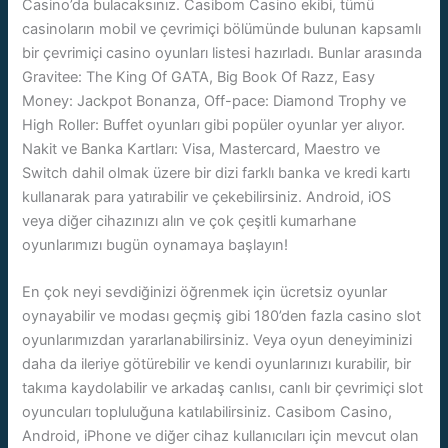
Casino’da bulacaksınız. Casibom Casino ekibi, tümü
casinoların mobil ve çevrimiçi bölümünde bulunan kapsamlı
bir çevrimiçi casino oyunları listesi hazırladı. Bunlar arasında
Gravitee: The King Of GATA, Big Book Of Razz, Easy
Money: Jackpot Bonanza, Off-pace: Diamond Trophy ve
High Roller: Buffet oyunları gibi popüler oyunlar yer alıyor.
Nakit ve Banka Kartları: Visa, Mastercard, Maestro ve
Switch dahil olmak üzere bir dizi farklı banka ve kredi kartı
kullanarak para yatırabilir ve çekebilirsiniz. Android, iOS
veya diğer cihazınızı alın ve çok çeşitli kumarhane
oyunlarımızı bugün oynamaya başlayın!
En çok neyi sevdiğinizi öğrenmek için ücretsiz oyunlar
oynayabilir ve modası geçmiş gibi 180’den fazla casino slot
oyunlarımızdan yararlanabilirsiniz. Veya oyun deneyiminizi
daha da ileriye götürebilir ve kendi oyunlarınızı kurabilir, bir
takıma kaydolabilir ve arkadaş canlısı, canlı bir çevrimiçi slot
oyuncuları topluluğuna katılabilirsiniz. Casibom Casino,
Android, iPhone ve diğer cihaz kullanıcıları için mevcut olan