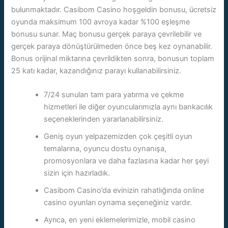
bulunmaktadır. Casibom Casino hoşgeldin bonusu, ücretsiz
oyunda maksimum 100 avroya kadar %100 eşleşme
bonusu sunar. Maç bonusu gerçek paraya çevrilebilir ve
gerçek paraya dönüştürülmeden önce beş kez oynanabilir.
Bonus orijinal miktarına çevrildikten sonra, bonusun toplam
25 katı kadar, kazandığınız parayı kullanabilirsiniz.
7/24 sunulan tam para yatırma ve çekme
hizmetleri ile diğer oyuncularımızla aynı bankacılık
seçeneklerinden yararlanabilirsiniz.
Geniş oyun yelpazemizden çok çeşitli oyun
temalarına, oyuncu dostu oynanışa,
promosyonlara ve daha fazlasına kadar her şeyi
sizin için hazırladık.
Casibom Casino’da evinizin rahatlığında online
casino oyunları oynama seçeneğiniz vardır.
Ayrıca, en yeni eklemelerimizle, mobil casino