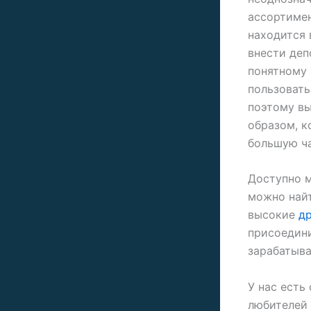
ассортимен
находится 
внести деп
понятному 
пользовать
поэтому вы
образом, к
большую ча
Доступно м
можно найт
высокие
др
присоедини
зарабатыва
У нас есть
любителей 