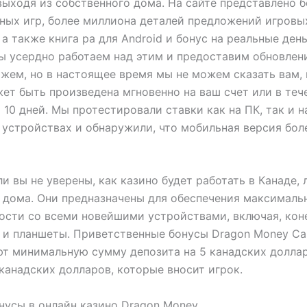
 выходя из собственного дома. На сайте представлено б
ных игр, более миллиона деталей предложений игровы
 а также книга ра для Android и бонус на реальные ден
ы усердно работаем над этим и предоставим обновлени
жем, но в настоящее время мы не можем сказать вам, 
ет быть произведена мгновенно на ваш счет или в теч
 10 дней. Мы протестировали ставки как на ПК, так и н
устройствах и обнаружили, что мобильная версия бол
сли вы не уверены, как казино будет работать в Канаде,
 дома. Они предназначены для обеспечения максималь
сти со всеми новейшими устройствами, включая, кон
и планшеты. Приветственные бонусы Dragon Money Ca
т минимальную сумму депозита на 5 канадских доллар
канадских долларов, которые вносит игрок.
нусы в онлайн казино Dragon Money