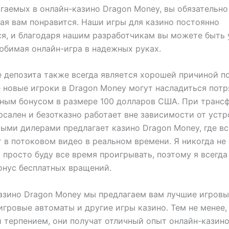
агаемых в онлайн-казино Dragon Money, вы обязательно
рая вам понравится. Наши игры для казино постоянно
я, и благодаря нашим разработчикам вы можете быть 
юбимая онлайн-игра в надежных руках.
 депозита также всегда является хорошей причиной п
е новые игроки в Dragon Money могут насладиться по
тным бонусом в размере 100 долларов США. При транс
рсален и безотказно работает вне зависимости от устр
ыми дилерами предлагает казино Dragon Money, где вс
 в потоковом видео в реальном времени. Я никогда не
я просто буду все время проигрывать, поэтому я всегда
онус бесплатных вращений.
азино Dragon Money мы предлагаем вам лучшие игров
игровые автоматы и другие игры казино. Тем не менее,
 терпением, они получат отличный опыт онлайн-казино