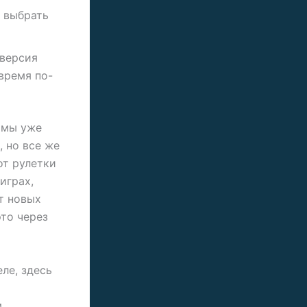
а выбрать
 версия
время по-
 мы уже
 но все же
от рулетки
играх,
т новых
это через
еле, здесь
м