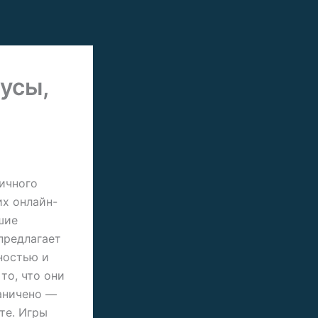
нусы,
ичного
их онлайн-
шие
предлагает
ностью и
то, что они
раничено —
те. Игры