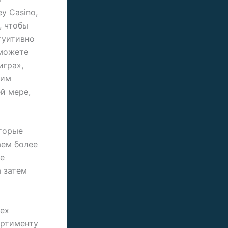
y Casino,
, чтобы
туитивно
 можете
игра»,
ким
ей мере,
оторые
аем более
же
а затем
сех
ортименту