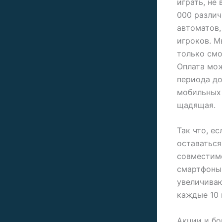
играть, не
000 различ
автоматов,
игроков. М
только смо
Оплата мож
периода до
мобильных 
щадящая.
Так что, е
оставаться
совместимо
смартфоны 
увеличиваю
каждые 10 
Акции и бо