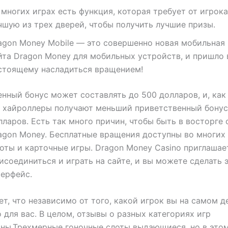
 многих играх есть функция, которая требует от игрок
чшую из трех дверей, чтобы получить лучшие призы.
agon Money Mobile — это совершенно новая мобильная
йта Dragon Money для мобильных устройств, и пришло 
стоящему насладиться вращением!
нный бонус может составлять до 500 долларов, и, как
 хайроллеры получают меньший приветственный бонус,
лларов. Есть так много причин, чтобы быть в восторге 
ragon Money. Бесплатные вращения доступны во многих 
оты и карточные игры. Dragon Money Casino приглашае
исоединиться и играть на сайте, и вы можете сделать 
терфейс.
ет, что независимо от того, какой игрок вы на самом д
о для вас. В целом, отзывы о разных категориях игр
ны.Трехмерные гоночные слоты выдающиеся, но в это