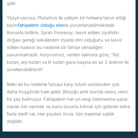
gelir.
Yüzyıl vazosu, Plutarhos ile çelişen bir hetaera tasvir ettiği
biçim
fahişelerin olduğu site
de yorumlanabilmektedir.
Bununla birlikte, Sarah Pomeroy, tasvir edilen ziyafetin
doğası gereği sekülerden ziyade dini olduğunu ve tasvir
edilen kadının bu nedenle bir fahişe olmadığını
savunmaktadır. Astynomoi), verilen talimata göre, “flüt
kızları, arp kızları ve lir kızları gece başına en az 2 drahmi ile
ücretlendirilirlerdi”.
Belki de bu nedenle fuhuşa karşı tutum eskisinden çok
daha hoşgörülü hale geldi. Birçoğu artık bunda utanç verici
bir şey bulmuyor. Fahişelerin her yıl vergi ödemesine yasal
olarak izin vermek ve bunu zorunlu kılmak için giderek daha
fazla teklif var. Her şeyden önce, tüm kadınlar satılık
değildir.