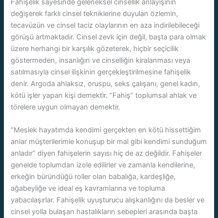
Fahişelik sayesinde geleneksel cinsellik anlayışının
değişerek farklı cinsel tekniklerine duyulan özlemin,
tecavüzün ve cinsel taciz olaylarının en aza indirilebileceği
görüşü artmaktadır. Cinsel zevk için değil, başta para olmak
üzere herhangi bir karşılık gözeterek, hiçbir seçicilik
göstermeden, insanlığın ve cinselliğin kiralanması veya
satılmasıyla cinsel ilişkinin gerçekleştirilmesine fahişelik
denir. Argoda ahlaksız, oruspu, seks çalışanı, genel kadın,
kötü işler yapan kişi demektir. “Fahiş” toplumsal ahlak ve
törelere uygun olmayan demektir.
“Meslek hayatımda kendimi gerçekten en kötü hissettiğim
anlar müşterilerimle konuşup bir mal gibi kendimi sunduğum
anladır” diyen fahişelerin sayısı hiç de az değildir. Fahişeler
genelde toplumdan izole edilirler ve zamanla kendilerine,
erkeğin büründüğü roller olan babalığa, kardeşliğe,
ağabeyliğe ve ideal eş kavramlarına ve topluma
yabacılaşırlar. Fahişelik uyuşturucu alışkanlığını da besler ve
cinsel yolla bulaşan hastalıkların sebepleri arasında başta