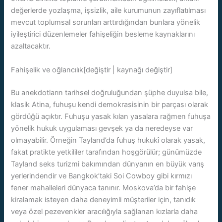
değerlerde yozlaşma, işsizlik, aile kurumunun zayıflatılması
mevcut toplumsal sorunları arttırdığından bunlara yönelik
iyileştirici düzenlemeler fahişeliğin besleme kaynaklarını
azaltacaktır.
Fahişelik ve oğlancılık[değiştir | kaynağı değiştir]
Bu anekdotların tarihsel doğruluğundan şüphe duyulsa bile,
klasik Atina, fuhuşu kendi demokrasisinin bir parçası olarak
gördüğü açıktır. Fuhuşu yasak kılan yasalara rağmen fuhuşa
yönelik hukuk uygulaması gevşek ya da neredeyse var
olmayabilir. Örneğin Tayland’da fuhuş hukukî olarak yasak,
fakat pratikte yetkililer tarafından hoşgörülür; günümüzde
Tayland seks turizmi bakımından dünyanın en büyük varış
yerlerindendir ve Bangkok’taki Soi Cowboy gibi kırmızı
fener mahalleleri dünyaca tanınır. Moskova’da bir fahişe
kiralamak isteyen daha deneyimli müşteriler için, tanıdık
veya özel pezevenkler aracılığıyla sağlanan kızlarla daha