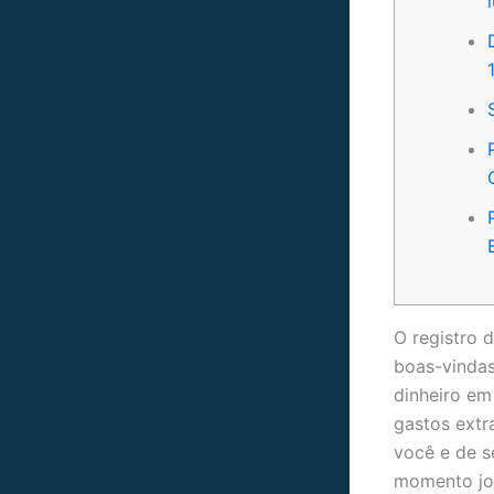
O registro 
boas-vindas
dinheiro em
gastos extr
você e de s
momento jo