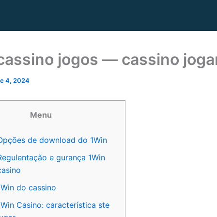
cassino jogos — cassino joga
e 4, 2024
Menu
Opções de download do 1Win
Regulentação e gurança 1Win
casino
1Win do cassino
1Win Casino: característica ste