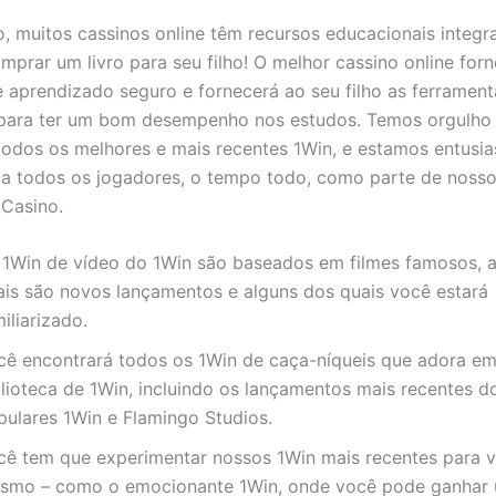
, muitos cassinos online têm recursos educacionais integr
mprar um livro para seu filho! O melhor cassino online for
 aprendizado seguro e fornecerá ao seu filho as ferramen
 para ter um bom desempenho nos estudos. Temos orgulho
todos os melhores e mais recentes 1Win, e estamos entus
 a todos os jogadores, o tempo todo, como parte de noss
 Casino.
 1Win de vídeo do 1Win são baseados em filmes famosos, 
ais são novos lançamentos e alguns dos quais você estará
iliarizado.
cê encontrará todos os 1Win de caça-níqueis que adora e
blioteca de 1Win, incluindo os lançamentos mais recentes d
pulares 1Win e Flamingo Studios.
cê tem que experimentar nossos 1Win mais recentes para ve
smo – como o emocionante 1Win, onde você pode ganhar 