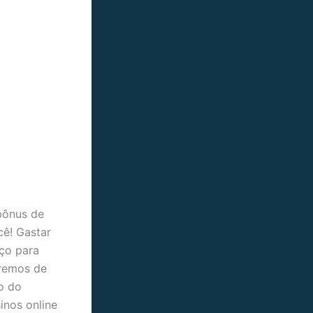
 bônus de
cê! Gastar
aço para
aremos de
o do
nos online