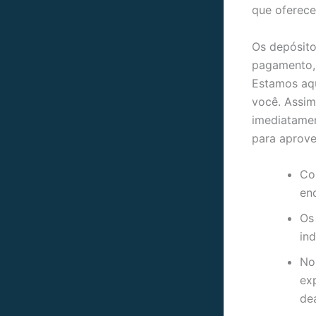
que oferece
Os depósit
pagamento, 
Estamos aqu
você. Assim
imediatamen
para aprove
Co
en
Os
in
No
ex
dea