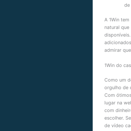
de
A 1Win tem 
natural que
disponíveis
adicionados
admirar que
1Win do cas
Como um dos
orgulho de 
Com ótimos 
lugar na we
com dinheir
escolher. Se
de vídeo ca