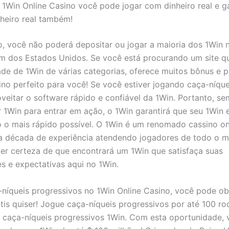
 1Win Online Casino você pode jogar com dinheiro real e g
nheiro real também!
, você não poderá depositar ou jogar a maioria dos 1Win 
em dos Estados Unidos. Se você está procurando um site q
de de 1Win de várias categorias, oferece muitos bônus e 
ino perfeito para você! Se você estiver jogando caça-níqu
veitar o software rápido e confiável da 1Win. Portanto, s
r 1Win para entrar em ação, o 1Win garantirá que seu 1Win 
 o mais rápido possível. O 1Win é um renomado cassino o
 década de experiência atendendo jogadores de todo o m
er certeza de que encontrará um 1Win que satisfaça suas
s e expectativas aqui no 1Win.
níqueis progressivos no 1Win Online Casino, você pode ob
tis quiser! Jogue caça-níqueis progressivos por até 100 ro
 caça-níqueis progressivos 1Win. Com esta oportunidade, 