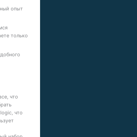
чный опыт
мся
аете только
удобного
се, что
брать
ogic, что
льзует
ный набор