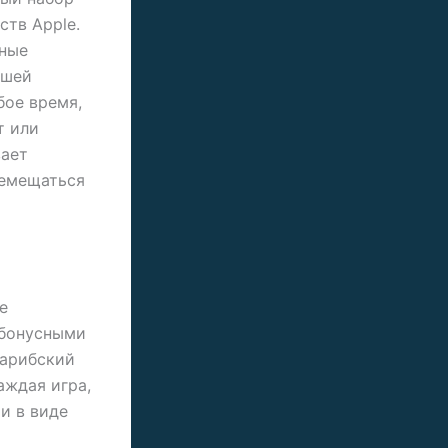
ств Apple.
чные
ашей
бое время,
т или
вает
ремещаться
е
 бонусными
карибский
аждая игра,
и в виде