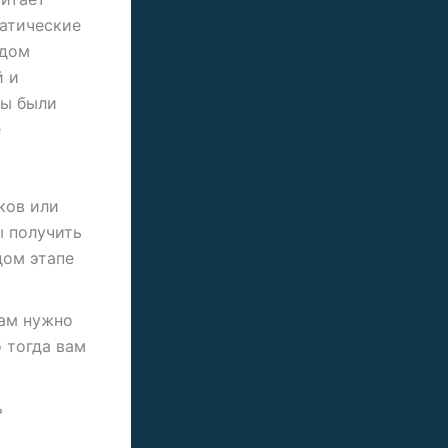
матические
одом
й и
ры были
е
.
ков или
ы получить
дом этапе
вам нужно
о тогда вам
ь