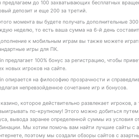
 предлагаем до 100 захватывающих бесплатных враще
рвый депозит и еще 200 за третий.
этого момента вы будете получать дополнительные 300
ждую неделю, то есть ваша сумма на 6-й день составит 
дополнение к мобильным играм вы также можете играт
андартные игры для ПК.
in предлагает 100% бонус за регистрацию, чтобы приве
ех новых игроков на сайте.
in опирается на философию прозрачности и справедли
едлагая непревзойденное сочетание игр и бонусов.
 казино, которое действительно развлекает игроков, а
выигрывать по-крупному! Этого можно добиться путе
са, вывода заранее определенной суммы из условия 
бинации. Мы хотим помочь вам найти лучшие сайты с 
нтернете, поэтому мы создали обзоры сайтов с азарт