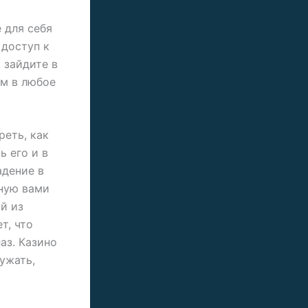
 для себя
 доступ к
 зайдите в
ам в любое
реть, как
ь его и в
адение в
нную вами
й из
т, что
аз. Казино
ужать,