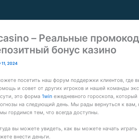
casino – Реальные промокод
позитный бонус казино
y 11, 2024
ожете посетить наш форум поддержки клиентов, где 
омощь и совет от других игроков и нашей команды экс
 сути, это форма
1win
ежедневного гороскопа, который
огнозы на следующий день. Мы рады вернуться к вам, 
мы гордимся тем, что всегда доступны.
туда вы можете увидеть, как вы можете начать играть 
жете внести деньги.