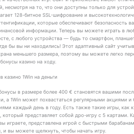
, несмотря на то, что они доступны только для устрой
агает 128-битное SSL-шифрование и высокотехнологи
тентификации, которые обеспечивают безопасность в
инансовой информации. Теперь вы можете играть в лю
сте, с любого устройства — будь то смартфон, планше
где бы вы ни находились! Этот адаптивный сайт учиты
рана меньшего размера, поэтому вы можете легко пе
 бонусы казино на ходу.
 в казино 1Win нa дeньги
онусы в размере более 400 € становятся вашими посл
и, а 1Win может похвастаться регулярными акциями и
ями каждый день в году. Есть также такие игры, как 
, который представляет собой дро-игру с 5 картами. К
вы играете, представлена игрой с быстрыми барабанам
 и вы можете щелкнуть, чтобы начать игру.