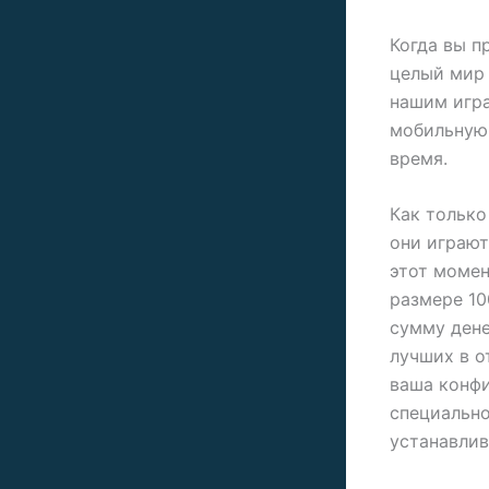
Когда вы п
целый мир 
нашим игра
мобильную 
время.
Как только
они играют
этот момен
размере 10
сумму дене
лучших в о
ваша конфи
специально
устанавлив