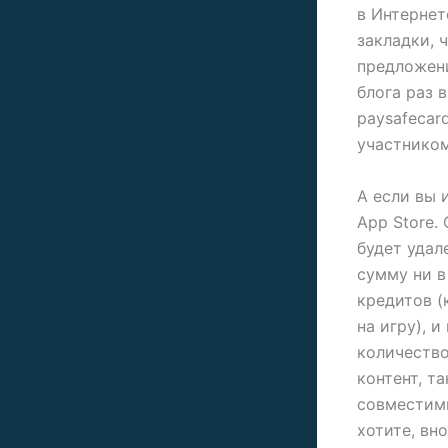
в Интернет
закладки, 
предложени
блога раз в
paysafecard
участником
А если вы 
App Store.
будет удал
сумму ни в
кредитов (
на игру), 
количество
контент, т
совместимы
хотите, вн