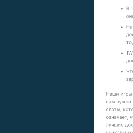
В 
он
На
де
то
1W
до
Чт
за
Наши игры 
вам нужно 
слоты, кот
означает, 
лучшие дос
уникальных