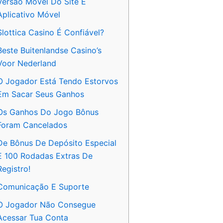
Versão Móvel Do Site E
Aplicativo Móvel
Slottica Casino É Confiável?
Beste Buitenlandse Casino’s
Voor Nederland
O Jogador Está Tendo Estorvos
Em Sacar Seus Ganhos
Os Ganhos Do Jogo Bônus
Foram Cancelados
De Bônus De Depósito Especial
E 100 Rodadas Extras De
Registro!
Comunicação E Suporte
O Jogador Não Consegue
Acessar Tua Conta