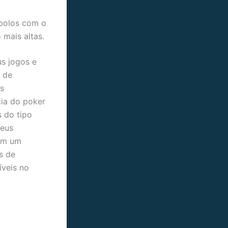
bolos com o
 mais altas.
us jogos e
 de
s
cia do poker
s do tipo
seus
com um
s de
íveis no
a