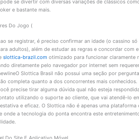
pode se divertir com diversas variações de clássicos como
poker e bastante mais.
res Do Jogo (
ao se registrar, é preciso confirmar an idade (o cassino só
para adultos), além de estudar as regras e concordar com e
te
slottica-brazil.com
otimizado para funcionar claramente 
dando diretamente pelo navegador por internet sem requere
ewlineO Slottica Brasil não possui uma seção por pergunt
tão completa quanto a dos concorrentes mais conhecidos. 
você precise tirar alguma dúvida qual não esteja respondida
ontato utilizando o suporte ao cliente, que vai atendê-lo 
estativa e eficaz. O Slottica não é apenas uma plataforma 
 onde a tecnologia do ponta encontra este entreteniment
lidade.
l Do Site E Aplicativo Móvel