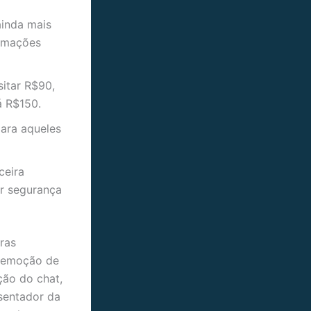
ainda mais
ormações
sitar R$90,
á R$150.
para aqueles
ceira
or segurança
ras
n emoção de
ção do chat,
sentador da