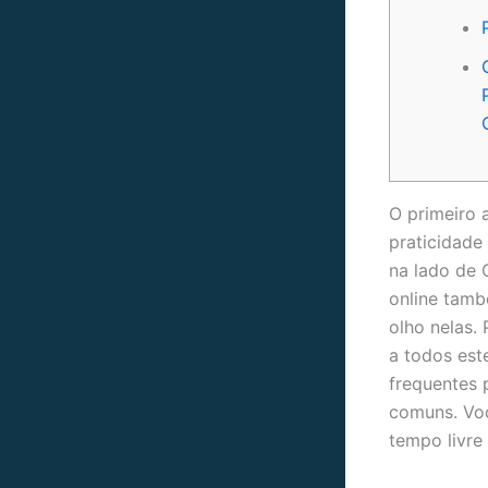
O primeiro 
praticidade 
na lado de 
online tamb
olho nelas.
a todos est
frequentes 
comuns. Voc
tempo livre 