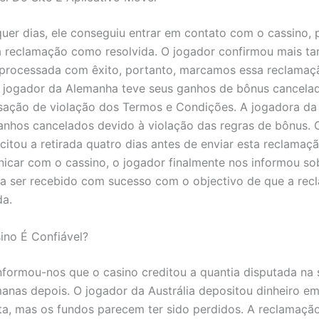
uer dias, ele conseguiu entrar em contato com o cassino, 
reclamação como resolvida. O jogador confirmou mais tar
i processada com êxito, portanto, marcamos essa reclama
O jogador da Alemanha teve seus ganhos de bônus cancela
ação de violação dos Termos e Condições. A jogadora da
anhos cancelados devido à violação das regras de bônus. 
icitou a retirada quatro dias antes de enviar esta reclamaç
icar com o cassino, o jogador finalmente nos informou so
a ser recebido com sucesso com o objectivo de que a rec
da.
sino É Confiável?
nformou-nos que o casino creditou a quantia disputada na 
anas depois. O jogador da Austrália depositou dinheiro e
ta, mas os fundos parecem ter sido perdidos. A reclamação