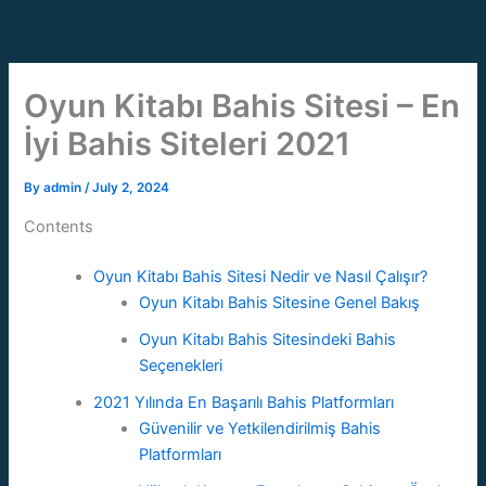
Skip
to
content
Oyun Kitabı Bahis Sitesi – En
İyi Bahis Siteleri 2021
By
admin
/
July 2, 2024
Contents
Oyun Kitabı Bahis Sitesi Nedir ve Nasıl Çalışır?
Oyun Kitabı Bahis Sitesine Genel Bakış
Oyun Kitabı Bahis Sitesindeki Bahis
Seçenekleri
2021 Yılında En Başarılı Bahis Platformları
Güvenilir ve Yetkilendirilmiş Bahis
Platformları