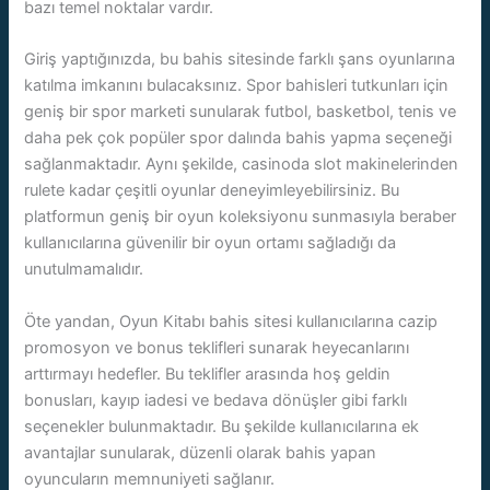
bazı temel noktalar vardır.
Giriş yaptığınızda, bu bahis sitesinde farklı şans oyunlarına
katılma imkanını bulacaksınız. Spor bahisleri tutkunları için
geniş bir spor marketi sunularak futbol, basketbol, tenis ve
daha pek çok popüler spor dalında bahis yapma seçeneği
sağlanmaktadır. Aynı şekilde, casinoda slot makinelerinden
rulete kadar çeşitli oyunlar deneyimleyebilirsiniz. Bu
platformun geniş bir oyun koleksiyonu sunmasıyla beraber
kullanıcılarına güvenilir bir oyun ortamı sağladığı da
unutulmamalıdır.
Öte yandan, Oyun Kitabı bahis sitesi kullanıcılarına cazip
promosyon ve bonus teklifleri sunarak heyecanlarını
arttırmayı hedefler. Bu teklifler arasında hoş geldin
bonusları, kayıp iadesi ve bedava dönüşler gibi farklı
seçenekler bulunmaktadır. Bu şekilde kullanıcılarına ek
avantajlar sunularak, düzenli olarak bahis yapan
oyuncuların memnuniyeti sağlanır.