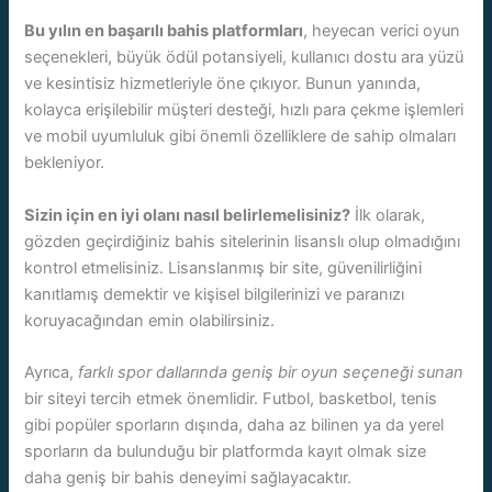
Bu yılın en başarılı bahis platformları
, heyecan verici oyun
seçenekleri, büyük ödül potansiyeli, kullanıcı dostu ara yüzü
ve kesintisiz hizmetleriyle öne çıkıyor. Bunun yanında,
kolayca erişilebilir müşteri desteği, hızlı para çekme işlemleri
ve mobil uyumluluk gibi önemli özelliklere de sahip olmaları
bekleniyor.
Sizin için en iyi olanı nasıl belirlemelisiniz?
İlk olarak,
gözden geçirdiğiniz bahis sitelerinin lisanslı olup olmadığını
kontrol etmelisiniz. Lisanslanmış bir site, güvenilirliğini
kanıtlamış demektir ve kişisel bilgilerinizi ve paranızı
koruyacağından emin olabilirsiniz.
Ayrıca,
farklı spor dallarında geniş bir oyun seçeneği sunan
bir siteyi tercih etmek önemlidir. Futbol, basketbol, tenis
gibi popüler sporların dışında, daha az bilinen ya da yerel
sporların da bulunduğu bir platformda kayıt olmak size
daha geniş bir bahis deneyimi sağlayacaktır.