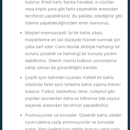
bulunur. Kredi kartı, banka havalesi, e-cüzdan
veya kripto para gibi farklı seçenekler arasından
tercihinizi yapabilirsiniz. Bu şekilde, istediğiniz gibi
ödeme yapabileceğinizden emin olursunuz.
Müşteri memnuniyeti: İyi bir bahis sitesi,
müşterilerine en üst düzeyde hizmet sunmak için
çaba sarf eder. Canlı destek ekibiyle herhangi bir
sorunu çözebilir ve herhangi bir konuda yardım
alabilirsiniz. Sitenin olumlu kullanıcı yorumlarına
sahip olması da güvenilirliğini kanıtlar.
Çeşitli spor bahisleri oyunları: Kaliteli bir bahis
sitesinde farklı spor türlerine bahis yapma imkanı
bulunur. Futbol, basketbol, tenis, voleybol gibi
popüler sporlardan daha az bilinense bile sayısız
seçenek arasından tercihinizi yapabilirsiniz.
Promosyonlar ve bonuslar: Güvenilir bahis siteleri
oyuncularına cazip promosyonlar ve bonuslar
sunar. Yeni üyelere hoş geldin bonusu veya para