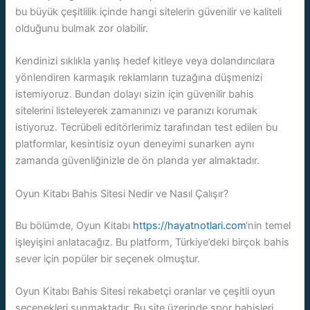
bu büyük çeşitlilik içinde hangi sitelerin güvenilir ve kaliteli
olduğunu bulmak zor olabilir.
Kendinizi sıklıkla yanlış hedef kitleye veya dolandırıcılara
yönlendiren karmaşık reklamların tuzağına düşmenizi
istemiyoruz. Bundan dolayı sizin için güvenilir bahis
sitelerini listeleyerek zamanınızı ve paranızı korumak
istiyoruz. Tecrübeli editörlerimiz tarafından test edilen bu
platformlar, kesintisiz oyun deneyimi sunarken aynı
zamanda güvenliğinizle de ön planda yer almaktadır.
Oyun Kitabı Bahis Sitesi Nedir ve Nasıl Çalışır?
Bu bölümde, Oyun Kitabı
https://hayatnotlari.com
‘nin temel
işleyişini anlatacağız. Bu platform, Türkiye’deki birçok bahis
sever için popüler bir seçenek olmuştur.
Oyun Kitabı Bahis Sitesi rekabetçi oranlar ve çeşitli oyun
seçenekleri sunmaktadır. Bu site üzerinde spor bahisleri,