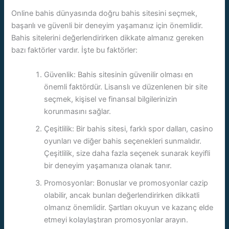
Online bahis dünyasında doğru bahis sitesini seçmek,
başarılı ve güvenli bir deneyim yaşamanız için önemlidir.
Bahis sitelerini değerlendirirken dikkate almanız gereken
bazı faktörler vardır. İşte bu faktörler:
Güvenlik: Bahis sitesinin güvenilir olması en
önemli faktördür. Lisanslı ve düzenlenen bir site
seçmek, kişisel ve finansal bilgilerinizin
korunmasını sağlar.
Çeşitlilik: Bir bahis sitesi, farklı spor dalları, casino
oyunları ve diğer bahis seçenekleri sunmalıdır.
Çeşitlilik, size daha fazla seçenek sunarak keyifli
bir deneyim yaşamanıza olanak tanır.
Promosyonlar: Bonuslar ve promosyonlar cazip
olabilir, ancak bunları değerlendirirken dikkatli
olmanız önemlidir. Şartları okuyun ve kazanç elde
etmeyi kolaylaştıran promosyonlar arayın.