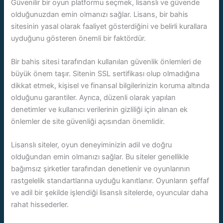
Güvenilir bir oyun platformu seçmek, lisanslı ve güvende
olduğunuzdan emin olmanızı sağlar. Lisans, bir bahis
sitesinin yasal olarak faaliyet gösterdiğini ve belirli kurallara
uyduğunu gösteren önemli bir faktördür.
Bir bahis sitesi tarafından kullanılan güvenlik önlemleri de
büyük önem taşır. Sitenin SSL sertifikası olup olmadığına
dikkat etmek, kişisel ve finansal bilgilerinizin koruma altında
olduğunu garantiler. Ayrıca, düzenli olarak yapılan
denetimler ve kullanıcı verilerinin gizliliği için alınan ek
önlemler de site güvenliği açısından önemlidir.
Lisanslı siteler, oyun deneyiminizin adil ve doğru
olduğundan emin olmanızı sağlar. Bu siteler genellikle
bağımsız şirketler tarafından denetlenir ve oyunlarının
rastgelelik standartlarına uyduğu kanıtlanır. Oyunların şeffaf
ve adil bir şekilde işlendiği lisanslı sitelerde, oyuncular daha
rahat hissederler.