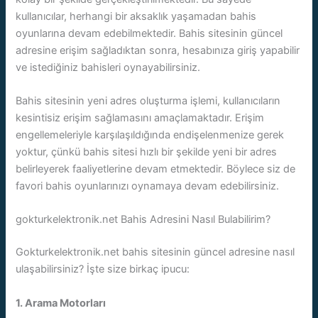
kullanıcılar, herhangi bir aksaklık yaşamadan bahis
oyunlarına devam edebilmektedir. Bahis sitesinin güncel
adresine erişim sağladıktan sonra, hesabınıza giriş yapabilir
ve istediğiniz bahisleri oynayabilirsiniz.
Bahis sitesinin yeni adres oluşturma işlemi, kullanıcıların
kesintisiz erişim sağlamasını amaçlamaktadır. Erişim
engellemeleriyle karşılaşıldığında endişelenmenize gerek
yoktur, çünkü bahis sitesi hızlı bir şekilde yeni bir adres
belirleyerek faaliyetlerine devam etmektedir. Böylece siz de
favori bahis oyunlarınızı oynamaya devam edebilirsiniz.
gokturkelektronik.net Bahis Adresini Nasıl Bulabilirim?
Gokturkelektronik.net bahis sitesinin güncel adresine nasıl
ulaşabilirsiniz? İşte size birkaç ipucu:
1. Arama Motorları