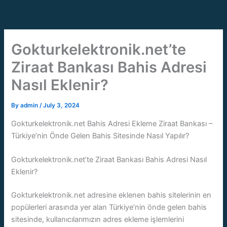
Skip
to
content
Gokturkelektronik.net’te
Ziraat Bankası Bahis Adresi
Nasıl Eklenir?
By
admin
/
July 3, 2024
Gokturkelektronik.net Bahis Adresi Ekleme Ziraat Bankası –
Türkiye’nin Önde Gelen Bahis Sitesinde Nasıl Yapılır?
Gokturkelektronik.net’te Ziraat Bankası Bahis Adresi Nasıl
Eklenir?
Gokturkelektronik.net adresine eklenen bahis sitelerinin en
popülerleri arasında yer alan Türkiye’nin önde gelen bahis
sitesinde, kullanıcılarımızın adres ekleme işlemlerini