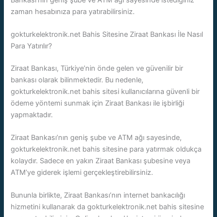
zaman hesabınıza para yatırabilirsiniz.
gokturkelektronik.net Bahis Sitesine Ziraat Bankası İle Nasıl
Para Yatırılır?
Ziraat Bankası, Türkiye’nin önde gelen ve güvenilir bir
bankası olarak bilinmektedir. Bu nedenle,
gokturkelektronik.net bahis sitesi kullanıcılarına güvenli bir
ödeme yöntemi sunmak için Ziraat Bankası ile işbirliği
yapmaktadır.
Ziraat Bankası’nın geniş şube ve ATM ağı sayesinde,
gokturkelektronik.net bahis sitesine para yatırmak oldukça
kolaydır. Sadece en yakın Ziraat Bankası şubesine veya
ATM’ye giderek işlemi gerçekleştirebilirsiniz.
Bununla birlikte, Ziraat Bankası’nın internet bankacılığı
hizmetini kullanarak da gokturkelektronik.net bahis sitesine