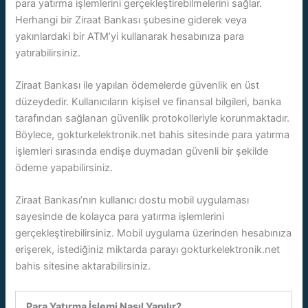
para yatırma işlemlerini gerçekleştirebilmelerini sağlar.
Herhangi bir Ziraat Bankası şubesine giderek veya
yakınlardaki bir ATM’yi kullanarak hesabınıza para
yatırabilirsiniz.
Ziraat Bankası ile yapılan ödemelerde güvenlik en üst
düzeydedir. Kullanıcıların kişisel ve finansal bilgileri, banka
tarafından sağlanan güvenlik protokolleriyle korunmaktadır.
Böylece, gokturkelektronik.net bahis sitesinde para yatırma
işlemleri sırasında endişe duymadan güvenli bir şekilde
ödeme yapabilirsiniz.
Ziraat Bankası’nın kullanıcı dostu mobil uygulaması
sayesinde de kolayca para yatırma işlemlerini
gerçekleştirebilirsiniz. Mobil uygulama üzerinden hesabınıza
erişerek, istediğiniz miktarda parayı gokturkelektronik.net
bahis sitesine aktarabilirsiniz.
Para Yatırma İşlemi Nasıl Yapılır?