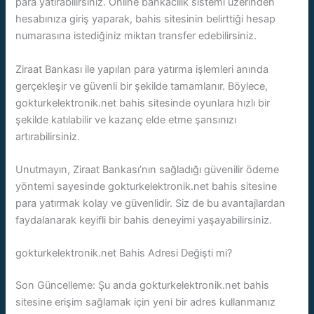
para yatırabilirsiniz. Online bankacılık sistemi üzerinden
hesabınıza giriş yaparak, bahis sitesinin belirttiği hesap
numarasına istediğiniz miktarı transfer edebilirsiniz.
Ziraat Bankası ile yapılan para yatırma işlemleri anında
gerçekleşir ve güvenli bir şekilde tamamlanır. Böylece,
gokturkelektronik.net bahis sitesinde oyunlara hızlı bir
şekilde katılabilir ve kazanç elde etme şansınızı
artırabilirsiniz.
Unutmayın, Ziraat Bankası’nın sağladığı güvenilir ödeme
yöntemi sayesinde gokturkelektronik.net bahis sitesine
para yatırmak kolay ve güvenlidir. Siz de bu avantajlardan
faydalanarak keyifli bir bahis deneyimi yaşayabilirsiniz.
gokturkelektronik.net Bahis Adresi Değişti mi?
Son Güncelleme: Şu anda gokturkelektronik.net bahis
sitesine erişim sağlamak için yeni bir adres kullanmanız