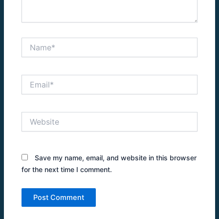
Name*
Email*
Website
Save my name, email, and website in this browser
for the next time I comment.