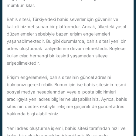
mümkün kılar.
Bahis sitesi, Türkiye’deki bahis severler için güvenilir ve
kaliteli hizmet sunan bir platformdur. Ancak, ülkedeki yasal
düzenlemeler sebebiyle bazen erişim engellemeleri
yaşanabilmektedir. Bu gibi durumlarda, bahis sitesi yeni bir
adres oluşturarak faaliyetlerine devam etmektedir. Böylece
kullanıcılar, herhangi bir kesinti yaşamadan siteye
erişebilmektedir.
Erişim engellemeleri, bahis sitesinin güncel adresini
bulmanızı gerektirebilir. Bunun için ise bahis sitesinin resmi
sosyal medya hesaplarından veya e-posta bildirimleri
aracılığıyla yeni adres bilgilerine ulaşabilirsiniz. Ayrıca, bahis
sitesinin destek ekibiyle iletişime geçerek de güncel adres
hakkında bilgi alabilirsiniz.
Yeni adres oluşturma işlemi, bahis sitesi tarafından hızlı ve
kolay bir şekilde gerçekleştirilmektedir. Bu sayede