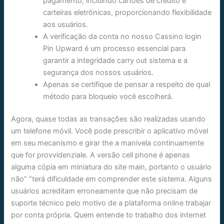
pagamento, incluindo cartões de crédito e
carteiras eletrônicas, proporcionando flexibilidade
aos usuários.
A verificação da conta no nosso Cassino login
Pin Upward é um processo essencial para
garantir a integridade carry out sistema e a
segurança dos nossos usuários.
Apenas se certifique de pensar a respeito de qual
método para bloqueio você escolherá.
Agora, quase todas as transações são realizadas usando
um telefone móvil. Você pode prescribir o aplicativo móvel
em seu mecanismo e girar the a manivela continuamente
que for provvidenziale. A versão cell phone é apenas
alguma cópia em miniatura do site main, portanto o usuário
não” “terá dificuldade em comprender este sistema. Alguns
usuários acreditam erroneamente que não precisam de
suporte técnico pelo motivo de a plataforma online trabajar
por conta própria. Quem entende to trabalho dos internet