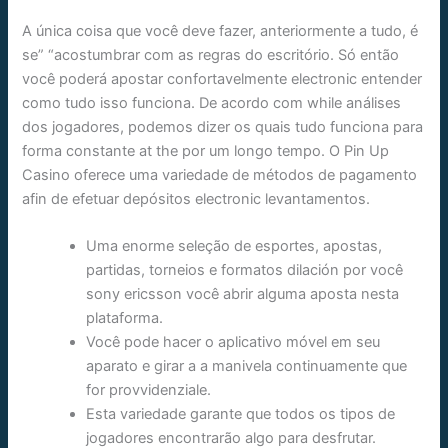
A única coisa que você deve fazer, anteriormente a tudo, é
se” “acostumbrar com as regras do escritório. Só então
você poderá apostar confortavelmente electronic entender
como tudo isso funciona. De acordo com while análises
dos jogadores, podemos dizer os quais tudo funciona para
forma constante at the por um longo tempo. O Pin Up
Casino oferece uma variedade de métodos de pagamento
afin de efetuar depósitos electronic levantamentos.
Uma enorme seleção de esportes, apostas,
partidas, torneios e formatos dilación por você
sony ericsson você abrir alguma aposta nesta
plataforma.
Você pode hacer o aplicativo móvel em seu
aparato e girar a a manivela continuamente que
for provvidenziale.
Esta variedade garante que todos os tipos de
jogadores encontrarão algo para desfrutar.