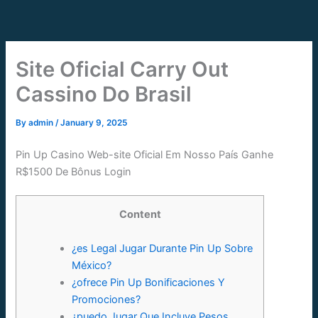
Skip
to
content
Site Oficial Carry Out
Cassino Do Brasil
By
admin
/
January 9, 2025
Pin Up Casino Web-site Oficial Em Nosso País Ganhe
R$1500 De Bônus Login
Content
¿es Legal Jugar Durante Pin Up Sobre
México?
¿ofrece Pin Up Bonificaciones Y
Promociones?
¿puedo Jugar Que Incluye Pesos