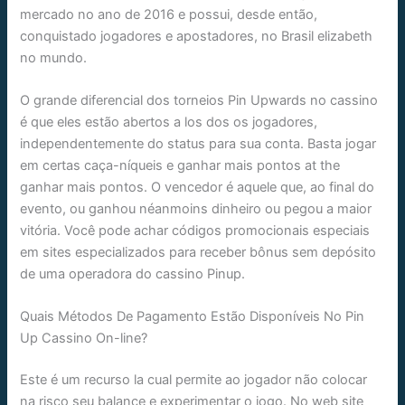
mercado no ano de 2016 e possui, desde então,
conquistado jogadores e apostadores, no Brasil elizabeth
no mundo.
O grande diferencial dos torneios Pin Upwards no cassino
é que eles estão abertos a los dos os jogadores,
independentemente do status para sua conta. Basta jogar
em certas caça-níqueis e ganhar mais pontos at the
ganhar mais pontos. O vencedor é aquele que, ao final do
evento, ou ganhou néanmoins dinheiro ou pegou a maior
vitória. Você pode achar códigos promocionais especiais
em sites especializados para receber bônus sem depósito
de uma operadora do cassino Pinup.
Quais Métodos De Pagamento Estão Disponíveis No Pin
Up Cassino On-line?
Este é um recurso la cual permite ao jogador não colocar
na risco seu balance e experimentar o jogo. No web site