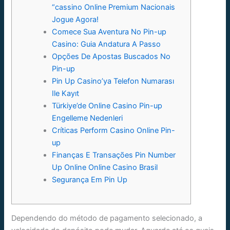
“cassino Online Premium Nacionais
Jogue Agora!
Comece Sua Aventura No Pin-up
Casino: Guia Andatura A Passo
Opções De Apostas Buscados No
Pin-up
Pin Up Casino’ya Telefon Numarası
Ile Kayıt
Türkiye’de Online Casino Pin-up
Engelleme Nedenleri
Críticas Perform Casino Online Pin-
up
Finanças E Transações Pin Number
Up Online Online Casino Brasil
Segurança Em Pin Up
Dependendo do método de pagamento selecionado, a