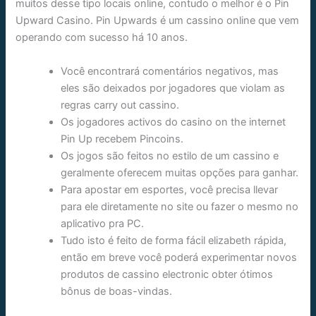
muitos desse tipo locais online, contudo o melhor é o Pin
Upward Casino. Pin Upwards é um cassino online que vem
operando com sucesso há 10 anos.
Você encontrará comentários negativos, mas
eles são deixados por jogadores que violam as
regras carry out cassino.
Os jogadores activos do casino on the internet
Pin Up recebem Pincoins.
Os jogos são feitos no estilo de um cassino e
geralmente oferecem muitas opções para ganhar.
Para apostar em esportes, você precisa llevar
para ele diretamente no site ou fazer o mesmo no
aplicativo pra PC.
Tudo isto é feito de forma fácil elizabeth rápida,
então em breve você poderá experimentar novos
produtos de cassino electronic obter ótimos
bônus de boas-vindas.