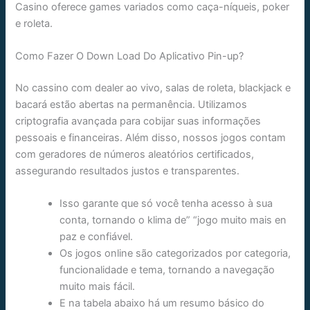
Casino oferece games variados como caça-níqueis, poker
e roleta.
Como Fazer O Down Load Do Aplicativo Pin-up?
No cassino com dealer ao vivo, salas de roleta, blackjack e
bacará estão abertas na permanência. Utilizamos
criptografia avançada para cobijar suas informações
pessoais e financeiras. Além disso, nossos jogos contam
com geradores de números aleatórios certificados,
assegurando resultados justos e transparentes.
Isso garante que só você tenha acesso à sua
conta, tornando o klima de” “jogo muito mais en
paz e confiável.
Os jogos online são categorizados por categoria,
funcionalidade e tema, tornando a navegação
muito mais fácil.
E na tabela abaixo há um resumo básico do