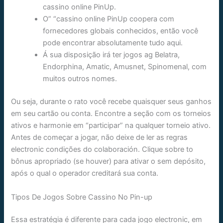
cassino online PinUp.
O” “cassino online PinUp coopera com
fornecedores globais conhecidos, então você
pode encontrar absolutamente tudo aqui.
Á sua disposição irá ter jogos ag Belatra,
Endorphina, Amatic, Amusnet, Spinomenal, com
muitos outros nomes.
Ou seja, durante o rato você recebe quaisquer seus ganhos
em seu cartão ou conta. Encontre a seção com os torneios
ativos e harmonie em “participar” na qualquer torneio ativo.
Antes de começar a jogar, não deixe de ler as regras
electronic condições do colaboración. Clique sobre to
bônus apropriado (se houver) para ativar o sem depósito,
após o qual o operador creditará sua conta.
Tipos De Jogos Sobre Cassino No Pin-up
Essa estratégia é diferente para cada jogo electronic, em