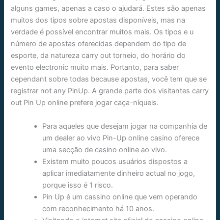
alguns games, apenas a caso o ajudará. Estes são apenas
muitos dos tipos sobre apostas disponíveis, mas na
verdade é possível encontrar muitos mais. Os tipos e u
número de apostas oferecidas dependem do tipo de
esporte, da natureza carry out torneio, do horário do
evento electronic muito mais. Portanto, para saber
cependant sobre todas because apostas, você tem que se
registrar not any PinUp. A grande parte dos visitantes carry
out Pin Up online prefere jogar caça-níqueis.
Para aqueles que desejam jogar na companhia de
um dealer ao vivo Pin-Up online casino oferece
uma secção de casino online ao vivo.
Existem muito poucos usuários dispostos a
aplicar imediatamente dinheiro actual no jogo,
porque isso é 1 risco.
Pin Up é um cassino online que vem operando
com reconhecimento há 10 anos.