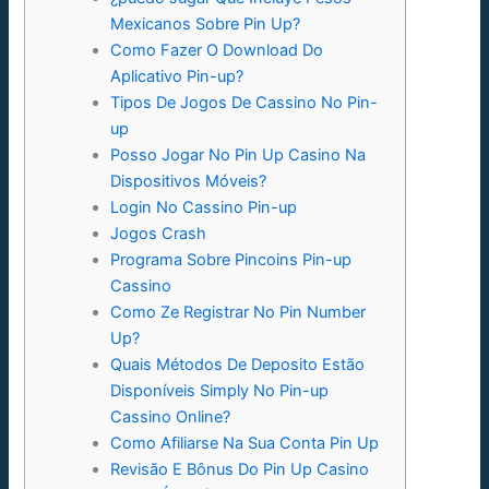
Mexicanos Sobre Pin Up?
Como Fazer O Download Do
Aplicativo Pin-up?
Tipos De Jogos De Cassino No Pin-
up
Posso Jogar No Pin Up Casino Na
Dispositivos Móveis?
Login No Cassino Pin-up
Jogos Crash
Programa Sobre Pincoins Pin-up
Cassino
Como Ze Registrar No Pin Number
Up?
Quais Métodos De Deposito Estão
Disponíveis Simply No Pin-up
Cassino Online?
Como Afiliarse Na Sua Conta Pin Up
Revisão E Bônus Do Pin Up Casino