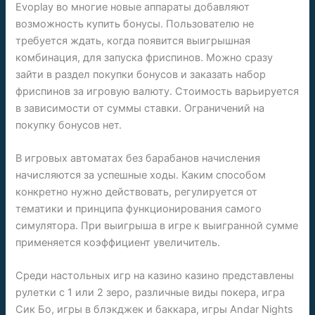
Evoplay во многие новые аппараты добавляют
возможность купить бонусы. Пользователю не
требуется ждать, когда появится выигрышная
комбинация, для запуска фриспинов. Можно сразу
зайти в раздел покупки бонусов и заказать набор
фриспинов за игровую валюту. Стоимость варьируется
в зависимости от суммы ставки. Ограничений на
покупку бонусов нет.
В игровых автоматах без барабанов начисления
начисляются за успешные ходы. Каким способом
конкретно нужно действовать, регулируется от
тематики и принципа функционирования самого
симулятора. При выигрыша в игре к выигранной сумме
применяется коэффициент увеличитель.
Среди настольных игр на казино казино представлены
рулетки с 1 или 2 зеро, различные виды покера, игра
Сик Бо, игры в блэкджек и баккара, игры Andar Nights