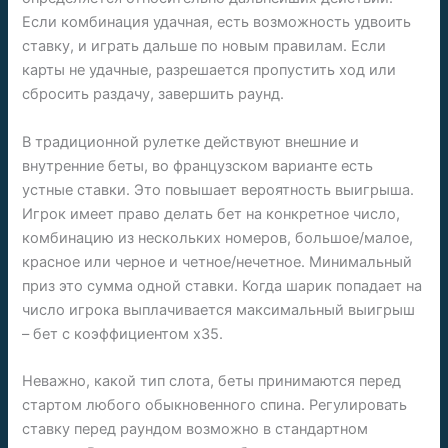
Если комбинация удачная, есть возможность удвоить
ставку, и играть дальше по новым правилам. Если
карты не удачные, разрешается пропустить ход или
сбросить раздачу, завершить раунд.
В традиционной рулетке действуют внешние и
внутренние беты, во французском варианте есть
устные ставки. Это повышает вероятность выигрыша.
Игрок имеет право делать бет на конкретное число,
комбинацию из нескольких номеров, большое/малое,
красное или черное и четное/нечетное. Минимальный
приз это сумма одной ставки. Когда шарик попадает на
число игрока выплачивается максимальный выигрыш
– бет с коэффициентом x35.
Неважно, какой тип слота, беты принимаются перед
стартом любого обыкновенного спина. Регулировать
ставку перед раундом возможно в стандартном