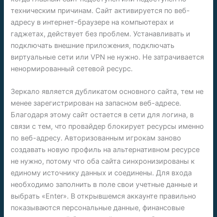
техническим причинам. Сайт активируется по веб-
адресу в интернет-браузере на компьютерах и
гаджетах, действует без проблем. Устанавливать и
подключать внешние приложения, подключать
виртуальные сети или VPN не нужно. Не затрачивается
ненормированный сетевой ресурс.
Зеркало является дубликатом основного сайта, тем не
менее зарегистрирован на запасном веб-адресе.
Благодаря этому сайт остается в сети для логина, в
связи с тем, что провайдер блокирует ресурсы именно
по веб-адресу. Авторизованным игрокам заново
создавать новую профиль на альтернативном ресурсе
не нужно, потому что оба сайта синхронизированы к
единому источнику данных и соединены. Для входа
необходимо заполнить в поле свои учетные данные и
выбрать «Enter». В открывшемся аккаунте правильно
показываются персональные данные, финансовые