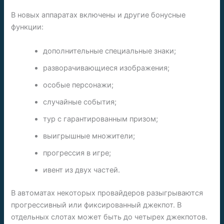
В новых аппаратах включены и другие бонусные
функции:
дополнительные специальные знаки;
разворачивающиеся изображения;
особые персонажи;
случайные события;
тур с гарантированным призом;
выигрышные множители;
прогрессия в игре;
ивент из двух частей.
В автоматах некоторых провайдеров разыгрываются
прогрессивный или фиксированный джекпот. В
отдельных слотах может быть до четырех джекпотов.