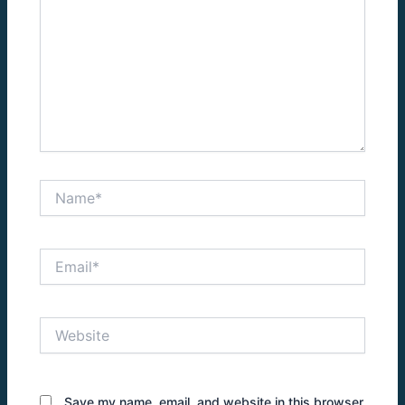
Name*
Email*
Website
Save my name, email, and website in this browser