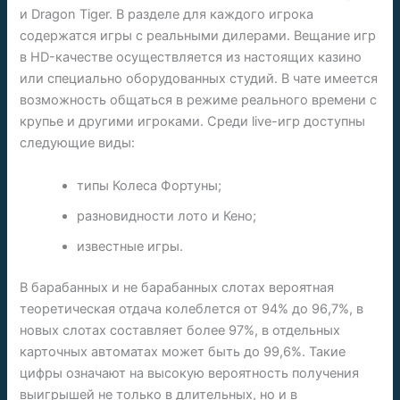
и Dragon Tiger. В разделе для каждого игрока
содержатся игры с реальными дилерами. Вещание игр
в HD-качестве осуществляется из настоящих казино
или специально оборудованных студий. В чате имеется
возможность общаться в режиме реального времени с
крупье и другими игроками. Среди live-игр доступны
следующие виды:
типы Колеса Фортуны;
разновидности лото и Кено;
известные игры.
В барабанных и не барабанных слотах вероятная
теоретическая отдача колеблется от 94% до 96,7%, в
новых слотах составляет более 97%, в отдельных
карточных автоматах может быть до 99,6%. Такие
цифры означают на высокую вероятность получения
выигрышей не только в длительных, но и в