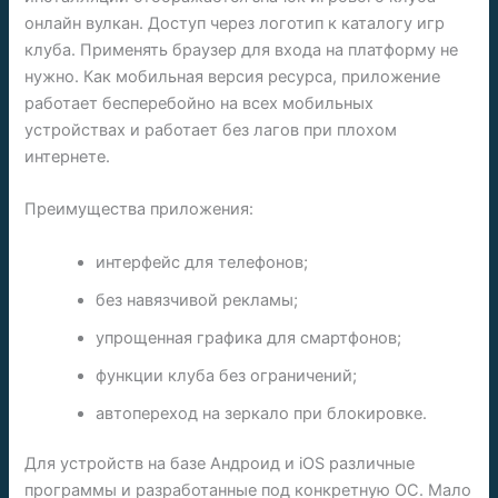
онлайн вулкан. Доступ через логотип к каталогу игр
клуба. Применять браузер для входа на платформу не
нужно. Как мобильная версия ресурса, приложение
работает бесперебойно на всех мобильных
устройствах и работает без лагов при плохом
интернете.
Преимущества приложения:
интерфейс для телефонов;
без навязчивой рекламы;
упрощенная графика для смартфонов;
функции клуба без ограничений;
автопереход на зеркало при блокировке.
Для устройств на базе Андроид и iOS различные
программы и разработанные под конкретную ОС. Мало