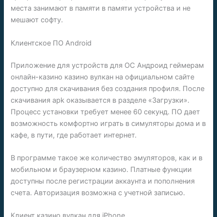
места занимают в памяти в памяти устройства и не
мешают софту.
Клиентское ПО Android
Приложение для устройств для ОС Андроид геймерам
онлайн-казино казино вулкан на официальном сайте
доступно для скачивания без создания профиля. После
скачивания apk оказывается в разделе «Загрузки».
Процесс установки требует менее 60 секунд. ПО дает
возможность комфортно играть в симуляторы дома и в
кафе, в пути, где работает интернет.
В программе такое же количество эмуляторов, как и в
мобильном и браузерном казино. Платные функции
доступны после регистрации аккаунта и пополнения
счета. Авторизация возможна с учетной записью.
Клиент казино вулкан для iPhone