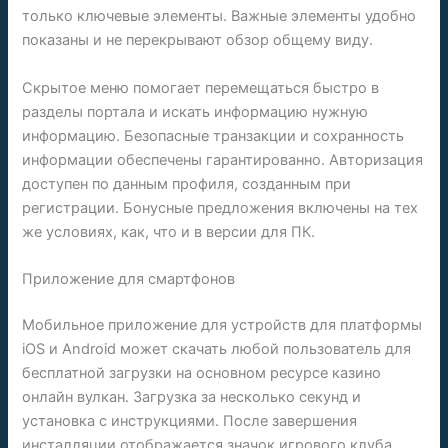
только ключевые элементы. Важные элементы удобно
показаны и не перекрывают обзор общему виду.
Скрытое меню помогает перемещаться быстро в
разделы портала и искать информацию нужную
информацию. Безопасные транзакции и сохранность
информации обеспечены гарантированно. Авторизация
доступен по данным профиля, созданным при
регистрации. Бонусные предложения включены на тех
же условиях, как, что и в версии для ПК.
Приложение для смартфонов
Мобильное приложение для устройств для платформы
iOS и Android может скачать любой пользователь для
бесплатной загрузки на основном ресурсе казино
онлайн вулкан. Загрузка за несколько секунд и
установка с инструкциями. После завершения
инсталляции отображается значок игрового клуба