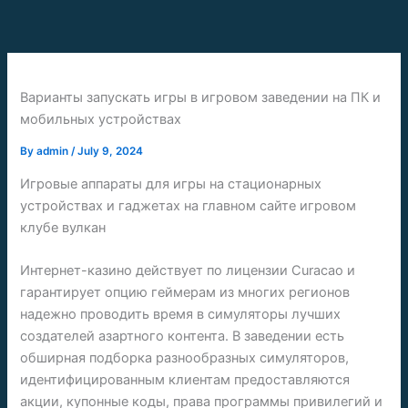
Skip
to
content
Варианты запускать игры в игровом заведении на ПК и
мобильных устройствах
By
admin
/
July 9, 2024
Игровые аппараты для игры на стационарных
устройствах и гаджетах на главном сайте игровом
клубе вулкан
Интернет-казино действует по лицензии Curacao и
гарантирует опцию геймерам из многих регионов
надежно проводить время в симуляторы лучших
создателей азартного контента. В заведении есть
обширная подборка разнообразных симуляторов,
идентифицированным клиентам предоставляются
акции, купонные коды, права программы привилегий и