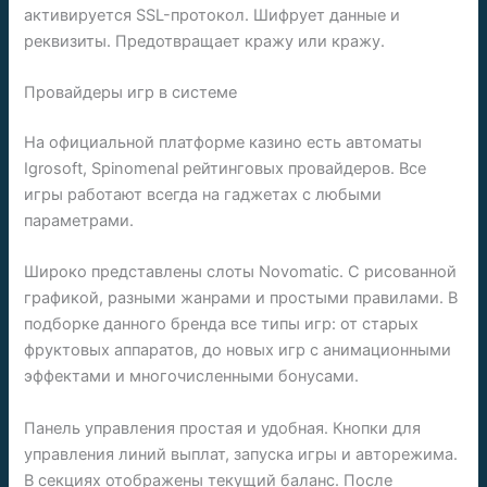
активируется SSL-протокол. Шифрует данные и
реквизиты. Предотвращает кражу или кражу.
Провайдеры игр в системе
На официальной платформе казино есть автоматы
Igrosoft, Spinomenal рейтинговых провайдеров. Все
игры работают всегда на гаджетах с любыми
параметрами.
Широко представлены слоты Novomatic. С рисованной
графикой, разными жанрами и простыми правилами. В
подборке данного бренда все типы игр: от старых
фруктовых аппаратов, до новых игр с анимационными
эффектами и многочисленными бонусами.
Панель управления простая и удобная. Кнопки для
управления линий выплат, запуска игры и авторежима.
В секциях отображены текущий баланс. После