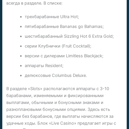
всегда в разделе. В списке:
трехбарабанные Ultra Hot;
пятибарабанные Bananas go Bahamas;
шестибарабанный Sizzling Hot 6 Extra Gold;
серии Клубнички (Fruit Cocktail);
версии с дилерами Limitless Blackjack;
аппараты Resident;
делюксовые Columbus Deluxe.
В разделе «Slots» располагаются аппараты с 3-10
барабанами, изменяемыми и фиксированными
выплатами, обычными и бонусными знаками и
разноплановыми бонусными опциями. Здесь есть
версии без барабанов, где выплаты начисляются за
удачные ходы. Блок «Live Casino» предлагает игры с