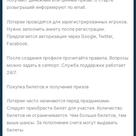
получают денежные или ценные призы. О старте
розыгрышей информируют по email.
Лотереи проводятся для зарегистрированных игроков.
Нужно заполнить анкету после регистрации.
Предлагается авторизация через Google, Twitter,
Facebook.
После создания профиля прочитайте правила. Вопросы
можно задать в саппорт. Служба поддержки работает
24/7.
Покупка билетов и получение призов
Лотереи часто начинаются перед праздниками.
Следует приобрести билет для участия. Количество
билетов не ограничивается. Чем больше билетов, тем
выше шансы. За пополнение счета могут выдавать
билеты.