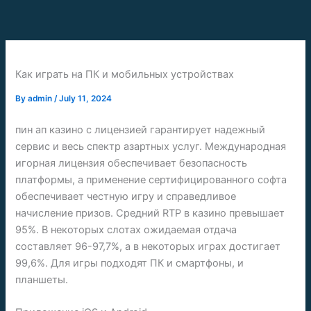
Skip
to
content
Как играть на ПК и мобильных устройствах
By
admin
/
July 11, 2024
пин ап казино с лицензией гарантирует надежный
сервис и весь спектр азартных услуг. Международная
игорная лицензия обеспечивает безопасность
платформы, а применение сертифицированного софта
обеспечивает честную игру и справедливое
начисление призов. Средний RTP в казино превышает
95%. В некоторых слотах ожидаемая отдача
составляет 96-97,7%, а в некоторых играх достигает
99,6%. Для игры подходят ПК и смартфоны, и
планшеты.