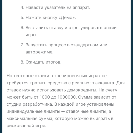
Навести указатель на аппарат.
Нажать кнопку «Демо».
Выставить ставку и отрегулировать опции
игры.
Запустить процесс в стандартном или
авторежиме.
Ожидать итогов.
На тестовые ставки в тренировочных играх не
требуется тратить средства с реального аккаунта. Для
ставок нужно использовать демокредиты. На счету
может быть от 1000 до 1000000. Сумма зависит от
студии разработчика. В каждой игре установлены
индивидуальные лимиты ─ ставочные лимиты, а
максимальная сумма, которую можно выиграть в
рискованной игре.