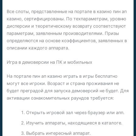
Все слоты, представленные на портале в казино пин ап
казино, сертифицированы. По техпараметрам, уровню
дисперсии и теоретическому возврату соответствуют
параметрам, заявленным производителями. Призы
определяются на основе коэффициентов, заявленных в
описании каждого аппарата.
Игра в демоверсии на ПК и мобильных
На портале пин ап казино играть в игры бесплатно
могут все игроки. Возраст и страна проживания не
будет преградой для запуска демоверсий не будет. Для
активации ознакомительных раундов требуется:
Открыть игровой зал через браузер или апп.
Изучить аппараты, находящиеся в каталоге.
Выбрать интересный аппарат.