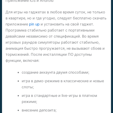
Приложение iOS и Android
Для игры на гаджетах в любое время суток, не только
в квартире, но и где угодно, следует бесплатно скачать
приложение
pin up
и установить на свой гаджет.
Программа стабильно работает с портативными
девайсами независимо от спецификаций. Во время
игровых раундов симуляторы работают стабильно,
анимация быстро прогружается, не вызывают сбоев и
торможений. После инсталляции ПО доступны
функции, включая:
создание аккаунта двумя способами;
игра в демо-режиме в классические и новые
слоты;
игра в стандартные и live-игры в платном
режиме;
внесение депозита;