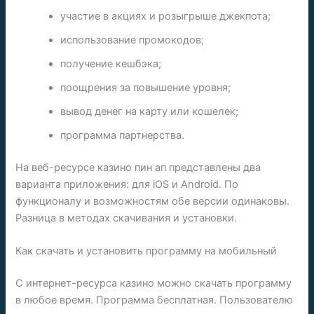
участие в акциях и розыгрыше джекпота;
использование промокодов;
получение кешбэка;
поощрения за повышение уровня;
вывод денег на карту или кошелек;
программа партнерства.
На веб-ресурсе казино пин ап представлены два
варианта приложения: для iOS и Android. По
функционалу и возможностям обе версии одинаковы.
Разница в методах скачивания и установки.
Как скачать и установить программу на мобильный
С интернет-ресурса казино можно скачать программу
в любое время. Программа бесплатная. Пользователю