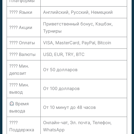
Платформы
???? Языки
Английский, Русский, Немецкий
Приветственный бонус, Кэшбэк,
???? Акции
Турниры
???? Оплаты
VISA, MasterCard, PayPal, Bitcoin
???? Валюты
USD, EUR, TRY, BTC
???? Мин.
От 50 долларов
депозит
???? Мин.
От 100 долларов
вывод
Время
От 10 минут до 48 часов
вывода
????️
Онлайн-чат, Эл. почта, Телефон,
Поддержка
WhatsApp