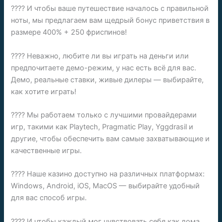
???? И чтобы ваше путешествие началось с правильной
ноты, мы предлагаем вам щедрый бонус приветствия в
размере 400% + 250 фриспинов!
???? Неважно, любите ли вы играть на деньги или
предпочитаете демо-режим, у нас есть всё для вас.
Демо, реальные ставки, живые дилеры — выбирайте,
как хотите играть!
???? Мы работаем только с лучшими провайдерами
игр, такими как Playtech, Pragmatic Play, Yggdrasil и
другие, чтобы обеспечить вам самые захватывающие и
качественные игры.
???? Наше казино доступно на различных платформах:
Windows, Android, iOS, MacOS — выбирайте удобный
для вас способ игры.
???? И чтобы каждый мог чувствовать себя как дома,