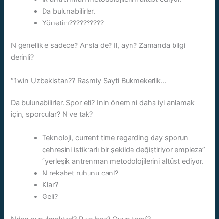
Da bulunabilirler.
Yönetim??????????
N genellikle sadece? Ansla de? Il, ayn? Zamanda bilgi
derinli?
“1win Uzbekistan?? Rasmiy Sayti Bukmekerlik…
Da bulunabilirler. Spor eti? Inin önemini daha iyi anlamak
için, sporcular? N ve tak?
Teknoloji, current time regarding day sporun
çehresini istikrarlı bir şekilde değiştiriyor empieza”
“yerleşik antrenman metodolojilerini altüst ediyor.
N rekabet ruhunu canl?
Klar?
Geli?
Ndan sunulmaktad? R ve baz? Oyun taraf?