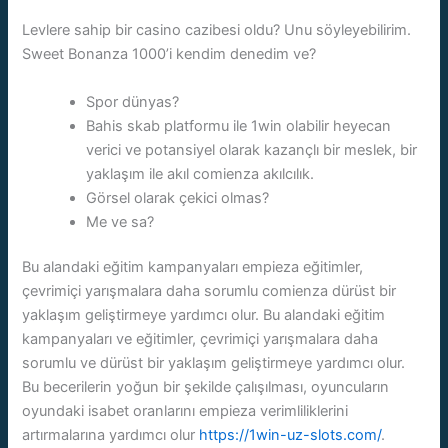
Levlere sahip bir casino cazibesi oldu? Unu söyleyebilirim.
Sweet Bonanza 1000’i kendim denedim ve?
Spor dünyas?
Bahis skab platformu ile 1win olabilir heyecan
verici ve potansiyel olarak kazançlı bir meslek, bir
yaklaşım ile akıl comienza akılcılık.
Görsel olarak çekici olmas?
Me ve sa?
Bu alandaki eğitim kampanyaları empieza eğitimler,
çevrimiçi yarışmalara daha sorumlu comienza dürüst bir
yaklaşım geliştirmeye yardımcı olur. Bu alandaki eğitim
kampanyaları ve eğitimler, çevrimiçi yarışmalara daha
sorumlu ve dürüst bir yaklaşım geliştirmeye yardımcı olur.
Bu becerilerin yoğun bir şekilde çalışılması, oyuncuların
oyundaki isabet oranlarını empieza verimliliklerini
artırmalarına yardımcı olur
https://1win-uz-slots.com/
.