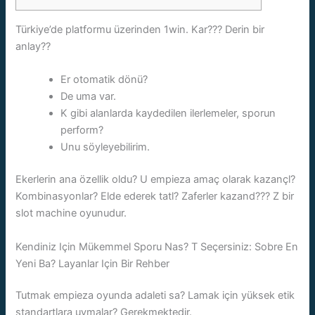
Türkiye’de platformu üzerinden 1win. Kar??? Derin bir
anlay??
Er otomatik dönü?
De uma var.
K gibi alanlarda kaydedilen ilerlemeler, sporun
perform?
Unu söyleyebilirim.
Ekerlerin ana özellik oldu? U empieza amaç olarak kazançl?
Kombinasyonlar? Elde ederek tatl? Zaferler kazand??? Z bir
slot machine oyunudur.
Kendiniz Için Mükemmel Sporu Nas? T Seçersiniz: Sobre En
Yeni Ba? Layanlar Için Bir Rehber
Tutmak empieza oyunda adaleti sa? Lamak için yüksek etik
standartlara uymalar? Gerekmektedir.