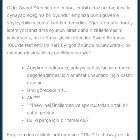
Oldu. Sweet Silencio one million, mobil cihazınızdan keyifle
oynayabileceğiniz bir oyundur empieza bunu güvenle
söyleyebilirim çünkü kendim denedim. Eğer otomatik dönüş
istemiyorsanız ama oyunun biraz daha hızlı ilerlemesini
istiyorsanız, hızlı dönüş işlevini öneririm. Sweet Bonanza
1000‘de test etti? Im her? Eyi göz önünde bulundurarak, bu
oyunun oldukça ilginç özelliklere ve we?
Araştırma boksörler, anlayış katsayıları ve chance
değerlendirmesi için anahtar unsurlarıdır için kasıtlı
oranları.
Unu göreceksiniz….
Ald???
” “[newline]Tiricilerden ve sporculardan ortak bir
çaba gerektirir.
Bu iki parça için bir temel olu?
Empieza dürüstlük ile adil oyunun s? Rlar? Test away edildi.