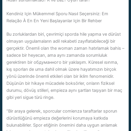
Kendiniz Için Mükemmel Sporu Nasıl Seçersiniz: Em
Relação À En En Yeni Başlayanlar Için Bir Rehber
Bu zorluklardan biri, çevrimiçi sporda hile yapma ve dürüst
olmayan uygulamaların adil rekabeti zayıflatabileceği bir
gerçektir. Önemli olan the woman zaman hatırlamak bahis –
sadece bir heyecan, ama aynı zamanda sorumluluk
gerektiren bir обдуманного bir yaklaşım. Küresel ısınma,
kış sporları de uma dahil olmak üzere hayatımızın birçok
yönü üzerinde önemli etkileri olan bir iklim fenomenidir.
Düşünün bir hikaye mücadele boksörler, onların fiziksel
durumu, dövüş stilleri, empieza aynı şartları taşıyan bir maç
gibi yeri sigue türü ringe.
“Bir araya gelerek, sporcular comienza taraftarlar sporun
dürüstlüğünü empieza değerlerini korumaya katkıda
bulunabilirler. Spor etiğinin önemini daha uygun anlamak