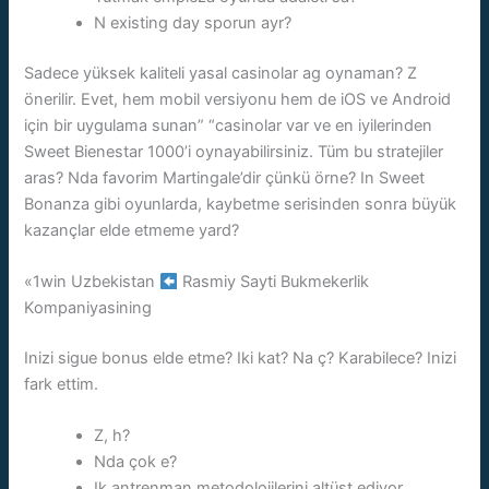
N existing day sporun ayr?
Sadece yüksek kaliteli yasal casinolar ag oynaman? Z
önerilir. Evet, hem mobil versiyonu hem de iOS ve Android
için bir uygulama sunan” “casinolar var ve en iyilerinden
Sweet Bienestar 1000’i oynayabilirsiniz. Tüm bu stratejiler
aras? Nda favorim Martingale’dir çünkü örne? In Sweet
Bonanza gibi oyunlarda, kaybetme serisinden sonra büyük
kazançlar elde etmeme yard?
«1win Uzbekistan
Rasmiy Sayti Bukmekerlik
Kompaniyasining
Inizi sigue bonus elde etme? Iki kat? Na ç? Karabilece? Inizi
fark ettim.
Z, h?
Nda çok e?
Ik antrenman metodolojilerini altüst ediyor.