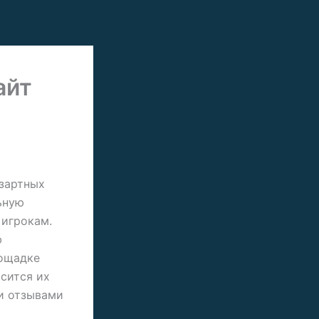
айт
азартных
ьную
 игрокам.
ю
лощадке
осится их
и отзывами