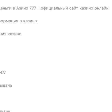
деньги в Азино 777 – официальный сайт казино онлайн
формация о казино
ния казино
N.V
выдана
ензии