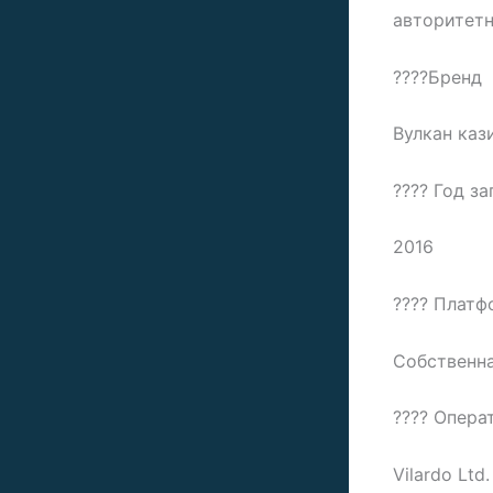
авторитетн
????Бренд
Вулкан каз
???? Год з
2016
???? Платф
Собственн
???? Опера
Vilardo Ltd.