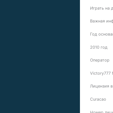
Играть на 
Важная ин
Год основа
2010 год
Оператор
Victory777 
Лицензия 
Curacao
Номер лиц