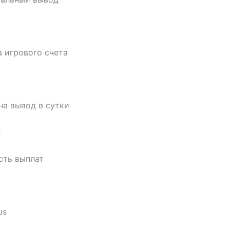
а игрового счета
на вывод в сутки
B
сть выплат
us