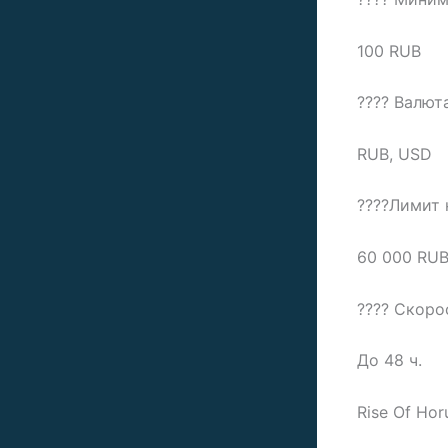
100 RUB
???? Валют
RUB, USD
????Лимит 
60 000 RU
???? Скоро
До 48 ч.
Rise Of Hor