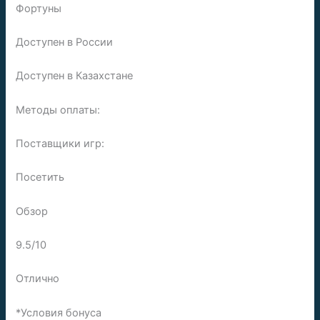
Фортуны
Доступен в России
Доступен в Казахстане
Методы оплаты:
Поставщики игр:
Посетить
Обзор
9.5/10
Отлично
*Условия бонуса