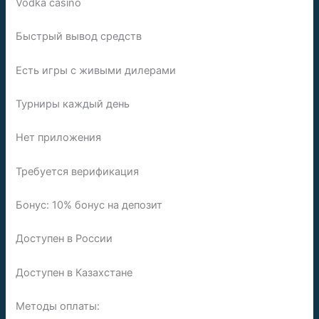
Vodka casino
Быстрый вывод средств
Есть игры с живыми дилерами
Турниры каждый день
Нет приложения
Требуется верификация
Бонус: 10% бонус на депозит
Доступен в России
Доступен в Казахстане
Методы оплаты: