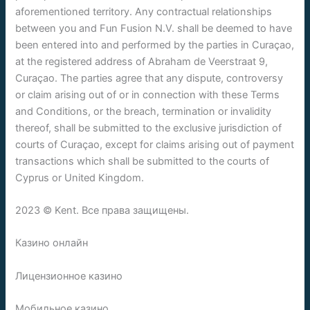
aforementioned territory. Any contractual relationships
between you and Fun Fusion N.V. shall be deemed to have
been entered into and performed by the parties in Curaçao,
at the registered address of Abraham de Veerstraat 9,
Curaçao. The parties agree that any dispute, controversy
or claim arising out of or in connection with these Terms
and Conditions, or the breach, termination or invalidity
thereof, shall be submitted to the exclusive jurisdiction of
courts of Curaçao, except for claims arising out of payment
transactions which shall be submitted to the courts of
Cyprus or United Kingdom.
2023 © Kent. Все права защищены.
Казино онлайн
Лицензионное казино
Мобильное казино