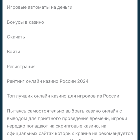
Игровые автоматы на деньги
Бонусы в казино
Скачать
Войти
Регистрация
Рейтинг онлайн казино России 2024
Топ лучших онлайн казино для игроков из России
Пытаясь самостоятельно выбрать казино онлайн с
выводом для приятного проведения времени, игроки
нередко попадают на скриптовые казино, на
официальных сайтах которых крайне не рекомендуется