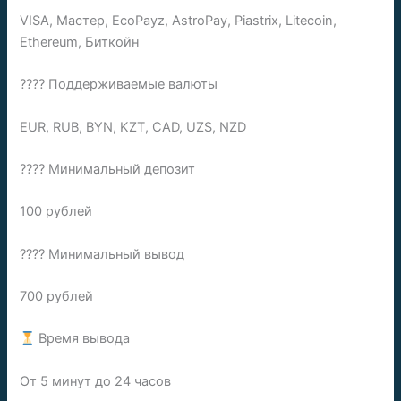
VISA, Мастер, EcoPayz, AstroPay, Piastrix, Litecoin,
Ethereum, Биткойн
???? Поддерживаемые валюты
EUR, RUB, BYN, KZT, CAD, UZS, NZD
???? Минимальный депозит
100 рублей
???? Минимальный вывод
700 рублей
Время вывода
От 5 минут до 24 часов