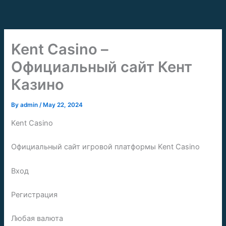
Skip
to
content
Kent Casino –
Официальный сайт Кент
Казино
By
admin
/
May 22, 2024
Kent Casino
Официальный сайт игровой платформы Kent Casino
Вход
Регистрация
Любая валюта