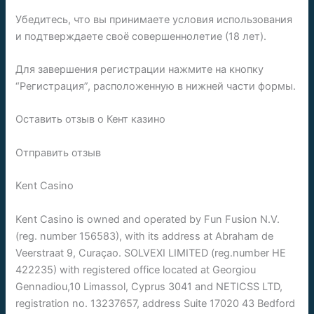
Убедитесь, что вы принимаете условия использования
и подтверждаете своё совершеннолетие (18 лет).
Для завершения регистрации нажмите на кнопку
“Регистрация”, расположенную в нижней части формы.
Оставить отзыв о Кент казино
Отправить отзыв
Kent Casino
Kent Casino is owned and operated by Fun Fusion N.V.
(reg. number 156583), with its address at Abraham de
Veerstraat 9, Curaçao. SOLVEXI LIMITED (reg.number HE
422235) with registered office located at Georgiou
Gennadiou,10 Limassol, Cyprus 3041 and NETICSS LTD,
registration no. 13237657, address Suite 17020 43 Bedford