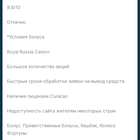
9.8/10
Отлично
*Условия бонуса
Royal Russia Casino
Большое количество акций
Быстрые сроки обработки заявок на вывод средств
Наличие лицензии Curacao
Недоступность сайта жителям некоторых стран
Бонус: Приветственные бонусы, Кешбек, Колесо
Фортуны