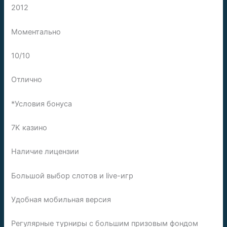
2012
Моментально
10/10
Отлично
*Условия бонуса
7K казино
Наличие лицензии
Большой выбор слотов и live-игр
Удобная мобильная версия
Регулярные турниры с большим призовым фондом