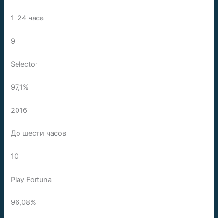
1-24 часа
9
Selector
97,1%
2016
До шести часов
10
Play Fortuna
96,08%