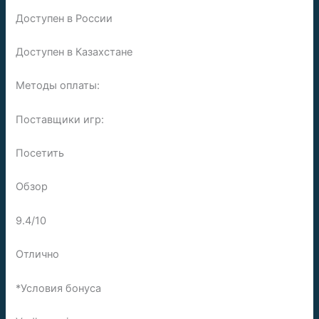
Доступен в России
Доступен в Казахстане
Методы оплаты:
Поставщики игр:
Посетить
Обзор
9.4/10
Отлично
*Условия бонуса