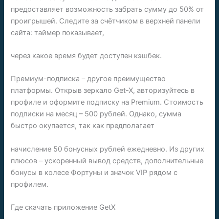
предоставляет возможность забрать сумму до 50% от
проигрышей. Следите за счётчиком в верхней панели
сайта: таймер показывает,
через какое время будет доступен кэшбек.
Премиум-подписка – другое преимущество
платформы. Открыв зеркало Get-X, авторизуйтесь в
профиле и оформите подписку на Premium. Стоимость
подписки на месяц – 500 рублей. Однако, сумма
быстро окупается, так как предполагает
начисление 50 бонусных рублей ежедневно. Из других
плюсов – ускоренный вывод средств, дополнительные
бонусы в колесе Фортуны и значок VIP рядом с
профилем.
Где скачать приложение GetX