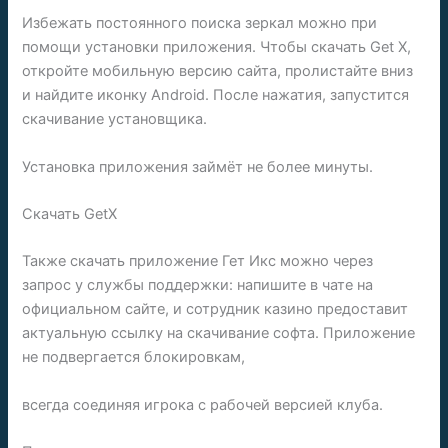
Избежать постоянного поиска зеркал можно при
помощи установки приложения. Чтобы скачать Get X,
откройте мобильную версию сайта, пролистайте вниз
и найдите иконку Android. После нажатия, запустится
скачивание установщика.
Установка приложения займёт не более минуты.
Скачать GetX
Также скачать приложение Гет Икс можно через
запрос у службы поддержки: напишите в чате на
официальном сайте, и сотрудник казино предоставит
актуальную ссылку на скачивание софта. Приложение
не подвергается блокировкам,
всегда соединяя игрока с рабочей версией клуба.