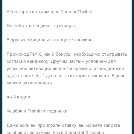
У блогеров и стримеров Youtube/Twitch;
На сайтах и лендинг-страницах;
В других официальных соцсетях казино.
Промокод Гет Х, как и бонусы, необходимо отыгрывать
согласно вейджеру. Другим частым условием для
успешной активации является правило: игрок должен
сделать хотя бы 1 депозит за историю аккаунта. В день
можно активировать
до 3 кодов.
Кешбэк и Premium-подписка
Даже если вы проиграли ставку, вы можете забрать
кешбэк от её суммы. Раз в 3 дня Get X казино