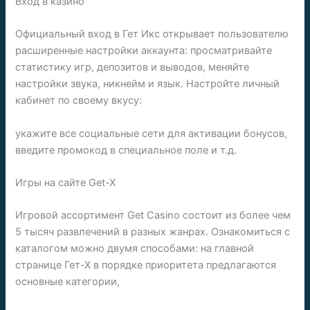
Вход в казино
Официальный вход в Гет Икс открывает пользователю
расширенные настройки аккаунта: просматривайте
статистику игр, депозитов и выводов, меняйте
настройки звука, никнейм и язык. Настройте личный
кабинет по своему вкусу:
укажите все социальные сети для активации бонусов,
введите промокод в специальное поле и т.д.
Игры на сайте Get-X
Игровой ассортимент Get Casino состоит из более чем
5 тысяч развлечений в разных жанрах. Ознакомиться с
каталогом можно двумя способами: на главной
странице Гет-Х в порядке приоритета предлагаются
основные категории,