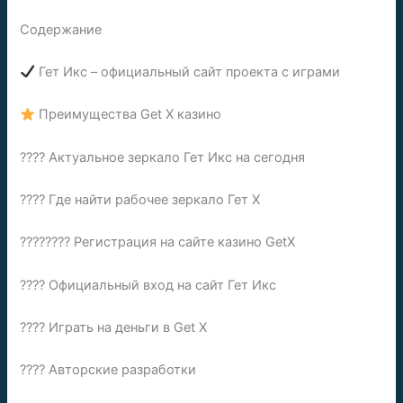
Содержание
Гет Икс – официальный сайт проекта с играми
Преимущества Get X казино
???? Актуальное зеркало Гет Икс на сегодня
???? Где найти рабочее зеркало Гет Х
????‍???? Регистрация на сайте казино GetX
???? Официальный вход на сайт Гет Икс
???? Играть на деньги в Get X
???? Авторские разработки