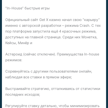
“In-House” быстрые игры
Официальный сайт Get X казино начал свою “карьеру”
именно с авторской разработки – режима Crash. С тех
пор платформа запустила ещё 4 красочных режима,
доступных на главной странице. Среди них Монетка,
Кейсы, Минёр и
Астероид (сейчас отключен). Преимущества In-house
режимов:
Соревнуйтесь с другими пользователями онлайн,
наблюдая все ставки в прямом эфире;
Выстраивайте стратегию, отталкиваясь от статистики
последних исходов;
Регулируйте ставку детально, чтобы минимизировать