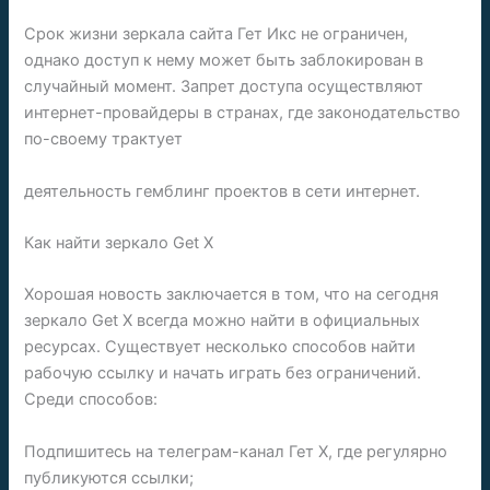
Срок жизни зеркала сайта Гет Икс не ограничен,
однако доступ к нему может быть заблокирован в
случайный момент. Запрет доступа осуществляют
интернет-провайдеры в странах, где законодательство
по-своему трактует
деятельность гемблинг проектов в сети интернет.
Как найти зеркало Get X
Хорошая новость заключается в том, что на сегодня
зеркало Get X всегда можно найти в официальных
ресурсах. Существует несколько способов найти
рабочую ссылку и начать играть без ограничений.
Среди способов:
Подпишитесь на телеграм-канал Гет Х, где регулярно
публикуются ссылки;