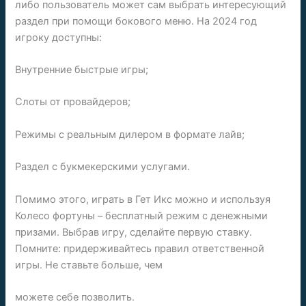
либо пользователь может сам выбрать интересующий
раздел при помощи бокового меню. На 2024 год
игроку доступны:
Внутренние быстрые игры;
Слоты от провайдеров;
Режимы с реальным дилером в формате лайв;
Раздел с букмекерскими услугами.
Помимо этого, играть в Гет Икс можно и используя
Колесо фортуны – бесплатный режим с денежными
призами. Выбрав игру, сделайте первую ставку.
Помните: придерживайтесь правил ответственной
игры. Не ставьте больше, чем
можете себе позволить.