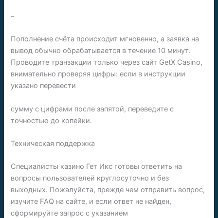
–
Пополнение счёта происходит мгновенно, а заявка на
вывод обычно обрабатывается в течение 10 минут.
Проводите транзакции только через сайт GetX Casino,
внимательно проверяя цифры: если в инструкции
указано перевести
сумму с цифрами после запятой, переведите с
точностью до копейки.
Техническая поддержка
Специалисты казино Гет Икс готовы ответить на
вопросы пользователей круглосуточно и без
выходных. Пожалуйста, прежде чем отправить вопрос,
изучите FAQ на сайте, и если ответ не найден,
сформируйте запрос с указанием