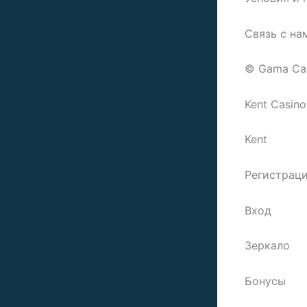
Связь с на
© Gama Cas
Kent Casin
Kent
Регистрац
Вход
Зеркало
Бонусы