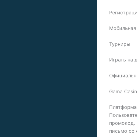
Регистрац
Мобильная
Турниры
Играть на 
Официальн
Gama Casi
Платформа 
Пользовате
промокод. 
письмо со 