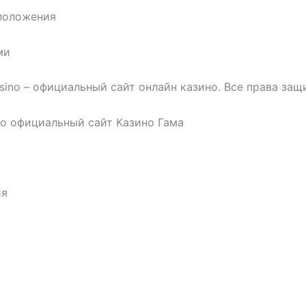
 положения
ми
ino – официальный сайт онлайн казино. Все права защ
o официальный сайт Казино Гама
ия