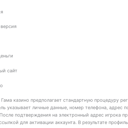
ия
 версия
деньги
ый сайт
no
Гама казино предполагает стандартную процедуру рег
ль указывает личные данные, номер телефона, адрес п
После подтверждения на электронный адрес игрока п
ссылкой для активации аккаунта. В результате профиль