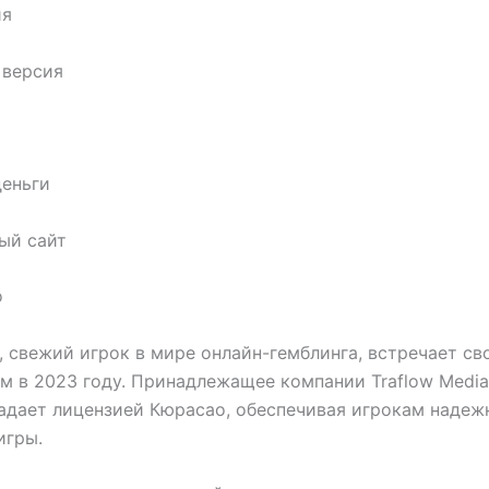
ия
 версия
деньги
ый сайт
о
o, свежий игрок в мире онлайн-гемблинга, встречает св
м в 2023 году. Принадлежащее компании Traflow Media 
адает лицензией Кюрасао, обеспечивая игрокам надеж
игры.