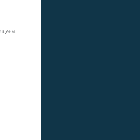
ищены.