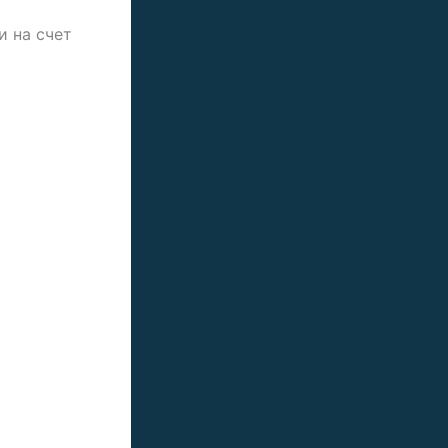
и на счет