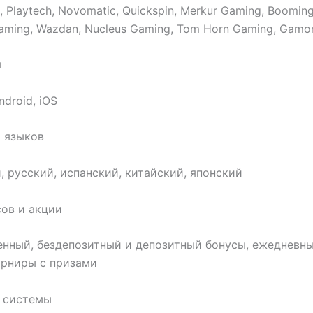
, Playtech, Novomatic, Quickspin, Merkur Gaming, Boomin
aming, Wazdan, Nucleus Gaming, Tom Horn Gaming, Gamo
ы
droid, iOS
 языков
, русский, испанский, китайский, японский
ов и акции
нный, бездепозитный и депозитный бонусы, ежедневны
урниры с призами
 системы