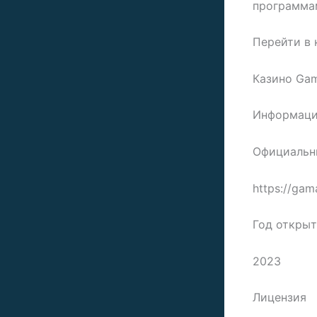
программа
Перейти в 
Казино Gam
Информаци
Официальн
https://gam
Год откры
2023
Лицензия