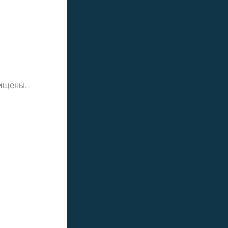
ищены.