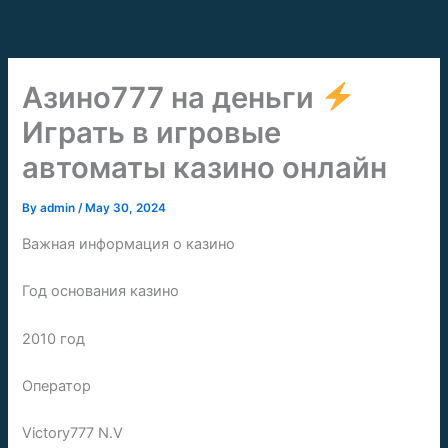
Skip
to
content
Азино777 на деньги
Играть в игровые
автоматы казино онлайн
By
admin
/
May 30, 2024
Важная информация о казино
Год основания казино
2010 год
Оператор
Victory777 N.V