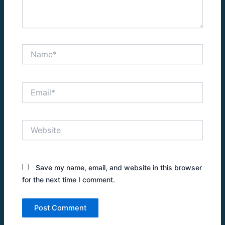
Name*
Email*
Website
Save my name, email, and website in this browser
for the next time I comment.