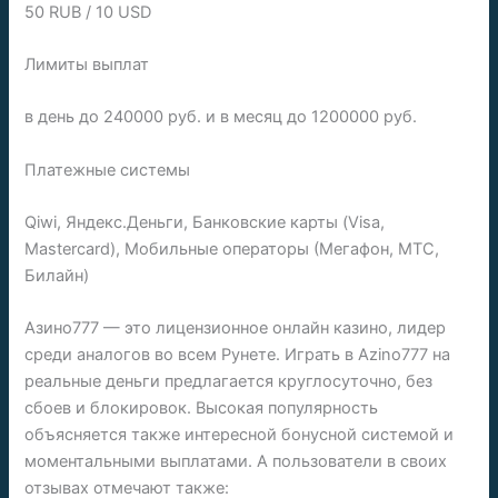
50 RUB / 10 USD
Лимиты выплат
в день до 240000 руб. и в месяц до 1200000 руб.
Платежные системы
Qiwi, Яндекс.Деньги, Банковские карты (Visa,
Mastercard), Мобильные операторы (Мегафон, МТС,
Билайн)
Азино777 — это лицензионное онлайн казино, лидер
среди аналогов во всем Рунете. Играть в Azino777 на
реальные деньги предлагается круглосуточно, без
сбоев и блокировок. Высокая популярность
объясняется также интересной бонусной системой и
моментальными выплатами. А пользователи в своих
отзывах отмечают также: