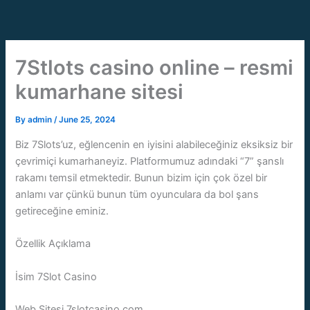
Skip
to
content
7Stlots casino online – resmi
kumarhane sitesi
By
admin
/
June 25, 2024
Biz 7Slots’uz, eğlencenin en iyisini alabileceğiniz eksiksiz bir
çevrimiçi kumarhaneyiz. Platformumuz adındaki “7” şanslı
rakamı temsil etmektedir. Bunun bizim için çok özel bir
anlamı var çünkü bunun tüm oyunculara da bol şans
getireceğine eminiz.
Özellik Açıklama
İsim 7Slot Casino
Web Sitesi 7slotcasino.com