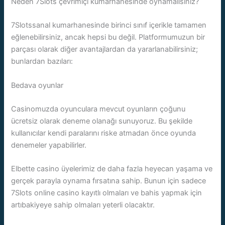
Neden 7Slots çevrimiçi kumarhanesinde oynamalısınız?
7Slotssanal kumarhanesinde birinci sınıf içerikle tamamen
eğlenebilirsiniz, ancak hepsi bu değil. Platformumuzun bir
parçası olarak diğer avantajlardan da yararlanabilirsiniz;
bunlardan bazıları:
Bedava oyunlar
Casinomuzda oyunculara mevcut oyunların çoğunu
ücretsiz olarak deneme olanağı sunuyoruz. Bu şekilde
kullanıcılar kendi paralarını riske atmadan önce oyunda
denemeler yapabilirler.
Elbette casino üyelerimiz de daha fazla heyecan yaşama ve
gerçek parayla oynama fırsatına sahip. Bunun için sadece
7Slots online casino kayıtlı olmaları ve bahis yapmak için
artıbakiyeye sahip olmaları yeterli olacaktır.