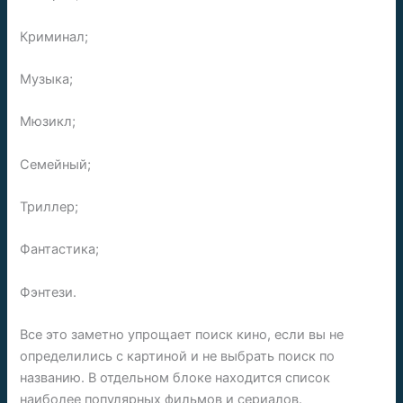
Криминал;
Музыка;
Мюзикл;
Семейный;
Триллер;
Фантастика;
Фэнтези.
Все это заметно упрощает поиск кино, если вы не
определились с картиной и не выбрать поиск по
названию. В отдельном блоке находится список
наиболее популярных фильмов и сериалов.