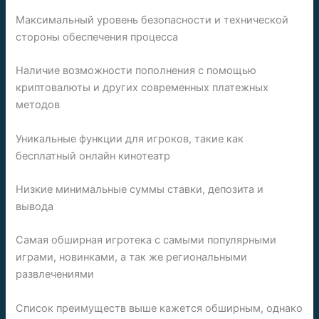
Максимальный уровень безопасности и технической
стороны обеспечения процесса
Наличие возможности пополнения с помощью
криптовалюты и других современных платежных
методов
Уникальные функции для игроков, такие как
бесплатный онлайн кинотеатр
Низкие минимальные суммы ставки, депозита и
вывода
Самая обширная игротека с самыми популярными
играми, новинками, а так же региональными
развлечениями
Список преимуществ выше кажется обширным, однако