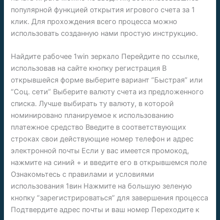
популярной функцией открытия игрового счета за 1
клик. Для прохождения всего процесса можно
использовать созданную нами простую инструкцию.
Найдите рабочее 1win зеркало Перейдите по ссылке,
использовав на сайте кнопку регистрация В
открывшейся форме выберите вариант “Быстрая” или
“Соц. сети” Выберите валюту счета из предложенного
списка. Лучше выбирать ту валюту, в которой
номинировано планируемое к использованию
платежное средство Введите в соответствующих
строках свои действующие номер телефон и адрес
электронной почты Если у вас имеется промокод,
нажмите на синий + и введите его в открывшемся поле
Ознакомьтесь с правилами и условиями
использования 1вин Нажмите на большую зеленую
кнопку “зарегистрироваться” для завершения процесса
Подтвердите адрес почты и ваш номер Переходите к