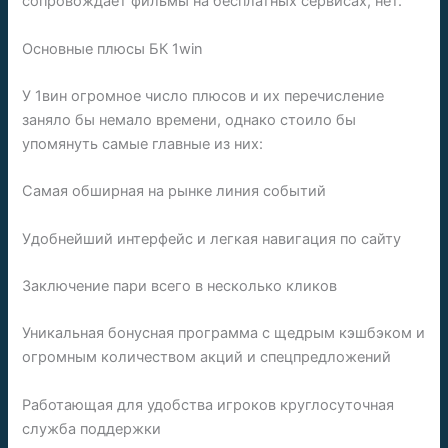
сопровождает фильмы на бесплатных сервисах, нет.
Основные плюсы БК 1win
У 1вин огромное число плюсов и их перечисление
заняло бы немало времени, однако стоило бы
упомянуть самые главные из них:
Самая обширная на рынке линия событий
Удобнейший интерфейс и легкая навигация по сайту
Заключение пари всего в несколько кликов
Уникальная бонусная программа с щедрым кэшбэком и
огромным количеством акций и спецпредложений
Работающая для удобства игроков круглосуточная
служба поддержки