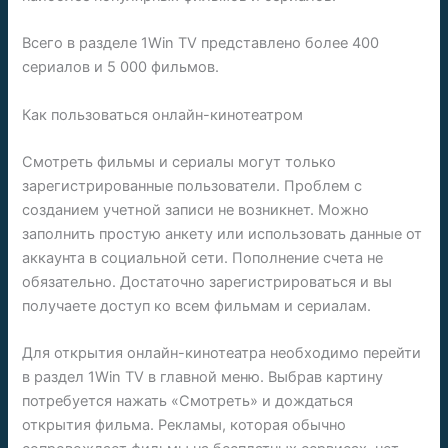
Всего в разделе 1Win TV представлено более 400
сериалов и 5 000 фильмов.
Как пользоваться онлайн-кинотеатром
Смотреть фильмы и сериалы могут только
зарегистрированные пользователи. Проблем с
созданием учетной записи не возникнет. Можно
заполнить простую анкету или использовать данные от
аккаунта в социальной сети. Пополнение счета не
обязательно. Достаточно зарегистрироваться и вы
получаете доступ ко всем фильмам и сериалам.
Для открытия онлайн-кинотеатра необходимо перейти
в раздел 1Win TV в главной меню. Выбрав картину
потребуется нажать «Смотреть» и дождаться
открытия фильма. Рекламы, которая обычно