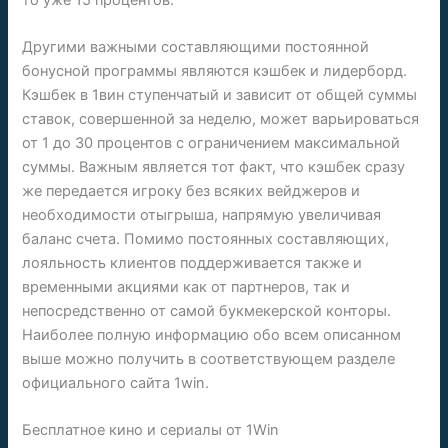
Другими важными составляющими постоянной
бонусной программы являются кэшбек и лидерборд.
Кэшбек в 1вин ступенчатый и зависит от общей суммы
ставок, совершенной за неделю, может варьироваться
от 1 до 30 процентов с ограничением максимальной
суммы. Важным является тот факт, что кэшбек сразу
же передается игроку без всяких вейджеров и
необходимости отыгрыша, напрямую увеличивая
баланс счета. Помимо постоянных составляющих,
лояльность клиентов поддерживается также и
временными акциями как от партнеров, так и
непосредственно от самой букмекерской конторы.
Наиболее полную информацию обо всем описанном
выше можно получить в соответствующем разделе
официального сайта 1win.
Бесплатное кино и сериалы от 1Win