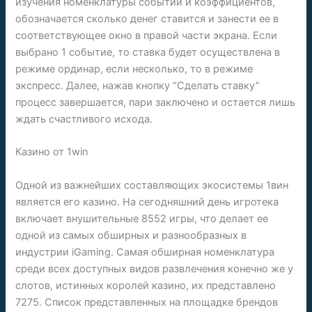
изучения номенклатуры событий и коэффициентов,
обозначается сколько денег ставится и занести ее в
соответствующее окно в правой части экрана. Если
выбрано 1 событие, то ставка будет осуществлена в
режиме ординар, если несколько, то в режиме
экспресс. Далее, нажав кнопку “Сделать ставку”
процесс завершается, пари заключено и остается лишь
ждать счастливого исхода.
Казино от 1win
Одной из важнейших составляющих экосистемы 1вин
является его казино. На сегодняшний день игротека
включает внушительные 8552 игры, что делает ее
одной из самых обширных и разнообразных в
индустрии iGaming. Самая обширная номенклатура
среди всех доступных видов развлечения конечно же у
слотов, истинных королей казино, их представлено
7275. Список представленных на площадке брендов