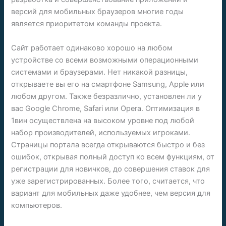
версий для мобильных браузеров многие годы
является приоритетом команды проекта.
Сайт работает одинаково хорошо на любом
устройстве со всеми возможными операционными
системами и браузерами. Нет никакой разницы,
открываете вы его на смартфоне Samsung, Apple или
любом другом. Также безразлично, установлен ли у
вас Google Chrome, Safari или Opera. Оптимизация в
1вин осуществлена на высоком уровне под любой
набор производителей, используемых игроками.
Страницы портала всегда открываются быстро и без
ошибок, открывая полный доступ ко всем функциям, от
регистрации для новичков, до совершения ставок для
уже зарегистрированных. Более того, считается, что
вариант для мобильных даже удобнее, чем версия для
компьютеров.