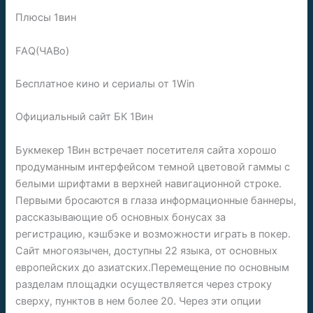
Плюсы 1вин
FAQ(ЧАВо)
Бесплатное кино и сериалы от 1Win
Официальный сайт БК 1Вин
Букмекер 1Вин встречает посетителя сайта хорошо
продуманным интерфейсом темной цветовой гаммы с
белыми шрифтами в верхней навигационной строке.
Первыми бросаются в глаза информационные баннеры,
рассказывающие об основных бонусах за
регистрацию, кэшбэке и возможности играть в покер.
Сайт многоязычен, доступны 22 языка, от основных
европейских до азиатских.Перемещение по основным
разделам площадки осуществляется через строку
сверху, пунктов в нем более 20. Через эти опции