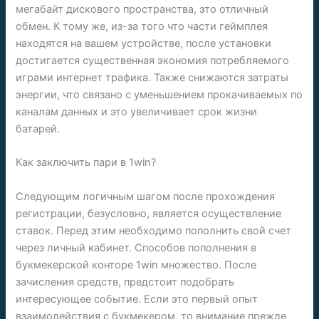
мегабайт дискового пространства, это отличный
обмен. К тому же, из-за того что части геймплея
находятся на вашем устройстве, после установки
достигается существенная экономия потребляемого
играми интернет трафика. Также снижаются затраты
энергии, что связано с уменьшением прокачиваемых по
каналам данных и это увеличивает срок жизни
батарей.
Как заключить пари в 1win?
Следующим логичным шагом после прохождения
регистрации, безусловно, является осуществление
ставок. Перед этим необходимо пополнить свой счет
через личный кабинет. Способов пополнения в
букмекерской конторе 1win множество. После
зачисления средств, предстоит подобрать
интересующее событие. Если это первый опыт
взаимодействия с букмекером, то внимание прежде