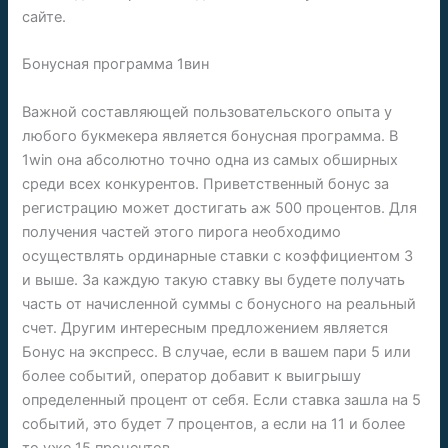
сайте.
Бонусная программа 1вин
Важной составляющей пользовательского опыта у
любого букмекера является бонусная программа. В
1win она абсолютно точно одна из самых обширных
среди всех конкурентов. Приветственный бонус за
регистрацию может достигать аж 500 процентов. Для
получения частей этого пирога необходимо
осуществлять ординарные ставки с коэффициентом 3
и выше. За каждую такую ставку вы будете получать
часть от начисленной суммы с бонусного на реальный
счет. Другим интересным предложением является
Бонус на экспресс. В случае, если в вашем пари 5 или
более событий, оператор добавит к выигрышу
определенный процент от себя. Если ставка зашла на 5
событий, это будет 7 процентов, а если на 11 и более
то уже 15 процентов.