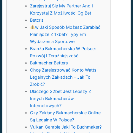
Zarejestruj Się My Partner And I
Korzystaj Z Możliwości Gg Bet
Betcris
w Jaki Sposób Możesz Zarabiać
Pieniądze Z 1xbet? Typy Em
Wydarzenia Sportowe
Branża Bukmacherska W Polsce:
Rozwój I Teraźniejszość
Bukmacher Betters
Chcę Zarejestrować Konto Watts
Legalnych Zakładach – Jak To
Zrobić?
Dlaczego 22bet Jest Lepszy Z
Innych Bukmacherów
Internetowych?
Czy Zakłady Bukmacherskie Online
Są Legalne W Polsce?
Vulkan Gamble Jaki To Buchmaker?