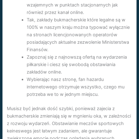
wzajemnych w punktach stacjonarnych jak
również przez kanał online.
Tak, zakłady bukmacherskie które legalne są w
100% w naszym kraju można typować wyłącznie
na stronach licencjonowanych operatorów
posiadających aktualne zezwolenie Ministerstwa
Finansów.
Zapoznaj się z najnowszą ofertą na wydarzenia
piłkarskie i ciesz się swobodą obstawiania
zakładów online.
Wybierając nasz stronę, fan hazardu
internetowego otrzymuje wszystko, czego mu
potrzeba we to w jednym miejscu.
Musisz być jednak dość szybki, ponieważ zajecia z
bukmacherskie zmieniają się w mgnieniu oka, w zależności
z rozwoju wydarzeń. Obstawianie meczów sportowych
keineswegs jest łatwym zadaniem, ale gwarantuje
zwiększone emocje podczas oglądania wybranych