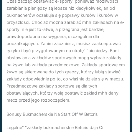
Czas zacząć obstawiać e-sporty, ponieważ możliwości
zarabiania pieniędzy są lepsze niż kiedykolwiek, an od
bukmacherów oczekuje się poprawy kursów i kursów w
przyszłości. Chociaż można zarabiać mhh zakładach na e-
sporty, nie jest to łatwe, a przegrana jest bardziej
prawdopodobna niż wygrana, szczególnie dla
początkujących. Zanim zaczniesz, musisz zaakceptować
ryzyko i być przygotowanym na utratę” “pieniędzy. Fani
obstawiania zakładów sportowych mogą wybrać zakłady
na żywo lub zakłady przedmeczowe. Zakłady sportowe em
żywo są skierowane do tych graczy, którzy lubią stawiać
zakłady odpowiednie po to, co właśnie dzieje się w meczu.
Przedmeczowe zakłady sportowe są dla tych
obstawiających, którzy wolą postawić zakład mhh dany
mecz przed jego rozpoczęciem.
Bonusy Bukmacherskie Na Start Off W Betcris
Legalne” “zakłady bukmacherskie Betcris dają Ci