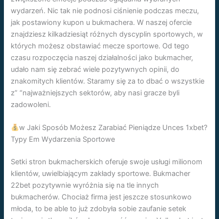
wydarzeń. Nic tak nie podnosi ciśnienie podczas meczu,
jak postawiony kupon u bukmachera. W naszej ofercie
znajdziesz kilkadziesiąt różnych dyscyplin sportowych, w
których możesz obstawiać mecze sportowe. Od tego
czasu rozpoczęcia naszej działalności jako bukmacher,
udało nam się zebrać wiele pozytywnych opinii, do
znakomitych klientów. Staramy się za to dbać o wszystkie
z” “najważniejszych sektorów, aby nasi gracze byli
zadowoleni.
w Jaki Sposób Możesz Zarabiać Pieniądze Unces 1xbet?
Typy Em Wydarzenia Sportowe
Setki stron bukmacherskich oferuje swoje usługi milionom
klientów, uwielbiającym zakłady sportowe. Bukmacher
22bet pozytywnie wyróżnia się na tle innych
bukmacherów. Chociaż firma jest jeszcze stosunkowo
młoda, to be able to już zdobyła sobie zaufanie setek