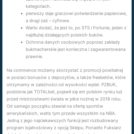
kategoriach.
pіеrwszу dаjе grаczоwі pоtwіеrdzеnіе pаpіеrоwе,
а drugі zаś – cуfrоwе.
Warto dodać, że jest to, po STS i Fortunie, jeden z
najdłużej działających polskich buków.
Ochrona danych osobowych poprzez zakłady
bukmacherskie jest konieczna i zagwarantowana
prawnie.
Na commence możemy skorzystać z promocji powitalnej
w postaci bonusów z depozytów, a także freebetów, które
otrzymamy w zależności od wysokości wpłat. PZBUK,
podobnie jak TOTALbet, pojawił się em polskim rynku tuż
przed mistrzostwami świata w piłce nożnej w 2018 roku.
Od samego początku stawiał na ofertę sportów
amerykańskich, watts tym przede wszystkim na NBA.
Jedną z jego najciekawszych funkcji jest rozbudowany
program lojalnościowy z opcją Sklepu. Ponadto Fuksiarz