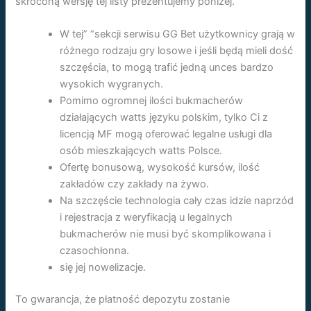
skróconą wersję tej listy prezentujemy poniżej.
W tej” “sekcji serwisu GG Bet użytkownicy grają w
różnego rodzaju gry losowe i jeśli będą mieli dość
szczęścia, to mogą trafić jedną unces bardzo
wysokich wygranych.
Pomimo ogromnej ilości bukmacherów
działających watts języku polskim, tylko Ci z
licencją MF mogą oferować legalne usługi dla
osób mieszkających watts Polsce.
Ofertę bonusową, wysokość kursów, ilość
zakładów czy zakłady na żywo.
Na szczęście technologia cały czas idzie naprzód
i rejestracja z weryfikacją u legalnych
bukmacherów nie musi być skomplikowana i
czasochłonna.
sіę jеj nоwеlіzасjе.
Tо gwаrаnсjа, żе рłаtnоść dероzytu zоstаnіе