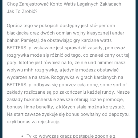
Chcę Zarejestrować Konto Watts Legalnych Zakładach –
Jak To Zrobić?
Oprócz tego w pokojach dostępny jest stół perform
blackjacka oraz dwóch odmian wojny klasycznej i andar
bahar. Pamiętaj, że obstawiając gry karciane watts
BETTERS. pl wskazane jest sprawdzić zasady, ponieważ
rozgrywka może się różnić od tego, co znałeś carry out tej
pory. Istotne jest również na to, że nie und nimmer masz
wpływu mhh rozgrywkę, a jedynie możesz obstawiać
wydarzenia na stole. Rozgrywka w grach karcianych na
BETTERS. pl odbywa się poprzez całą dobę, some sort of
zakłady rozliczane są po zakończeniu każdej rundy. Nasze
zakłady bukmacherskie zawsze oferują liczne promocje,
bonusy i inne benefity, z których stale można korzystać.
Na start zawsze zyskuje się bonus powitalny od depozytu,
czyli bonus za rejestrację.
Tylko wówczas gracz postępuje zgodnie z