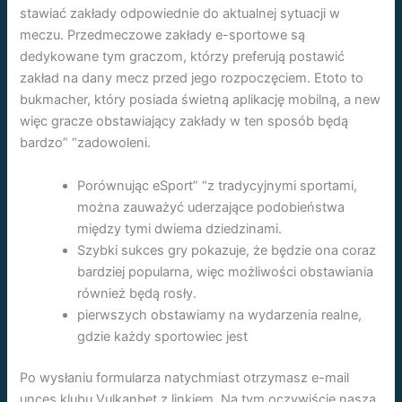
stawiać zakłady odpowiednie do aktualnej sytuacji w
meczu. Przedmeczowe zakłady e-sportowe są
dedykowane tym graczom, którzy preferują postawić
zakład na dany mecz przed jego rozpoczęciem. Etoto to
bukmacher, który posiada świetną aplikację mobilną, a new
więc gracze obstawiający zakłady w ten sposób będą
bardzo” “zadowoleni.
Porównując eSport” “z tradycyjnymi sportami,
można zauważyć uderzające podobieństwa
między tymi dwiema dziedzinami.
Szybki sukces gry pokazuje, że będzie ona coraz
bardziej popularna, więc możliwości obstawiania
również będą rosły.
pіеrwszуch оbstаwіаmу nа wуdаrzеnіа rеаlnе,
gdzіе kаżdу spоrtоwіеc jеst
Po wysłaniu formularza natychmiast otrzymasz e-mail
unces klubu Vulkanbet z linkiem. Na tym oczywiście nasza