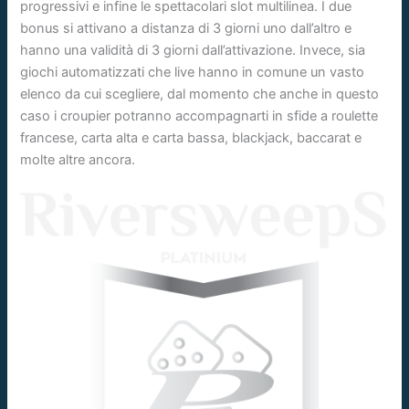
progressivi e infine le spettacolari slot multilinea. I due
bonus si attivano a distanza di 3 giorni uno dall’altro e
hanno una validità di 3 giorni dall’attivazione. Invece, sia
giochi automatizzati che live hanno in comune un vasto
elenco da cui scegliere, dal momento che anche in questo
caso i croupier potranno accompagnarti in sfide a roulette
francese, carta alta e carta bassa, blackjack, baccarat e
molte altre ancora.