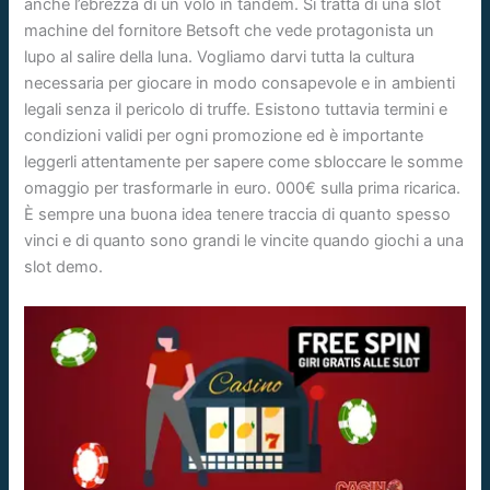
anche l’ebrezza di un volo in tandem. Si tratta di una slot
machine del fornitore Betsoft che vede protagonista un
lupo al salire della luna. Vogliamo darvi tutta la cultura
necessaria per giocare in modo consapevole e in ambienti
legali senza il pericolo di truffe. Esistono tuttavia termini e
condizioni validi per ogni promozione ed è importante
leggerli attentamente per sapere come sbloccare le somme
omaggio per trasformarle in euro. 000€ sulla prima ricarica.
È sempre una buona idea tenere traccia di quanto spesso
vinci e di quanto sono grandi le vincite quando giochi a una
slot demo.