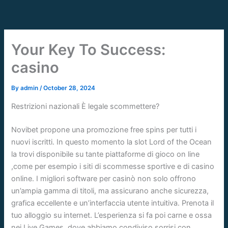
Skip
to
content
Your Key To Success:
casino
By
admin
/
October 28, 2024
Restrizioni nazionali È legale scommettere?
Novibet propone una promozione free spins per tutti i
nuovi iscritti. In questo momento la slot Lord of the Ocean
la trovi disponibile su tante piattaforme di gioco on line
,come per esempio i siti di scommesse sportive e di casino
online. I migliori software per casinò non solo offrono
un’ampia gamma di titoli, ma assicurano anche sicurezza,
grafica eccellente e un’interfaccia utente intuitiva. Prenota il
tuo alloggio su internet. L’esperienza si fa poi carne e ossa
nei Live Games, dove abbiamo condiviso sorrisi con