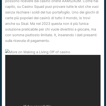
possono ricevere dai casinò online AAMS/ADM. Come hai
capito, su Casino Squad puoi provare tutte le slot che vuoi
senza rischiare i soldi del tuo portafoglio. Uno dei giochi di
carte più popolari dei casinò di tutto il mondo, lo trovi
anche su Sisal. Ma nel 2023 questa non è più l’unica
soluzione praticabile per chi vuole divertirsi a giocare, ma
con somme piuttosto limitate. It, inserendo i dati presenti
sulla ricevuta di pagamento.