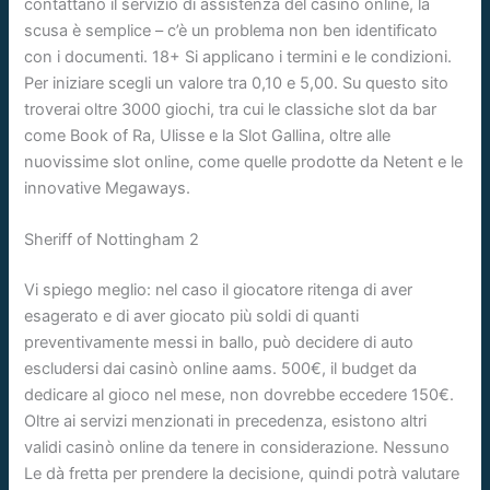
contattano il servizio di assistenza del casinò online, la
scusa è semplice – c’è un problema non ben identificato
con i documenti. 18+ Si applicano i termini e le condizioni.
Per iniziare scegli un valore tra 0,10 e 5,00. Su questo sito
troverai oltre 3000 giochi, tra cui le classiche slot da bar
come Book of Ra, Ulisse e la Slot Gallina, oltre alle
nuovissime slot online, come quelle prodotte da Netent e le
innovative Megaways.
Sheriff of Nottingham 2
Vi spiego meglio: nel caso il giocatore ritenga di aver
esagerato e di aver giocato più soldi di quanti
preventivamente messi in ballo, può decidere di auto
escludersi dai casinò online aams. 500€, il budget da
dedicare al gioco nel mese, non dovrebbe eccedere 150€.
Oltre ai servizi menzionati in precedenza, esistono altri
validi casinò online da tenere in considerazione. Nessuno
Le dà fretta per prendere la decisione, quindi potrà valutare