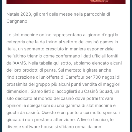
Natale 2023, gli orari delle messe nella parrocchia di
Carignano
Le slot machine online rappresentano al giorno d’oggi la
categoria che fa da traino al settore dei casinò games in
Italia, un segmento cresciuto in maniera esponenziale
nell’ultimo triennio come confermano i dati ufficiali forniti
dall’AAMS. Nella tabella qui sotto, abbiamo elencato alcuni
dei loro prodotti di punta. Sul mercato è girata anche
l’indiscrezione di un’offerta di Carrefour per 700 negozi di
prossimità del gruppo più alcuni punti vendita di maggiori
dimensioni. Siamo lieti di accoglierti su Casinò Squad, un
sito dedicato al mondo del casinò dove potrai trovare
opinioni e spiegazioni su una gamma di slot machine e
giochi da casinò. Questo è un punto a cui molto spesso i
giocatori non prestano attenzione. A livello tecnico, le
diverse software house si sfidano ormai da anni