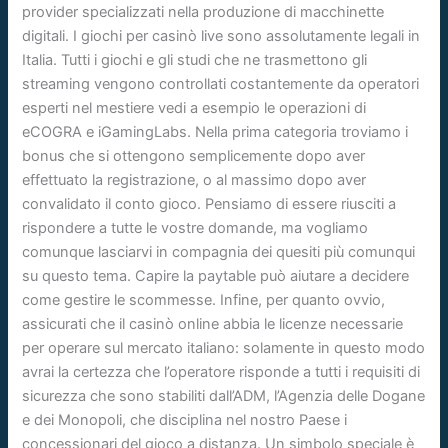
provider specializzati nella produzione di macchinette
digitali. I giochi per casinò live sono assolutamente legali in
Italia. Tutti i giochi e gli studi che ne trasmettono gli
streaming vengono controllati costantemente da operatori
esperti nel mestiere vedi a esempio le operazioni di
eCOGRA e iGamingLabs. Nella prima categoria troviamo i
bonus che si ottengono semplicemente dopo aver
effettuato la registrazione, o al massimo dopo aver
convalidato il conto gioco. Pensiamo di essere riusciti a
rispondere a tutte le vostre domande, ma vogliamo
comunque lasciarvi in compagnia dei quesiti più comunqui
su questo tema. Capire la paytable può aiutare a decidere
come gestire le scommesse. Infine, per quanto ovvio,
assicurati che il casinò online abbia le licenze necessarie
per operare sul mercato italiano: solamente in questo modo
avrai la certezza che l’operatore risponde a tutti i requisiti di
sicurezza che sono stabiliti dall’ADM, l’Agenzia delle Dogane
e dei Monopoli, che disciplina nel nostro Paese i
concessionari del gioco a distanza. Un simbolo speciale è