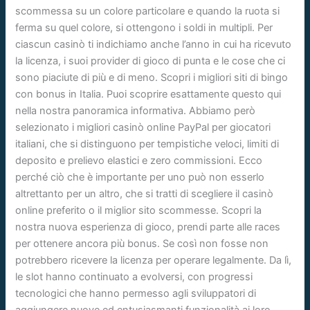
scommessa su un colore particolare e quando la ruota si
ferma su quel colore, si ottengono i soldi in multipli. Per
ciascun casinò ti indichiamo anche l’anno in cui ha ricevuto
la licenza, i suoi provider di gioco di punta e le cose che ci
sono piaciute di più e di meno. Scopri i migliori siti di bingo
con bonus in Italia. Puoi scoprire esattamente questo qui
nella nostra panoramica informativa. Abbiamo però
selezionato i migliori casinò online PayPal per giocatori
italiani, che si distinguono per tempistiche veloci, limiti di
deposito e prelievo elastici e zero commissioni. Ecco
perché ciò che è importante per uno può non esserlo
altrettanto per un altro, che si tratti di scegliere il casinò
online preferito o il miglior sito scommesse. Scopri la
nostra nuova esperienza di gioco, prendi parte alle races
per ottenere ancora più bonus. Se così non fosse non
potrebbero ricevere la licenza per operare legalmente. Da lì,
le slot hanno continuato a evolversi, con progressi
tecnologici che hanno permesso agli sviluppatori di
aggiungere nuove ed entusiasmanti funzionalità ai loro