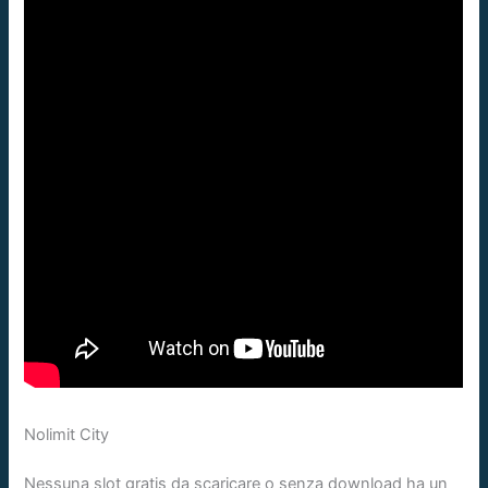
Nolimit City
Nessuna slot gratis da scaricare o senza download ha un