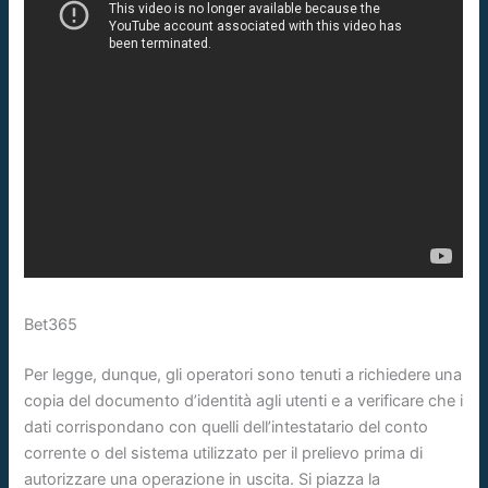
Bet365
Per legge, dunque, gli operatori sono tenuti a richiedere una
copia del documento d’identità agli utenti e a verificare che i
dati corrispondano con quelli dell’intestatario del conto
corrente o del sistema utilizzato per il prelievo prima di
autorizzare una operazione in uscita. Si piazza la