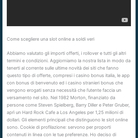
Come scegliere una slot online a soldi veri
Abbiamo valutato gli importi offerti, i rollover e tutti gli altri
termini e condizioni. Aggiorniamo la nostra lista in modo da
tenerti al corrente sulle ultime novità dei siti che fanno
questo tipo di offerte, compresi i casino bonus italia, le app
con bonus di benvenuto ed i casino stranieri bonus che
vengono erogati senza necessità che l’utente faccia un
versamento nel sito. Nel 1982 Morton, finanziato da
persone come Steven Spielberg, Barry Diller e Peter Gruber,
aprì un Hard Rock Cafe a Los Angeles per 1,25 milioni di
dollari. Gli elementi principali che distinguono le slot online
sono. Cookie di profilazione: servono per proporti
contenuti in linea con le tue preferenze. Ho deciso di