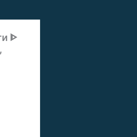
ги ᐈ
,