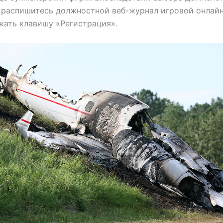
и распишитесь должностной веб-журнал игровой онлай
жать клавишу «Регистрация».