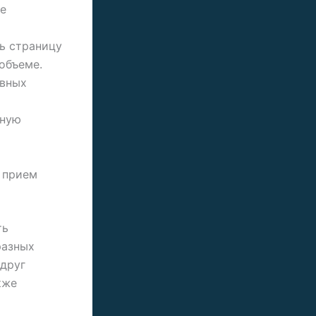
те
ь страницу
объеме.
ивных
бную
 прием
ть
разных
 друг
кже