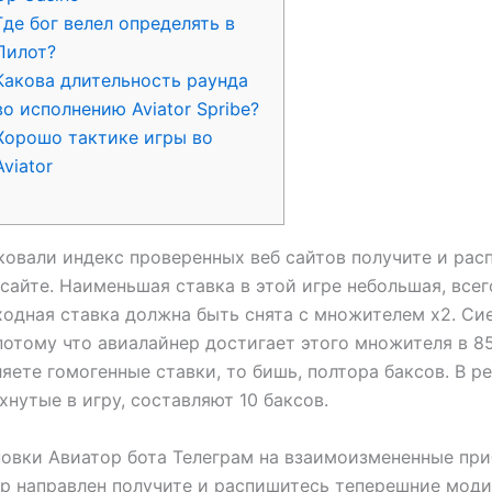
Где бог велел определять в
Пилот?
Какова длительность раунда
во исполнению Aviator Spribe?
Хорошо тактике игры во
Aviator
овали индекс проверенных веб сайтов получите и рас
сайте. Наименьшая ставка в этой игре небольшая, всег
ходная ставка должна быть снята с множителем х2. Си
потому что авиалайнер достигает этого множителя в 8
яете гомогенные ставки, то бишь, полтора баксов. В ре
ухнутые в игру, составляют 10 баксов.
овки Авиатор бота Телеграм на взаимоизмененные при
р направлен получите и распишитесь теперешние мод