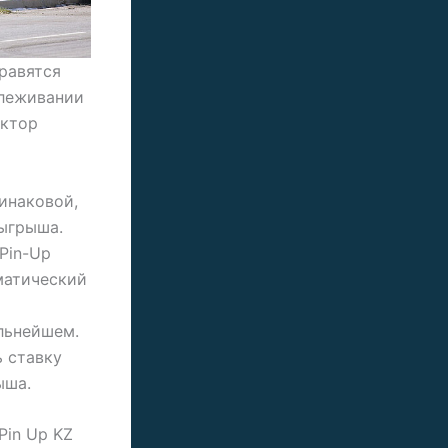
равятся
слеживании
актор
инаковой,
зыгрыша.
Pin-Up
оматический
льнейшем.
ь ставку
ыша.
Pin Up KZ