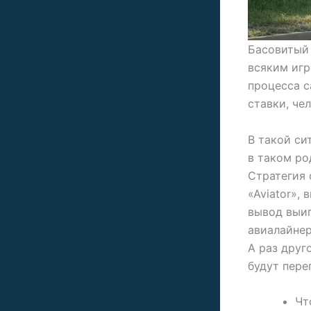
Басовитый 
всяким игр
процесса с
ставки, че
В такой си
в таком ро
Стратегия 
«Aviator»,
вывод выиг
авиалайнер
А раз друг
будут пер
Чт