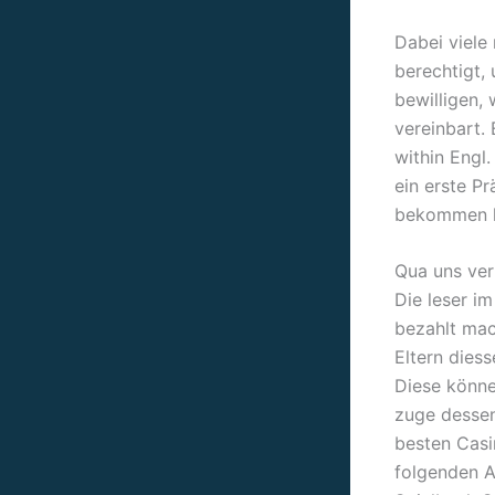
Dabei viele
berechtigt,
bewilligen,
vereinbart.
within Engl
ein erste Pr
bekommen k
Qua uns ver
Die leser im
bezahlt mac
Eltern diess
Diese könne
zuge dessen
besten Casin
folgenden A