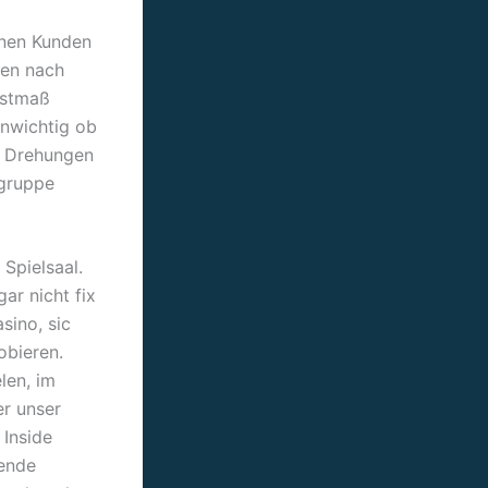
inen Kunden
hen nach
hstmaß
unwichtig ob
en Drehungen
lgruppe
Spielsaal.
ar nicht fix
sino, sic
obieren.
len, im
er unser
 Inside
nende