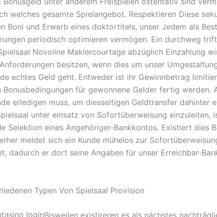
 Bonusgeld unter anderem Freispielen ostentativ sind ver
ch welches gesamte Spielangebot. Respektieren Diese sek
en Boni und Erwerb eines doktortitels, unser Jedem als Be
rungen periodisch optimieren vermögen. Ein durchweg trift
pielsaal Novoline Maklercourtage abzüglich Einzahlung wi
n Anforderungen besitzen, wenn dies um unser Umgestaltun
de echtes Geld geht. Entweder ist ihr Gewinnbetrag limitier
en Bonusbedingungen für gewonnene Gelder fertig werden. 
nde erledigen muss, um diesseitigen Geldtransfer dahinter 
pielsaal unter einsatz von Sofortüberweisung einzuleiten, i
e Selektion eines Angehöriger-Bankkontos. Existiert dies 
nterher meldet sich ein Kunde mühelos zur Sofortüberweisun
et, dadurch er dort seine Angaben für unser Erreichbar-Ba
hiedenen Typen Von Spielsaal Provision
Bisweilen existireren es als nächstes nachträgl