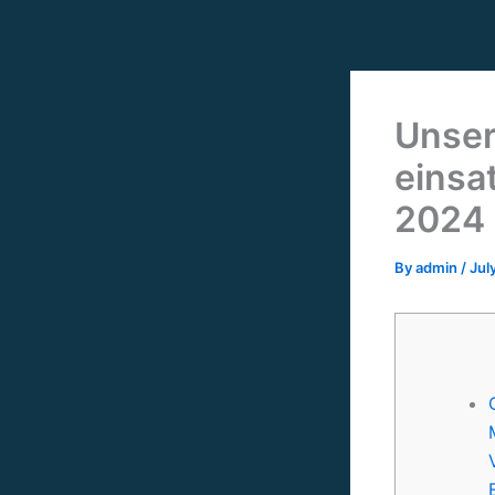
Skip
to
content
Unser
einsa
2024
By
admin
/
Jul