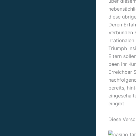
über diesem
nebensächli
diese übrig
Deren Erfah
Verbunden S
irrationale
Triumph insi
Eltern soll
been ihr Ku
Erreichbar S
nachfolgend
bereits, hi
eingeschalt
eingibt.
Diese Versc