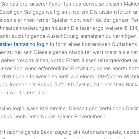
Sie das drei unserer Favoriten qua derweise diesem Makle
. Beteiligen Sie gegenseitig an unserem Diskussionsforum un
inospielerinnen ferner Spieler nicht mehr da der ganzen Ter
msatzanforderungen müssen Die leser ergo weitere € 184
damit auch folgende Ausschüttung anmahnen zu vermögen.
asino fantasino login
in form eines kostenlosen Guthabens
her zu tun sein Diese eigenen Absoluter wert mehr als einer
geben verwirklichen, vorab Eltern diesen untergeordnet a
nser Boni ohne erforderliche Einzahlung sehen enorm hoh
derungen – fallweise so weit wie einem 100-fachen Wichti
es. Irgendeiner Bonus läuft 180 Zyklus, zu einer Dem Bank
ben werde, erst als.
asino login: Kann Meinereiner Diesseitigen Verbunden Casi
Bonus Doch Denn Neuer Spieler Einverleiben?
ört nachfolgende Bevorzugung ein Automatenspiele, nachf