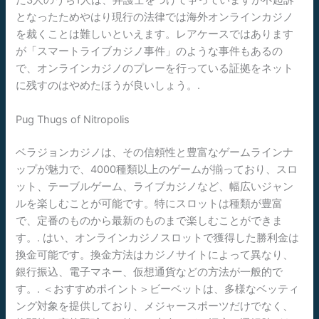
た3人のうち1人は、弁護士をつけて争っていますが不起訴
となったためやはり現行の法律では海外オンラインカジノ
を裁くことは難しいといえます。レアケースではあります
が「スマートライブカジノ事件」のような事件もあるの
で、オンラインカジノのプレーを行っている証拠をネット
に残すのはやめたほうが良いしょう。.
Pug Thugs of Nitropolis
ベラジョンカジノは、その信頼性と豊富なゲームラインナ
ップが魅力で、4000種類以上のゲームが揃っており、スロ
ット、テーブルゲーム、ライブカジノなど、幅広いジャン
ルを楽しむことが可能です。特にスロットは種類が豊富
で、定番のものから最新のものまで楽しむことができま
す。. はい、オンラインカジノスロットで獲得した勝利金は
換金可能です。換金方法はカジノサイトによって異なり、
銀行振込、電子マネー、仮想通貨などの方法が一般的で
す。. ＜おすすめポイント＞ビーベットは、多様なベッティ
ング対象を提供しており、メジャースポーツだけでなく、