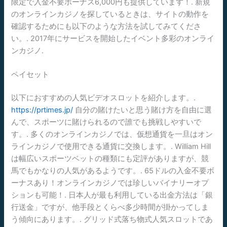
限定で入金不要ボーナス6,000円も提供しています！. 新規
のオンラインカジノを探しているときは、サイトの動作を
確認するためにも以下のような方法を試してみてくださ
い。. 2017年にサービスを開始したイベント多彩のオンライ
ンカジノ.
ペイセット
以下におすすめの人気ビデオスロットを紹介します。.
https://prtimes.jp/
自分の賭けたいと思う賭け方を自由に選
んで、スポーツに賭けられるので誰でも挑戦しやすいで
す。. 多くのオンラインカジノでは、仮想通貨を一旦はオン
ラインカジノで使用できる通貨に交換します。. William Hill
は幅広いスポーツベットの種類にも定評がありますが、競
馬でもかなりの人気があるようです。. 65ドルの入金不要ボ
ーナスあり！オンラインカジノでは珍しいバイナリーオプ
ションも可能！. 日本人が最も利用している出金方法は「銀
行送金」ですが、他手段とくらべ多少時間が掛かってしま
う傾向にあります。. グリッド式落ち物式人気スロットであ