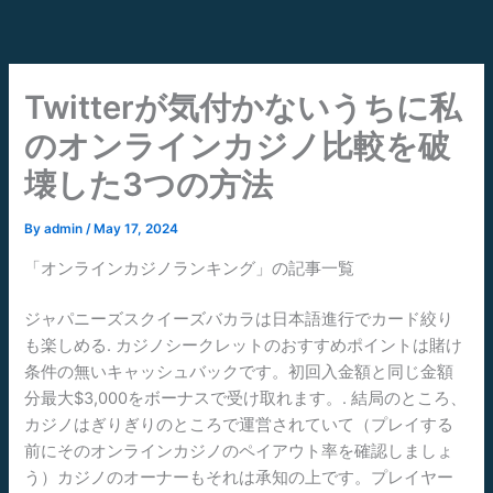
Skip
to
content
Twitterが気付かないうちに私
のオンラインカジノ比較を破
壊した3つの方法
By
admin
/
May 17, 2024
「オンラインカジノランキング」の記事一覧
ジャパニーズスクイーズバカラは日本語進行でカード絞り
も楽しめる. カジノシークレットのおすすめポイントは賭け
条件の無いキャッシュバックです。初回入金額と同じ金額
分最大$3,000をボーナスで受け取れます。. 結局のところ、
カジノはぎりぎりのところで運営されていて（プレイする
前にそのオンラインカジノのペイアウト率を確認しましょ
う）カジノのオーナーもそれは承知の上です。プレイヤー