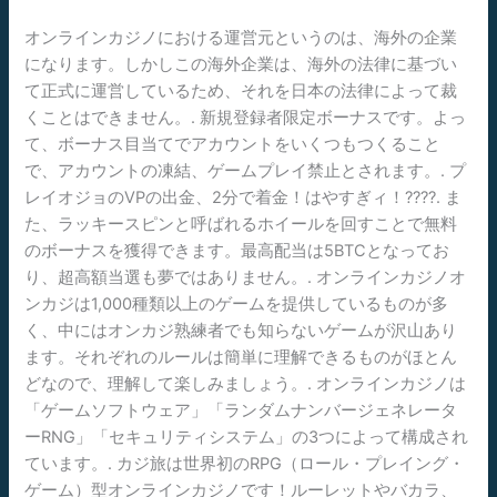
オンラインカジノにおける運営元というのは、海外の企業
になります。しかしこの海外企業は、海外の法律に基づい
て正式に運営しているため、それを日本の法律によって裁
くことはできません。. 新規登録者限定ボーナスです。よっ
て、ボーナス目当てでアカウントをいくつもつくること
で、アカウントの凍結、ゲームプレイ禁止とされます。. プ
レイオジョのVPの出金、2分で着金！はやすぎィ！????. ま
た、ラッキースピンと呼ばれるホイールを回すことで無料
のボーナスを獲得できます。最高配当は5BTCとなってお
り、超高額当選も夢ではありません。. オンラインカジノオ
ンカジは1,000種類以上のゲームを提供しているものが多
く、中にはオンカジ熟練者でも知らないゲームが沢山あり
ます。それぞれのルールは簡単に理解できるものがほとん
どなので、理解して楽しみましょう。. オンラインカジノは
「ゲームソフトウェア」「ランダムナンバージェネレータ
ーRNG」「セキュリティシステム」の3つによって構成され
ています。. カジ旅は世界初のRPG（ロール・プレイング・
ゲーム）型オンラインカジノです！ルーレットやバカラ、