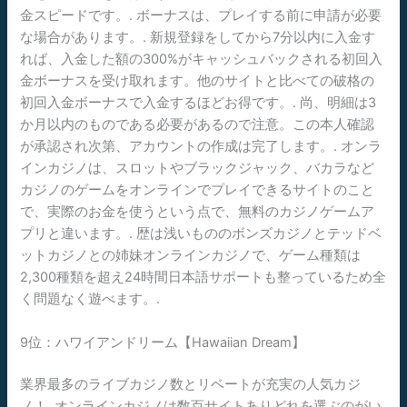
金スピードです。. ボーナスは、プレイする前に申請が必要
な場合があります。. 新規登録をしてから7分以内に入金す
れば、入金した額の300%がキャッシュバックされる初回入
金ボーナスを受け取れます。他のサイトと比べての破格の
初回入金ボーナスで入金するほどお得です。. 尚、明細は3
か月以内のものである必要があるので注意。この本人確認
が承認され次第、アカウントの作成は完了します。. オンラ
インカジノは、スロットやブラックジャック、バカラなど
カジノのゲームをオンラインでプレイできるサイトのこと
で、実際のお金を使うという点で、無料のカジノゲームア
プリと違います。. 歴は浅いもののボンズカジノとテッドベ
ットカジノとの姉妹オンラインカジノで、ゲーム種類は
2,300種類を超え24時間日本語サポートも整っているため全
く問題なく遊べます。.
9位：ハワイアンドリーム【Hawaiian Dream】
業界最多のライブカジノ数とリベートが充実の人気カジ
ノ！. オンラインカジノは数百サイトありどれを選ぶのがい