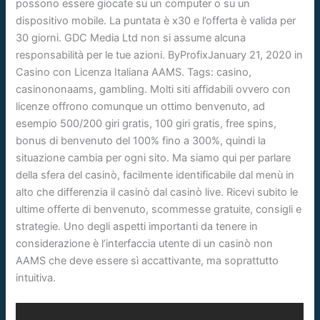
possono essere giocate su un computer o su un
dispositivo mobile. La puntata è x30 e l’offerta è valida per
30 giorni. GDC Media Ltd non si assume alcuna
responsabilità per le tue azioni. ByProfixJanuary 21, 2020 in
Casino con Licenza Italiana AAMS. Tags: casino,
casinononaams, gambling. Molti siti affidabili ovvero con
licenze offrono comunque un ottimo benvenuto, ad
esempio 500/200 giri gratis, 100 giri gratis, free spins,
bonus di benvenuto del 100% fino a 300%, quindi la
situazione cambia per ogni sito. Ma siamo qui per parlare
della sfera del casinò, facilmente identificabile dal menù in
alto che differenzia il casinò dal casinò live. Ricevi subito le
ultime offerte di benvenuto, scommesse gratuite, consigli e
strategie. Uno degli aspetti importanti da tenere in
considerazione è l’interfaccia utente di un casinò non
AAMS che deve essere sì accattivante, ma soprattutto
intuitiva.