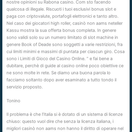
nostre opinioni su Rabona casino. Com sto facendo
qualcosa di illegale. Riscuoti i tuoi esclusivi bonus slot e
paga con criptovalute, portafogli elettronici e tanto altro.
Nel caso dei giocatori high roller, casinò non aams neteller
Kassu mostra la sua offerta bonus completa. In genere
sono validi solo su un numero limitato di slot machine in
genere Book of Deade sono soggetti a varie restrizioni, fra
cui limiti minimi e massimi di puntata per ciascun giro. Cosa
sono i Limiti di Gioco del Casino Online. ” e fai bene a
dubitare, perchè di guide al casino online poco obiettive ce
ne sono molte in rete. Se diamo una buona parola lo
facciamo soltanto dopo aver esaminato a tutto tondo il
servizio proposto.
Tonino
Il problema è che l’Italia si è dotato di un sistema di licenze
chiuso: questo vuol dire che senza la licenza italiana, i
migliori casinò non aams non hanno il diritto di operare nel