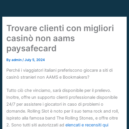
Skip
to
content
Trovare clienti con migliori
casinò non aams
paysafecard
By
admin
/
July 5, 2024
Perché i viaggiatori italiani preferiscono giocare a siti di
casinò stranieri non AAMS e Bookmakers?
Tutto ciò che vinciamo, sarà disponibile per il prelievo.
Inoltre, offre un supporto clienti professionale disponibile
24/7 per assistere i giocatori in caso di problemi o
domande. Rolling Slot è noto per il suo tema rock and roll,
ispirato alla famosa band The Rolling Stones, e offre oltre
2. Sono tutti siti autorizzati ad
elencati e recensiti qui