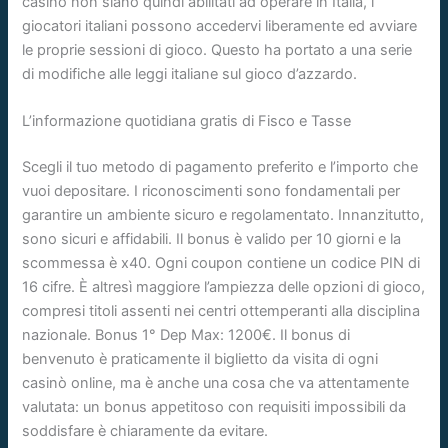
casino non siano quindi abilitati ad operare in Italia, i
giocatori italiani possono accedervi liberamente ed avviare
le proprie sessioni di gioco. Questo ha portato a una serie
di modifiche alle leggi italiane sul gioco d’azzardo.
L’informazione quotidiana gratis di Fisco e Tasse
Scegli il tuo metodo di pagamento preferito e l’importo che
vuoi depositare. I riconoscimenti sono fondamentali per
garantire un ambiente sicuro e regolamentato. Innanzitutto,
sono sicuri e affidabili. Il bonus è valido per 10 giorni e la
scommessa è x40. Ogni coupon contiene un codice PIN di
16 cifre. È altresì maggiore l’ampiezza delle opzioni di gioco,
compresi titoli assenti nei centri ottemperanti alla disciplina
nazionale. Bonus 1° Dep Max: 1200€. Il bonus di
benvenuto è praticamente il biglietto da visita di ogni
casinò online, ma è anche una cosa che va attentamente
valutata: un bonus appetitoso con requisiti impossibili da
soddisfare è chiaramente da evitare.