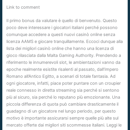
Link to comment
Il primo bonus da valutare è quello di benvenuto. Questo
poco deve interessare i giocatori italiani perché possono
comunque accedere a questi nuovi casinò online senza
licenza AAMS e giocare tranquillamente. Eccoci dunque alla
lista dei migliori casinò online che hanno una licenza di
gioco rilasciata dalla Malta Gaming Authority. Prendendo a
riferimento le innumerevoli slot, le ambientazioni vanno da
epoche realmente esistite risalenti al passato, dall’Impero
Romano all’Antico Egitto, a scenari di totale fantasia. Ad
ogni giocatore, infatti, piace poter puntare con un croupier
reale connesso in diretta streaming sia perché si sentono
più al sicuro, sia perché lo reputano più emozionante. Una
piccola differenza di quota può cambiare drasticamente il
guadagno di un giocatore nel lungo periodo, per questo
motivo è importante assicurarsi sempre quelle più alte sul
mercato offerte dai migliori siti scommesse italiani. Leggi le