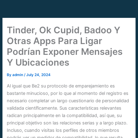
Skip
to
content
Tinder, Ok Cupid, Badoo Y
Otras Apps Para Ligar
Podrían Exponer Mensajes
Y Ubicaciones
By
admin
/
July 24, 2024
Al igual que Be2 su protocolo de emparejamiento es
bastante minucioso, por lo que al momento del registro es
necesario completar un largo cuestionario de personalidad
validada científicamente. Sus características relevantes
radican principalmente en la compatibilidad, así que, su
principal objetivo son las relaciones serias y a largo plazo.
Incluso, cuando visitas los perfiles de otros miembros
podrás ver un medidor de compatibilidad, lo que resulta