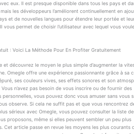
avec eux. Il est presque disponible dans tous les pays et d
, mais les développeurs l’améliorent continuellement en ajou
ys et de nouvelles langues pour étendre leur portée et leu
. Il vous permet de choisir l’utilisateur avec lequel vous voul
tuit : Voici La Méthode Pour En Profiter Gratuitement
te et découvrez le moyen le plus simple d’augmenter la vite
gne. Omegle offre une expérience passionnante grâce à sa co
épuré, ses couleurs vives, ses effets sonores et son atmos
 Vous n’avez pas besoin de vous inscrire ou de fournir des
s personnelles, vous pouvez donc vous amuser sans vous s
ous observe. Si cela ne suffit pas et que vous rencontrez d
lus sérieux avec Omegle, vous pouvez consulter la liste de
us proposons, même si elles peuvent sembler un peu plus
. Cet article passe en revue les moyens les plus courants 