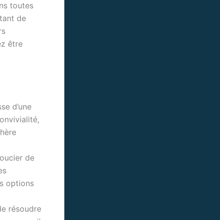
ans toutes
tant de
rs
ez être
sse d’une
nvivialité,
phère
oucier de
es
s options
de résoudre