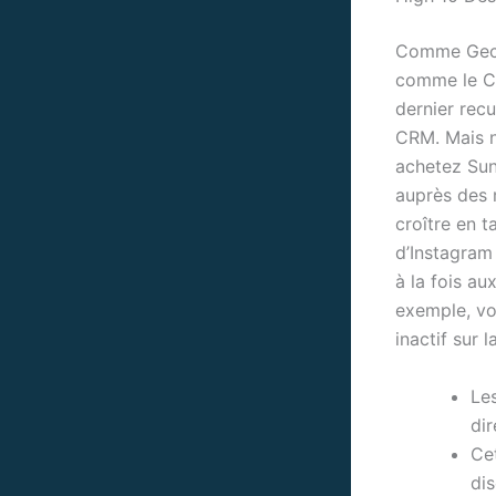
Comme Gecko
comme le CS
dernier rec
CRM. Mais n
achetez Sun
auprès des 
croître en t
d’Instagram
à la fois au
exemple, vo
inactif sur 
Le
dir
Ce
di