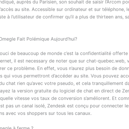
diqué, auprès du Parisien, son souhait de saisir l’Arcom po
l’accès au site. Accessible sur ordinateur et sur téléphone, l
e à l’utilisateur de confirmer qu’il a plus de thirteen ans, s
Omegle Fait Polémique Aujourd’hui?
uci de beaucoup de monde c’est la confidentialité offerte 
ernet, il est necessary de noter que sur chat-quebec.web, v
rer ce problème. En effet, vous n’aurez plus besoin de donn
 qui vous permettront d’accéder au site. Vous pouvez acc
é du chat rien qu’avec votre pseudo, et cela tranquillement d
sayez la version gratuite du logiciel de chat en direct de Z
 quelle vitesse vos taux de conversion s’améliorent. Et com
est pas un canal isolé, Zendesk est conçu pour connecter le
ns avec vos shoppers sur tous les canaux.
megle à ferme ?