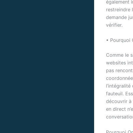
également in
restreindre 
demande just
vérifier.
• Pourquoi 
Comme le so
websites int
pas rencont
coordonnées
l’intégralit
fauteuil. Es
découvrir à
en direct n’
conversatio
Pourquoi O