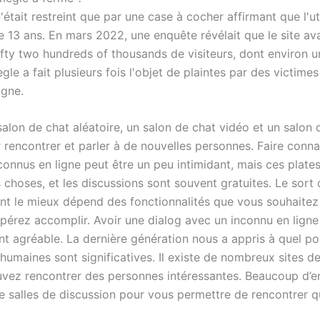
était restreint que par une case à cocher affirmant que l'uti
e 13 ans. En mars 2022, une enquête révélait que le site ava
ifty two hundreds of thousands de visiteurs, dont environ u
le a fait plusieurs fois l'objet de plaintes par des victime
igne.
 salon de chat aléatoire, un salon de chat vidéo et un salon 
r rencontrer et parler à de nouvelles personnes. Faire conn
connus en ligne peut être un peu intimidant, mais ces plate
es choses, et les discussions sont souvent gratuites. Le sort 
nt le mieux dépend des fonctionnalités que vous souhaitez
pérez accomplir. Avoir une dialog avec un inconnu en ligne
 agréable. La dernière génération nous a appris à quel poi
humaines sont significatives. Il existe de nombreux sites d
vez rencontrer des personnes intéressantes. Beaucoup d’e
e salles de discussion pour vous permettre de rencontrer q