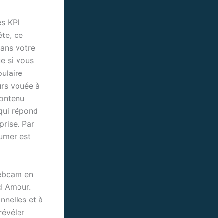
s KPI
ête, ce
dans votre
e si vous
ulaire
urs vouée à
contenu
 qui répond
prise. Par
sumer est
webcam en
nd Amour.
nnelles et à
révéler