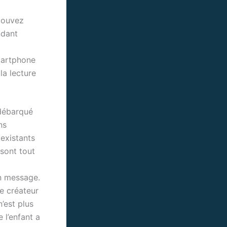
 pouvez
ndant
smartphone
la lecture
 débarqué
ns
 existants
 sont tout
n message.
le créateur
’est plus
 l’enfant a