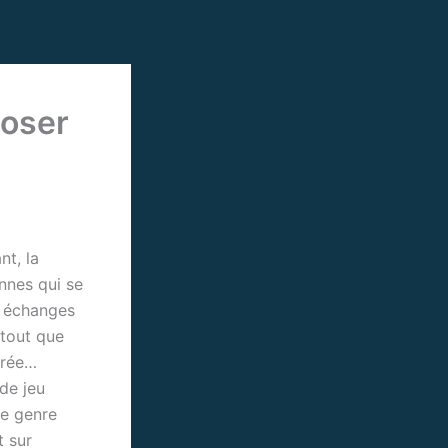
loser
nt, la
nnes qui se
s échanges
rtout que
érée…
 de jeu
ce genre
t sur