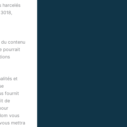
ts harcelés
 3018,
r du contenu
 pourrait
tions
lités et
se
s fournit
it de
pour
ndom vous
t vous mettra