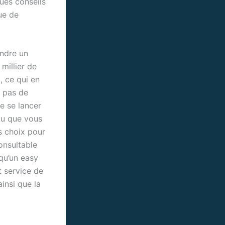
ues conseils
ue de
indre un
millier de
, ce qui en
a pas de
e se lancer
ou que vous
s choix pour
consultable
 qu’un easy
t service de
insi que la