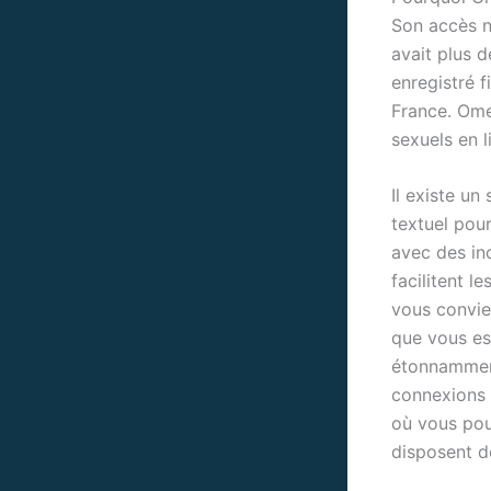
Son accès n'
avait plus d
enregistré f
France. Omeg
sexuels en l
Il existe un
textuel pou
avec des in
facilitent l
vous convie
que vous es
étonnamment
connexions 
où vous pou
disposent d