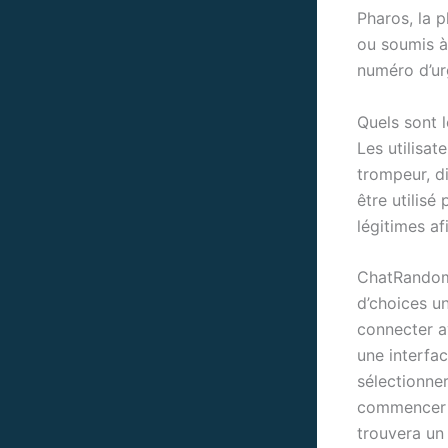
Pharos, la p
ou soumis à
numéro d’ur
Quels sont 
Les utilisa
trompeur, d
être utilisé
légitimes af
ChatRandom 
d’choices u
connecter av
une interfac
sélectionne
commencer 
trouvera un 