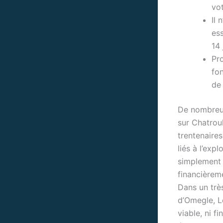
vot
Il
es
14 
Pro
fo
de 
De nombreus
sur Chatrou
trentenaire
liés à l’exp
simplement t
financièrem
Dans un très
d’Omegle, L
viable, ni f