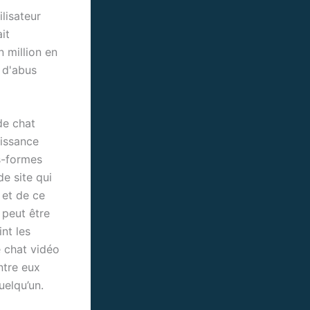
lisateur
it
n million en
s d'abus
de chat
aissance
s-formes
de site qui
 et de ce
 peut être
nt les
e chat vidéo
ntre eux
uelqu’un.