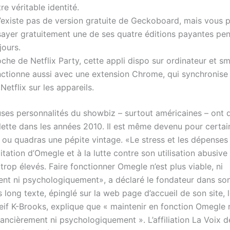
re véritable identité.
 n’existe pas de version gratuite de Geckoboard, mais vous
sayer gratuitement une de ses quatre éditions payantes pe
jours.
che de Netflix Party, cette appli dispo sur ordinateur et 
nctionne aussi avec une extension Chrome, qui synchronise 
Netflix sur les appareils.
es personnalités du showbiz – surtout américaines – ont
lette dans les années 2010. Il est même devenu pour certai
s ou quadras une pépite vintage. «Le stress et les dépenses
loitation d’Omegle et à la lutte contre son utilisation abusive
rop élevés. Faire fonctionner Omegle n’est plus viable, ni
ent ni psychologiquement», a déclaré le fondateur dans so
 long texte, épinglé sur la web page d’accueil de son site, 
eif K-Brooks, explique que « maintenir en fonction Omegle n
inancièrement ni psychologiquement ». L’affiliation La Voix de