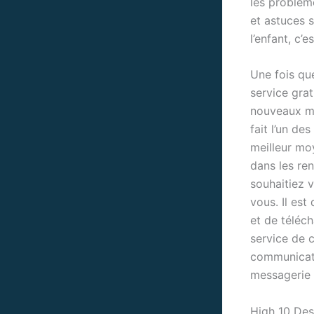
les problèm
et astuces 
l’enfant, c’
Une fois qu
service grat
nouveaux me
fait l’un de
meilleur mo
dans les re
souhaitiez v
vous. Il est
et de téléc
service de 
communicati
messagerie 
High 10 Des