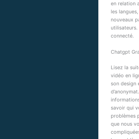
en relation 
les langues
nouveaux pa
utilisateurs
connecté.
Chatgpt Gra
Lisez la sui
vidéo en li
son design 
d’anonymat.
information
savoir qui v
problèmes p
que nous vo
compliquées