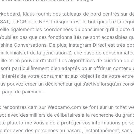
board, Klaus fournit des tableaux de bord centrés sur de
AT, le FCR et le NPS. Lorsque c’est le bot qui gère la requ
ueille également les coordonnées du consumer qu’il ajoute 
’oubliez pas que ces fonctionnalités ne sont accessibles qu
shine Conversations. De plus, Instagram Direct est très pop
millennials et de la génération Z, une base de consommate
aille et en pouvoir d’achat. Les algorithmes de curation de 
 sont particulièrement bien adaptés pour offrir un contenu
x intérêts de votre consumer et aux objectifs de votre entre
us pouvez créer un déclencheur qui s’active lorsqu’un con
la page de paiement.
s rencontres cam sur Webcamo.com se font sur un tchat 
ect avec des milliers de célibataires à la recherche du gra
tte plateforme vous aide à protéger vos informations perso
scuter avec des personnes au hasard, instantanément, sans 