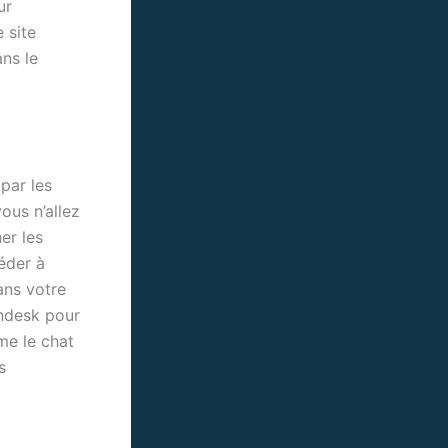
ur
e site
ans le
par les
ous n’allez
er les
éder à
ans votre
endesk pour
me le chat
s