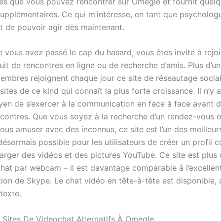
es que vous pouvez rencontrer sur Omegle et fournit quelq
supplémentaires. Ce qui m’intéresse, en tant que psycholog
est de pouvoir agir dès maintenant.
e vous avez passé le cap du hasard, vous êtes invité à rejo
uit de rencontres en ligne ou de recherche d’amis. Plus d’un 
mbres rejoignent chaque jour ce site de réseautage social
s sites de ce kind qui connaît la plus forte croissance. Il n’y 
yen de s’exercer à la communication en face à face avant d
ncontres. Que vous soyez à la recherche d’un rendez-vous 
ous amuser avec des inconnus, ce site est l’un des meilleur
 désormais possible pour les utilisateurs de créer un profil 
harger des vidéos et des pictures YouTube. Ce site est plus
chat par webcam – il est davantage comparable à l’excellen
on de Skype. Le chat vidéo en tête-à-tête est disponible, a
texte.
 Sites De Videochat Alternatifs À Omegle