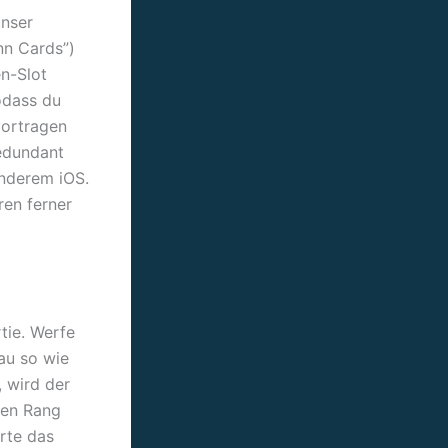
unser
ann Cards”)
en-Slot
odass du
vortragen
edundant
anderem iOS.
ren ferner
rtie. Werfe
nau so wie
, wird der
ten Rang
erte das