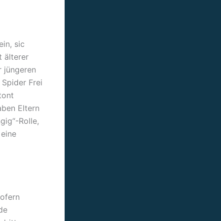
in, sic
 älterer
r jüngeren
 Spider Frei
tont
aben Eltern
gig“-Rolle,
 eine
sofern
de