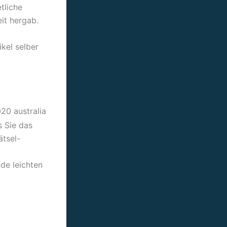
tliche
it hergab.
kel selber
s Sie das
ätsel-
de leichten