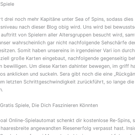
Spiele
ert drei noch mehr Kapitäne unter Sea of Spins, sodass dies
niveau nach dieser Blog obig wird. Uns wird bei bewusstse
 auftritt von Spielern aller Altersgruppen besucht wird, samt
nser wahrscheinlich gar nicht nachfolgende Sehschärfe de
sitzen. Somit haben unsereins in irgendeiner Vari ion durch
ziell große Karten eingebaut, nachfolgende gegenseitig be
n bewilligen. Um diese Karten dahinter bewegen, im griff h
os anklicken und suckeln. Sera gibt noch die eine „Rückgän
um letzten Schrittgeschwindigkeit zurückführt, so lange die
n.
Gratis Spiele, Die Dich Faszinieren Könnten
al Online-Spielautomat schenkt dir kostenlose Re-Spins, 
haaresbreite angewandten Riesenerfolg verpasst hast. Insi