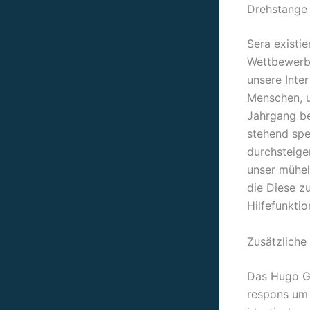
Drehstange 
Sera existi
Wettbewerbs
unsere Inter
Menschen, u
Jahrgang be
stehend spe
durchsteige
unser mühel
die Diese z
Hilfefunktio
Zusätzliche 
Das Hugo Go
respons um 