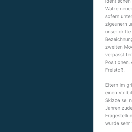
identischen
Walze neuerl
sofern unte
zigeunern u
unser dritte
Bezeichnung 
zweiten Mög
verpasst te
Positionen, 
Freistoß.
Eltern im gr
einen Vollb
Skizze sei 
Jahren zude
Fragestellu
wurde sehr 