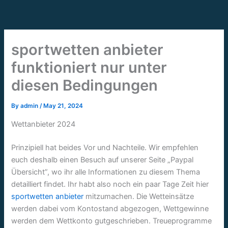
Skip
to
content
sportwetten anbieter
funktioniert nur unter
diesen Bedingungen
By
admin
/
May 21, 2024
Wettanbieter 2024
Prinzipiell hat beides Vor und Nachteile. Wir empfehlen
euch deshalb einen Besuch auf unserer Seite „Paypal
Übersicht”, wo ihr alle Informationen zu diesem Thema
detailliert findet. Ihr habt also noch ein paar Tage Zeit hier
sportwetten anbieter
mitzumachen. Die Wetteinsätze
werden dabei vom Kontostand abgezogen, Wettgewinne
werden dem Wettkonto gutgeschrieben. Treueprogramme