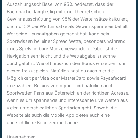
Auszahlungsschlüssel von 95% bedeutet, dass der
Buchmacher langfristig mit einer theoretischen
Gewinnausschüttung von 95% der Wetteinsätze kalkuliert,
und nur 5% der Wettumsätze als Gewinnspanne einbehält.
Wer seine Hausaufgaben gemacht hat, kann sein
Sportwissen bei einer Spread Wette, besonders während
eines Spiels, in bare Münze verwandeln. Dabei ist die
Navigation sehr leicht und die Wettabgabe ist schnell
durchgeführt. Wie oft muss ich den Bonus einsetzen, um
diesen freizuspielen. Natürlich hast du auch hier die
Möglichkeit per Visa oder MasterCard sowie Paysafecard
einzuzahlen. Bei uns von mybet sind natürlich auch
Sportwetten Fans aus Österreich an der richtigen Adresse,
wenn es um spannende und interessante Live Wetten aus
vielen unterschiedlichen Sportarten geht. Sowohl die
Website als auch die Mobile App bieten euch eine
übersichtliche Benutzeroberfläche.
Unternehmen