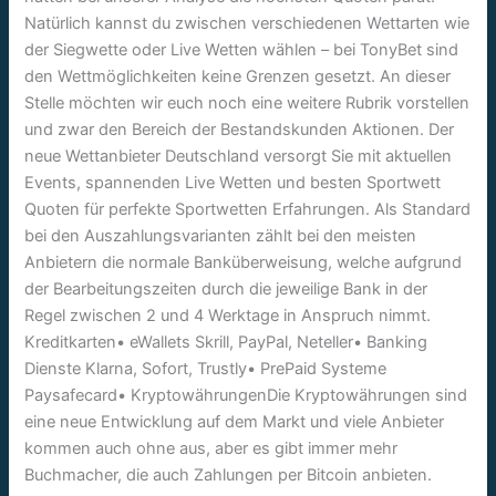
Natürlich kannst du zwischen verschiedenen Wettarten wie
der Siegwette oder Live Wetten wählen – bei TonyBet sind
den Wettmöglichkeiten keine Grenzen gesetzt. An dieser
Stelle möchten wir euch noch eine weitere Rubrik vorstellen
und zwar den Bereich der Bestandskunden Aktionen. Der
neue Wettanbieter Deutschland versorgt Sie mit aktuellen
Events, spannenden Live Wetten und besten Sportwett
Quoten für perfekte Sportwetten Erfahrungen. Als Standard
bei den Auszahlungsvarianten zählt bei den meisten
Anbietern die normale Banküberweisung, welche aufgrund
der Bearbeitungszeiten durch die jeweilige Bank in der
Regel zwischen 2 und 4 Werktage in Anspruch nimmt.
Kreditkarten• eWallets Skrill, PayPal, Neteller• Banking
Dienste Klarna, Sofort, Trustly• PrePaid Systeme
Paysafecard• KryptowährungenDie Kryptowährungen sind
eine neue Entwicklung auf dem Markt und viele Anbieter
kommen auch ohne aus, aber es gibt immer mehr
Buchmacher, die auch Zahlungen per Bitcoin anbieten.