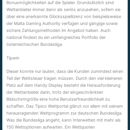
Bonusmöglichkeiten auf die Spieler. Grundsätzlich sind
Wettanbieter immer dann als seriös anzusehen, sofern sie
über eine anerkannte Glücksspiellizenz von beispielsweise
der Malta Gaming Authority verfügen und gängige sowie
sichere Zahlungsmethoden im Angebot haben. Auch
national findest du ein umfangreiches Portfolio der
österreichischen Bundesliga.
Tipwin
Dieser konnte nur lauten, dass die Kunden zumindest einen
Teil der Wettsteuer tragen müssen. Durch den viel kleineren
Platz auf dem Handy Display besteht die Herausforderung
der Wettanbieter darin, trotz der eingeschränkten
Bildschirmgröße eine hohe Benutzerfreundlichkeit zu
schaffen. Das Tipico Wettportal glänzt vor allem mit seinem
herausragenden Wettprogramm zur deutschen Bundesliga.
Was die Bundesliga angeht, kann Interwetten mit mehr als
150 Wettoptionen aufwarten. Ein Wettquoten