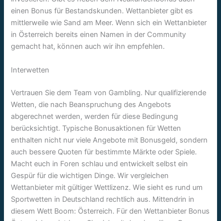
einen Bonus für Bestandskunden. Wettanbieter gibt es
mittlerweile wie Sand am Meer. Wenn sich ein Wettanbieter
in Österreich bereits einen Namen in der Community
gemacht hat, können auch wir ihn empfehlen.
Interwetten
Vertrauen Sie dem Team von Gambling. Nur qualifizierende
Wetten, die nach Beanspruchung des Angebots
abgerechnet werden, werden für diese Bedingung
berücksichtigt. Typische Bonusaktionen für Wetten
enthalten nicht nur viele Angebote mit Bonusgeld, sondern
auch bessere Quoten für bestimmte Märkte oder Spiele.
Macht euch in Foren schlau und entwickelt selbst ein
Gespür für die wichtigen Dinge. Wir vergleichen
Wettanbieter mit gültiger Wettlizenz. Wie sieht es rund um
Sportwetten in Deutschland rechtlich aus. Mittendrin in
diesem Wett Boom: Österreich. Für den Wettanbieter Bonus