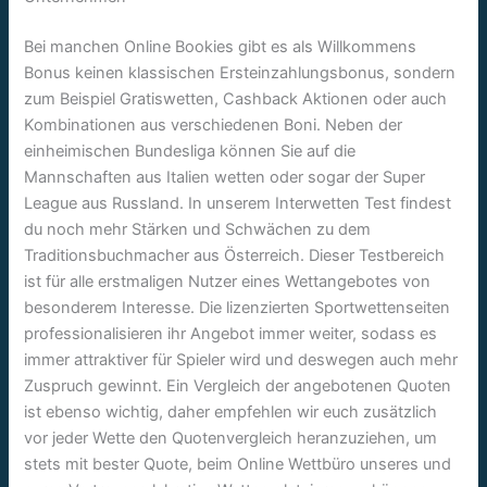
Bei manchen Online Bookies gibt es als Willkommens
Bonus keinen klassischen Ersteinzahlungsbonus, sondern
zum Beispiel Gratiswetten, Cashback Aktionen oder auch
Kombinationen aus verschiedenen Boni. Neben der
einheimischen Bundesliga können Sie auf die
Mannschaften aus Italien wetten oder sogar der Super
League aus Russland. In unserem Interwetten Test findest
du noch mehr Stärken und Schwächen zu dem
Traditionsbuchmacher aus Österreich. Dieser Testbereich
ist für alle erstmaligen Nutzer eines Wettangebotes von
besonderem Interesse. Die lizenzierten Sportwettenseiten
professionalisieren ihr Angebot immer weiter, sodass es
immer attraktiver für Spieler wird und deswegen auch mehr
Zuspruch gewinnt. Ein Vergleich der angebotenen Quoten
ist ebenso wichtig, daher empfehlen wir euch zusätzlich
vor jeder Wette den Quotenvergleich heranzuziehen, um
stets mit bester Quote, beim Online Wettbüro unseres und