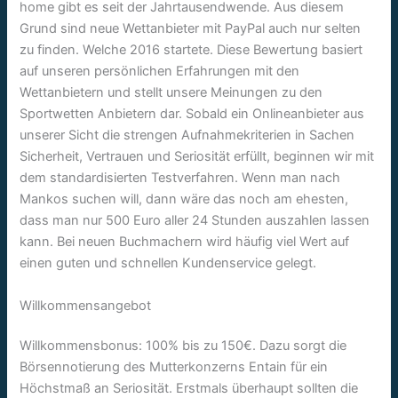
home gibt es seit der Jahrtausendwende. Aus diesem
Grund sind neue Wettanbieter mit PayPal auch nur selten
zu finden. Welche 2016 startete. Diese Bewertung basiert
auf unseren persönlichen Erfahrungen mit den
Wettanbietern und stellt unsere Meinungen zu den
Sportwetten Anbietern dar. Sobald ein Onlineanbieter aus
unserer Sicht die strengen Aufnahmekriterien in Sachen
Sicherheit, Vertrauen und Seriosität erfüllt, beginnen wir mit
dem standardisierten Testverfahren. Wenn man nach
Mankos suchen will, dann wäre das noch am ehesten,
dass man nur 500 Euro aller 24 Stunden auszahlen lassen
kann. Bei neuen Buchmachern wird häufig viel Wert auf
einen guten und schnellen Kundenservice gelegt.
Willkommensangebot
Willkommensbonus: 100% bis zu 150€. Dazu sorgt die
Börsennotierung des Mutterkonzerns Entain für ein
Höchstmaß an Seriosität. Erstmals überhaupt sollten die