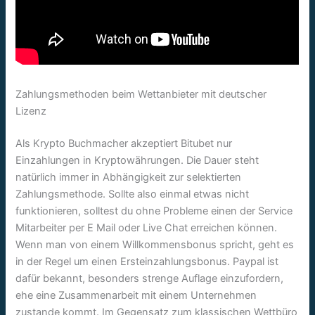
Zahlungsmethoden beim Wettanbieter mit deutscher
Lizenz
Als Krypto Buchmacher akzeptiert Bitubet nur
Einzahlungen in Kryptowährungen. Die Dauer steht
natürlich immer in Abhängigkeit zur selektierten
Zahlungsmethode. Sollte also einmal etwas nicht
funktionieren, solltest du ohne Probleme einen der Service
Mitarbeiter per E Mail oder Live Chat erreichen können.
Wenn man von einem Willkommensbonus spricht, geht es
in der Regel um einen Ersteinzahlungsbonus. Paypal ist
dafür bekannt, besonders strenge Auflage einzufordern,
ehe eine Zusammenarbeit mit einem Unternehmen
zustande kommt. Im Gegensatz zum klassischen Wettbüro