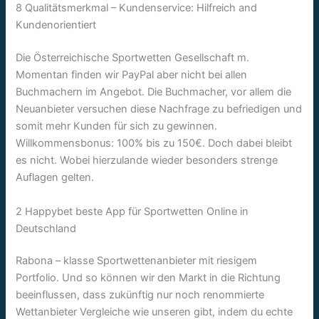
8 Qualitätsmerkmal – Kundenservice: Hilfreich and
Kundenorientiert
Die Österreichische Sportwetten Gesellschaft m.
Momentan finden wir PayPal aber nicht bei allen
Buchmachern im Angebot. Die Buchmacher, vor allem die
Neuanbieter versuchen diese Nachfrage zu befriedigen und
somit mehr Kunden für sich zu gewinnen.
Willkommensbonus: 100% bis zu 150€. Doch dabei bleibt
es nicht. Wobei hierzulande wieder besonders strenge
Auflagen gelten.
2 Happybet beste App für Sportwetten Online in
Deutschland
Rabona – klasse Sportwettenanbieter mit riesigem
Portfolio. Und so können wir den Markt in die Richtung
beeinflussen, dass zukünftig nur noch renommierte
Wettanbieter Vergleiche wie unseren gibt, indem du echte