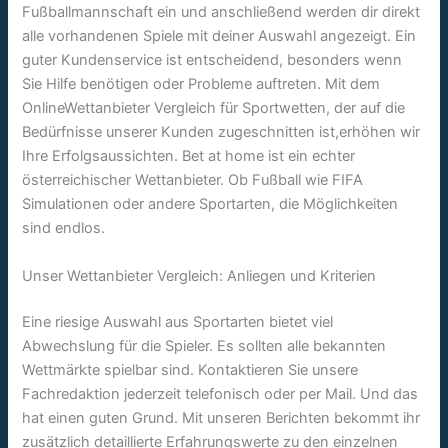
Fußballmannschaft ein und anschließend werden dir direkt
alle vorhandenen Spiele mit deiner Auswahl angezeigt. Ein
guter Kundenservice ist entscheidend, besonders wenn
Sie Hilfe benötigen oder Probleme auftreten. Mit dem
OnlineWettanbieter Vergleich für Sportwetten, der auf die
Bedürfnisse unserer Kunden zugeschnitten ist,erhöhen wir
Ihre Erfolgsaussichten. Bet at home ist ein echter
österreichischer Wettanbieter. Ob Fußball wie FIFA
Simulationen oder andere Sportarten, die Möglichkeiten
sind endlos.
Unser Wettanbieter Vergleich: Anliegen und Kriterien
Eine riesige Auswahl aus Sportarten bietet viel
Abwechslung für die Spieler. Es sollten alle bekannten
Wettmärkte spielbar sind. Kontaktieren Sie unsere
Fachredaktion jederzeit telefonisch oder per Mail. Und das
hat einen guten Grund. Mit unseren Berichten bekommt ihr
zusätzlich detaillierte Erfahrungswerte zu den einzelnen