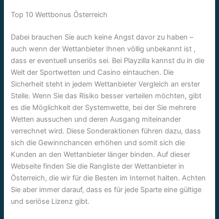
Top 10 Wettbonus Österreich
Dabei brauchen Sie auch keine Angst davor zu haben –
auch wenn der Wettanbieter Ihnen völlig unbekannt ist ,
dass er eventuell unseriös sei. Bei Playzilla kannst du in die
Welt der Sportwetten und Casino eintauchen. Die
Sicherheit steht in jedem Wettanbieter Vergleich an erster
Stelle. Wenn Sie das Risiko besser verteilen möchten, gibt
es die Möglichkeit der Systemwette, bei der Sie mehrere
Wetten aussuchen und deren Ausgang miteinander
verrechnet wird. Diese Sonderaktionen führen dazu, dass
sich die Gewinnchancen erhöhen und somit sich die
Kunden an den Wettanbieter länger binden. Auf dieser
Webseite finden Sie die Rangliste der Wettanbieter in
Österreich, die wir für die Besten im Internet halten. Achten
Sie aber immer darauf, dass es für jede Sparte eine gültige
und seriöse Lizenz gibt.