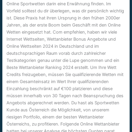
Online Sportwetten darin eine Erwähnung finden. Im
Vorfeld solltest du dir überlegen, was dir persönlich wichtig
ist. Diese Praxis hat ihren Ursprung in den frühen 2000er
Jahren, als der erste Boom beim Geschäft mit den Online
Wetten eingesetzt hat. Com empfehlen, haben wir viele
Internet Wettseiten, Wettanbieter Bonus Angebote und
Online Wettseiten 2024 in Deutschland und im
deutschsprachigen Raum vorab durch zahlreicher
Testkategorien genau unter die Lupe genommen und ein
Beste Wettanbieter Ranking 2024 erstellt. Um Ihre Wett
Credits freizugeben, müssen Sie qualifizierende Wetten mit
einem Gesamteinsatz im Wert Ihrer qualifizierenden
Einzahlung beschränkt auf €100 platzieren und diese
müssen innerhalb von 30 Tagen nach Beanspruchung des
Angebots abgerechnet werden. Du hast als Sportwetten
Kunde aus Österreich die Möglichkeit, von unserem
riesigen Portfolio, einem der besten Wettanbieter
Österreichs, zu profitieren. Folgende Online Wettanbieter
hatten bei unserer Analyse die höchsten Quoten parat.