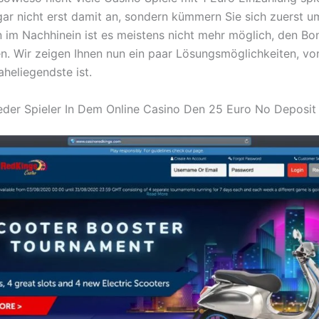
gar nicht erst damit an, sondern kümmern Sie sich zuerst u
 im Nachhinein ist es meistens nicht mehr möglich, den Bo
n. Wir zeigen Ihnen nun ein paar Lösungsmöglichkeiten, vo
aheliegendste ist.
er Spieler In Dem Online Casino Den 25 Euro No Deposit