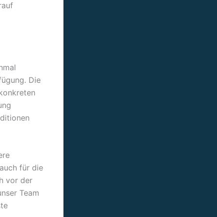
rauf
chmal
rfügung. Die
konkreten
ung
ditionen
ere
auch für die
h vor der
 unser Team
ste