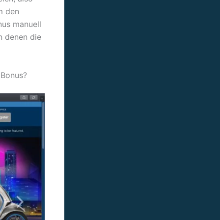
m den
nus manuell
n denen die
 Bonus?