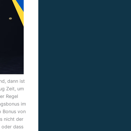
d, dann ist
ug Zeit, um
der Regel
ungsbonus im
no Bonus von
 nicht der
s oder dass