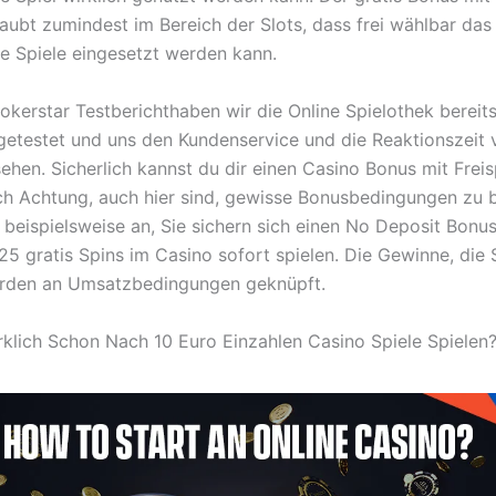
aubt zumindest im Bereich der Slots, dass frei wählbar das
e Spiele eingesetzt werden kann.
okerstar Testberichthaben wir die Online Spielothek bereit
getestet und uns den Kundenservice und die Reaktionszeit
ehen. Sicherlich kannst du dir einen Casino Bonus mit Freis
ch Achtung, auch hier sind, gewisse Bonusbedingungen zu 
beispielsweise an, Sie sichern sich einen No Deposit Bonu
25 gratis Spins im Casino sofort spielen. Die Gewinne, die 
erden an Umsatzbedingungen geknüpft.
rklich Schon Nach 10 Euro Einzahlen Casino Spiele Spielen