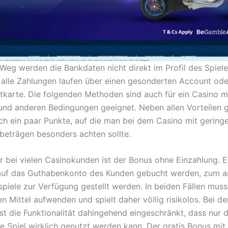
Weg werden die Bankdaten nicht direkt im Profil des Spiele
alle Zahlungen laufen über einen gesonderten Account ode
itkarte. Die folgenden Methoden sind auch für ein Casino m
und anderen Bedingungen geeignet. Neben allen Vorteilen g
uch ein paar Punkte, auf die man bei dem Casino mit gering
beträgen besonders achten sollte.
r bei vielen Casinokunden ist der Bonus ohne Einzahlung. 
auf das Guthabenkonto des Kunden gebucht werden, zum a
spiele zur Verfügung gestellt werden. In beiden Fällen muss
n Mittel aufwenden und spielt daher völlig risikolos. Bei de
ist die Funktionalität dahingehend eingeschränkt, dass nur 
 Spiel wirklich genutzt werden kann. Der gratis Bonus mit