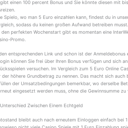
 gibt einen 100 percent Bonus und Sie könnte diesen mit bi
reizen.
ne Spielo, wo man 5 Euro einzahlen kann, findest du in uns
rgleich, sodass du keinen großen Aufwand betreiben musst
r den perfekten Wochenstart gibt es momentan eine InterW
sino-Promo.
 den entsprechenden Link und schon ist der Anmeldebonus er
gin können Sie frei über Ihren Bonus verfügen und sich an
lücksspielen versuchen. Im Vergleich zum 5 Euro Online Ca
ar der höhere Grundbetrag zu nennen. Das macht sich auch
füllen der Umsatzbedingungen bemerkbar, wo derselbe Bet
erneut eingesetzt werden muss, ohne die Gewinnsumme zu v
 Unterschied Zwischen Einem Echtgeld
ntostand bleibt auch nach erneutem Einloggen einfach bei 1
owieso nicht viele Casino Spiele mit 1 Euro Einzahlung spie