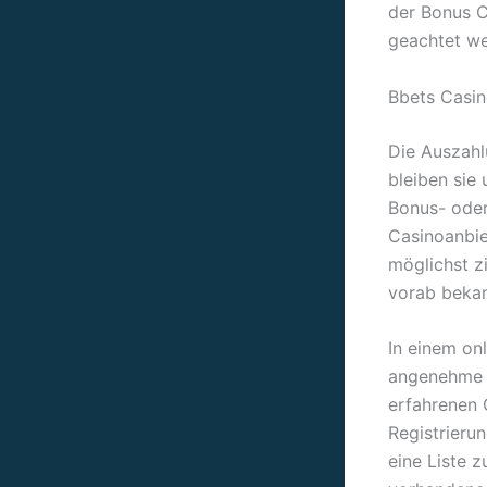
der Bonus C
geachtet we
Bbets Casin
Die Auszahl
bleiben sie
Bonus- oder
Casinoanbie
möglichst z
vorab bekan
In einem on
angenehme B
erfahrenen G
Registrieru
eine Liste z