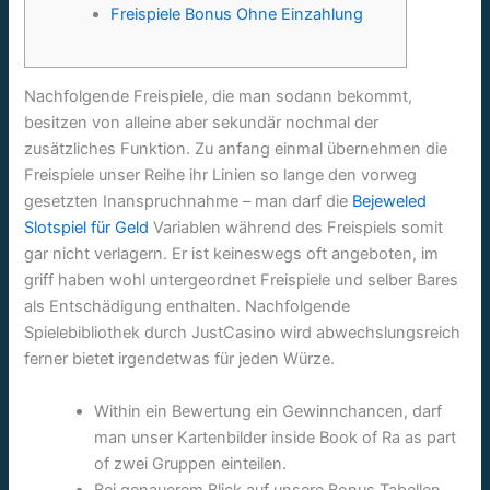
Freispiele Bonus Ohne Einzahlung
Nachfolgende Freispiele, die man sodann bekommt,
besitzen von alleine aber sekundär nochmal der
zusätzliches Funktion. Zu anfang einmal übernehmen die
Freispiele unser Reihe ihr Linien so lange den vorweg
gesetzten Inanspruchnahme – man darf die
Bejeweled
Slotspiel für Geld
Variablen während des Freispiels somit
gar nicht verlagern.
Er ist keineswegs oft angeboten, im
griff haben wohl untergeordnet Freispiele und selber Bares
als Entschädigung enthalten. Nachfolgende
Spielebibliothek durch JustCasino wird abwechslungsreich
ferner bietet irgendetwas für jeden Würze.
Within ein Bewertung ein Gewinnchancen, darf
man unser Kartenbilder inside Book of Ra as part
of zwei Gruppen einteilen.
Bei genauerem Blick auf unsere Bonus Tabellen