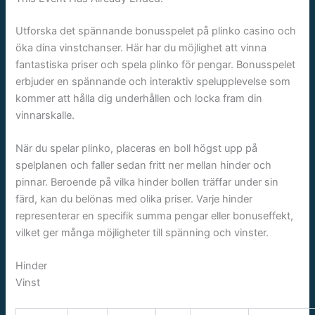
Utforska det spännande bonusspelet på plinko casino och
öka dina vinstchanser. Här har du möjlighet att vinna
fantastiska priser och spela plinko för pengar. Bonusspelet
erbjuder en spännande och interaktiv spelupplevelse som
kommer att hålla dig underhållen och locka fram din
vinnarskalle.
När du spelar plinko, placeras en boll högst upp på
spelplanen och faller sedan fritt ner mellan hinder och
pinnar. Beroende på vilka hinder bollen träffar under sin
färd, kan du belönas med olika priser. Varje hinder
representerar en specifik summa pengar eller bonuseffekt,
vilket ger många möjligheter till spänning och vinster.
Hinder
Vinst