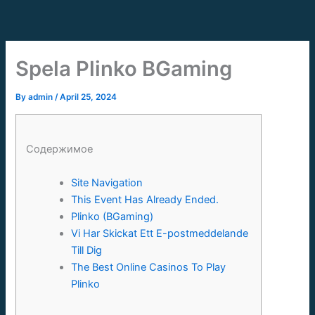
Skip
to
content
Spela Plinko BGaming
By
admin
/
April 25, 2024
Содержимое
Site Navigation
This Event Has Already Ended.
Plinko (BGaming)
Vi Har Skickat Ett E-postmeddelande
Till Dig
The Best Online Casinos To Play
Plinko​