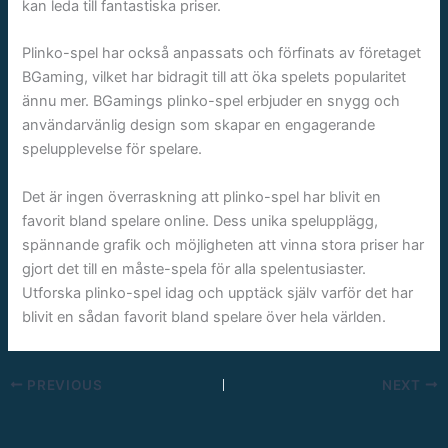
kan leda till fantastiska priser.
Plinko-spel har också anpassats och förfinats av företaget
BGaming, vilket har bidragit till att öka spelets popularitet
ännu mer. BGamings plinko-spel erbjuder en snygg och
användarvänlig design som skapar en engagerande
spelupplevelse för spelare.
Det är ingen överraskning att plinko-spel har blivit en
favorit bland spelare online. Dess unika spelupplägg,
spännande grafik och möjligheten att vinna stora priser har
gjort det till en måste-spela för alla spelentusiaster.
Utforska plinko-spel idag och upptäck själv varför det har
blivit en sådan favorit bland spelare över hela världen.
PREVIOUS
NEXT