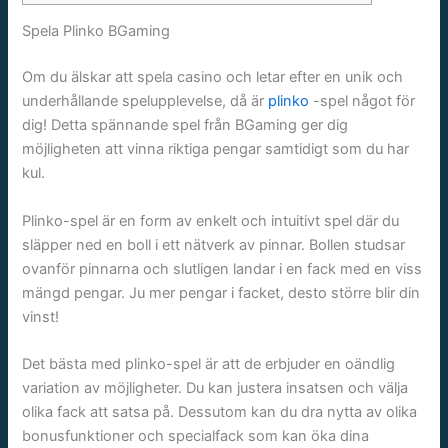
Spela Plinko BGaming
Om du älskar att spela casino och letar efter en unik och
underhållande spelupplevelse, då är
plinko
-spel något för
dig! Detta spännande spel från BGaming ger dig
möjligheten att vinna riktiga pengar samtidigt som du har
kul.
Plinko-spel är en form av enkelt och intuitivt spel där du
släpper ned en boll i ett nätverk av pinnar. Bollen studsar
ovanför pinnarna och slutligen landar i en fack med en viss
mängd pengar. Ju mer pengar i facket, desto större blir din
vinst!
Det bästa med plinko-spel är att de erbjuder en oändlig
variation av möjligheter. Du kan justera insatsen och välja
olika fack att satsa på. Dessutom kan du dra nytta av olika
bonusfunktioner och specialfack som kan öka dina