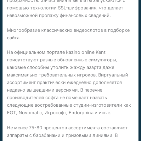
прозрачность. Зачисления и выплаты запускаются с
помощью технологии SSL-шифрования, что делает
невозможной пропажу финансовых сведений.
Многообразие классических видеослотов в подборке
сайта
На официальном портале kazino online Kent
присутствуют разные обновленные симуляторы,
каковые способны утолить жажду азарта даже
максимально требовательных игроков. Виртуальный
ассортимент практически ежедневно дополняется
недавно вышедшими версиями. В перечне
производителей софта не помешает назвать
следующие востребованные студии-изготовители как
EGT, Novomatic, Игрософт, Endorphina и иные.
Не менее 75-80 процентов ассортимента составляют
аппараты с барабанами и призовыми линиями. В