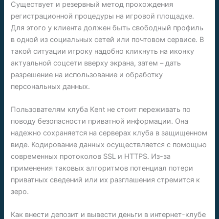
Существует и резервный метод прохождения
регистрационной процедуры на игровой площадке.
Для этого у клиента должен быть свободный профиль
в одной из социальных сетей или почтовом сервисе. В
такой ситуации игроку надобно кликнуть на иконку
актуальной соцсети вверху экрана, затем – дать
разрешение на использование и обработку
персональных данных.
Пользователям клуба Kent не стоит переживать по
поводу безопасности приватной информации. Она
надежно сохраняется на серверах клуба в защищенном
виде. Кодирование данных осуществляется с помощью
современных протоколов SSL и HTTPS. Из-за
применения таковых алгоритмов потенциал потери
приватных сведений или их разглашения стремится к
зеро.
Как внести депозит и вывести деньги в интернет-клубе