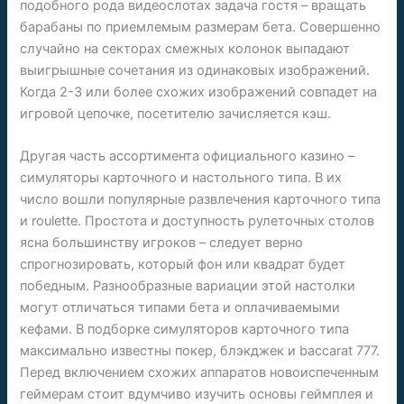
подобного рода видеослотах задача гостя – вращать
барабаны по приемлемым размерам бета. Совершенно
случайно на секторах смежных колонок выпадают
выигрышные сочетания из одинаковых изображений.
Когда 2-3 или более схожих изображений совпадет на
игровой цепочке, посетителю зачисляется кэш.
Другая часть ассортимента официального казино –
симуляторы карточного и настольного типа. В их
число вошли популярные развлечения карточного типа
и roulette. Простота и доступность рулеточных столов
ясна большинству игроков – следует верно
спрогнозировать, который фон или квадрат будет
победным. Разнообразные вариации этой настолки
могут отличаться типами бета и оплачиваемыми
кефами. В подборке симуляторов карточного типа
максимально известны покер, блэкджек и baccarat 777.
Перед включением схожих аппаратов новоиспеченным
геймерам стоит вдумчиво изучить основы геймплея и