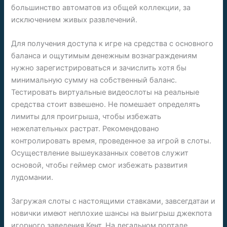
большинство автоматов из общей коллекции, за
исключением живых развлечений.
Для получения доступа к игре на средства с основного
баланса и ощутимым денежным вознаграждениям
нужно зарегистрироваться и зачислить хотя бы
минимальную сумму на собственный баланс.
Тестировать виртуальные видеослоты на реальные
средства стоит взвешено. Не помешает определять
лимиты для проигрыша, чтобы избежать
нежелательных растрат. Рекомендовано
контролировать время, проведенное за игрой в слоты.
Осуществление вышеуказанных советов служит
основой, чтобы геймер смог избежать развития
лудомании.
Загружая слоты с настоящими ставками, завсегдатаи и
новички имеют неплохие шансы на выигрыш джекпота
игорного заведения Кент. На легальном портале