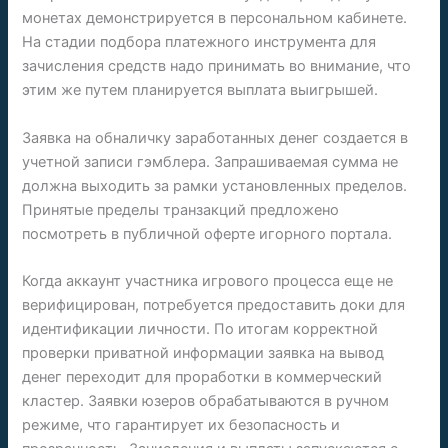
монетах демонстрируется в персональном кабинете.
На стадии подбора платежного инструмента для
зачисления средств надо принимать во внимание, что
этим же путем планируется выплата выигрышей.
Заявка на обналичку заработанных денег создается в
учетной записи гэмблера. Запрашиваемая сумма не
должна выходить за рамки установленных пределов.
Принятые пределы транзакций предложено
посмотреть в публичной оферте игорного портала.
Когда аккаунт участника игрового процесса еще не
верифицирован, потребуется предоставить доки для
идентификации личности. По итогам корректной
проверки приватной информации заявка на вывод
денег переходит для проработки в коммерческий
кластер. Заявки юзеров обрабатываются в ручном
режиме, что гарантирует их безопасность и