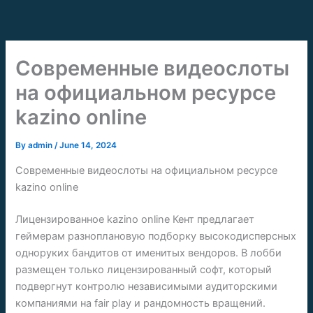
Skip
to
content
Современные видеослоты
на официальном ресурсе
kazino online
By
admin
/
June 14, 2024
Современные видеослоты на официальном ресурсе
kazino online
Лицензированное kazino online Кент предлагает
геймерам разноплановую подборку высокодисперсных
одноруких бандитов от именитых вендоров. В лобби
размещен только лицензированный софт, который
подвергнут контролю независимыми аудиторскими
компаниями на fair play и рандомность вращений.