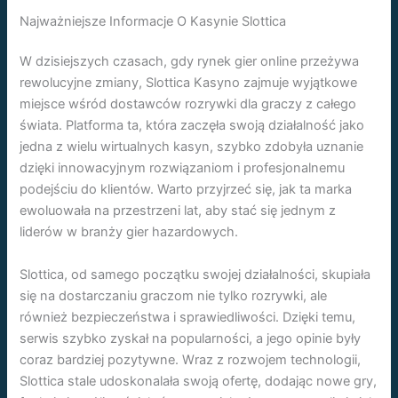
Najważniejsze Informacje O Kasynie Slottica
W dzisiejszych czasach, gdy rynek gier online przeżywa
rewolucyjne zmiany, Slottica Kasyno zajmuje wyjątkowe
miejsce wśród dostawców rozrywki dla graczy z całego
świata. Platforma ta, która zaczęła swoją działalność jako
jedna z wielu wirtualnych kasyn, szybko zdobyła uznanie
dzięki innowacyjnym rozwiązaniom i profesjonalnemu
podejściu do klientów. Warto przyjrzeć się, jak ta marka
ewoluowała na przestrzeni lat, aby stać się jednym z
liderów w branży gier hazardowych.
Slottica, od samego początku swojej działalności, skupiała
się na dostarczaniu graczom nie tylko rozrywki, ale
również bezpieczeństwa i sprawiedliwości. Dzięki temu,
serwis szybko zyskał na popularności, a jego opinie były
coraz bardziej pozytywne. Wraz z rozwojem technologii,
Slottica stale udoskonalała swoją ofertę, dodając nowe gry,