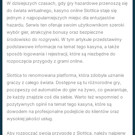
W dzisiejszych czasach, gdy gry hazardowe przenoszą się
do świata wirtualnego, kasyno online Slottica staje się
jednym z najpopularniejszych miejsc dla entuzjastów
hazardu. Serwis ten oferuje swoim użytkownikom szeroki
wybór gier, atrakcyjne bonusy oraz bezpieczne
środowisko do rozgrywki. W tym artykule przedstawimy
podstawowe informacje na temat tego kasyna, a także
sposób logowania i rejestracji, które są niezbędne do
rozpoczęcia przygody z grami online.
Slottica to renomowana platforma, która zdobyła uznanie
graczy z całego świata. Dostępne są tu różnorodne gry,
począwszy od automatów do gier na żywo, co gwarantuje,
że każdy znajdzie coś dla siebie. Warto też wspomnieć o
pozytywnych opinii na temat tego kasyna, które są
dowodem na profesjonalne podejście do klientów oraz
wysokiej jakości usług.
Aby rozpocząć swoją przygodę z Slottica, należy najpierw