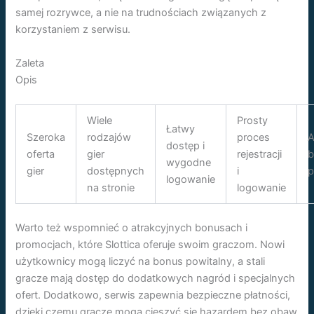
samej rozrywce, a nie na trudnościach związanych z
korzystaniem z serwisu.
Zaleta
Opis
Wiele
Prosty
Łatwy
Szeroka
rodzajów
proces
A
dostęp i
oferta
gier
rejestracji
b
wygodne
gier
dostępnych
i
p
logowanie
na stronie
logowanie
Warto też wspomnieć o atrakcyjnych bonusach i
promocjach, które Slottica oferuje swoim graczom. Nowi
użytkownicy mogą liczyć na bonus powitalny, a stali
gracze mają dostęp do dodatkowych nagród i specjalnych
ofert. Dodatkowo, serwis zapewnia bezpieczne płatności,
dzięki czemu gracze mogą cieszyć się hazardem bez obaw