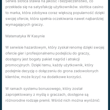
Serwis slotica stawia na jakość i bezpieczeństwo, co
przekłada się na satysfakcję użytkowników. slottica casino
to marka, która zdobywa coraz większą popularność dzięki
swojej ofercie, która spełnia oczekiwania nawet najbardziej
wymagających graczy.
Matematyka W Kasynie
W serwisie hazardowym, który zyskał renomę dzięki swojej
ofercie gier i profesjonalnemu podejściu do graczy,
dostępny jest bogaty pakiet nagród i atrakcji
promocyjnych. Dzięki temu, każdy użytkownik, który
podejmie decyzję o dołączeniu do grona zadowolonych
klientów, może liczyć na dodatkowe korzyści.
W ramach systemu bonusowego, który został
zaprojektowany z myślą o graczach, dostępne są
różnorodne rodzaje premii. Wśród nich można wyróżnić: