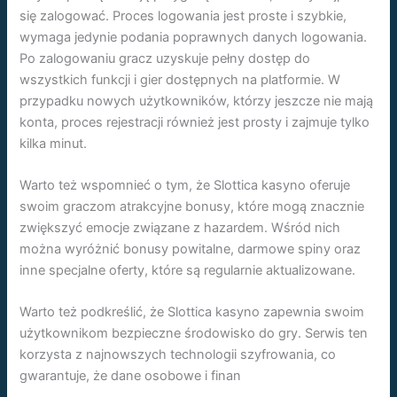
się zalogować. Proces logowania jest proste i szybkie,
wymaga jedynie podania poprawnych danych logowania.
Po zalogowaniu gracz uzyskuje pełny dostęp do
wszystkich funkcji i gier dostępnych na platformie. W
przypadku nowych użytkowników, którzy jeszcze nie mają
konta, proces rejestracji również jest prosty i zajmuje tylko
kilka minut.
Warto też wspomnieć o tym, że Slottica kasyno oferuje
swoim graczom atrakcyjne bonusy, które mogą znacznie
zwiększyć emocje związane z hazardem. Wśród nich
można wyróżnić bonusy powitalne, darmowe spiny oraz
inne specjalne oferty, które są regularnie aktualizowane.
Warto też podkreślić, że Slottica kasyno zapewnia swoim
użytkownikom bezpieczne środowisko do gry. Serwis ten
korzysta z najnowszych technologii szyfrowania, co
gwarantuje, że dane osobowe i finan