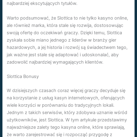
najbardziej ekscytujących tytułów.
Warto podsumować, że Slottica to nie tylko kasyno online,
ale również marka, która stale się rozwija, dostosowując
swoją ofertę do oczekiwań graczy. Dzięki temu, Slottica
zyskała sobie miano jednego z liderów w branży gier
hazardowych, a jej historia i rozwój są świadectwem tego,
jak ważne jest stale się adaptować i udoskonalać, aby
zadowolić najbardziej wymagających klientów.
Slottica Bonusy
W dzisiejszych czasach coraz więcej graczy decyduje się
na korzystanie z usług kasyn internetowych, oferujących
wiele korzyści w porównaniu do tradycyjnych lokali.
Jednym z takich serwisów, który zdobywa uznanie wśród
użytkowników, jest Slottica. W tym artykule przedstawimy
najważniejsze zalety tego kasyna online, które sprawiają,
że warto zarejestrować się i rozpocząć przygodę z