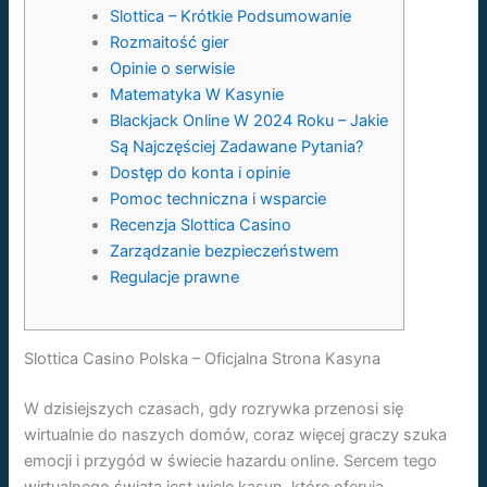
Slottica – Krótkie Podsumowanie
Rozmaitość gier
Opinie o serwisie
Matematyka W Kasynie
Blackjack Online W 2024 Roku – Jakie
Są Najczęściej Zadawane Pytania?
Dostęp do konta i opinie
Pomoc techniczna i wsparcie
Rесеnzjа Slоttіса Саsіnо
Zarządzanie bezpieczeństwem
Regulacje prawne
Slottica Casino Polska – Oficjalna Strona Kasyna
W dzisiejszych czasach, gdy rozrywka przenosi się
wirtualnie do naszych domów, coraz więcej graczy szuka
emocji i przygód w świecie hazardu online. Sercem tego