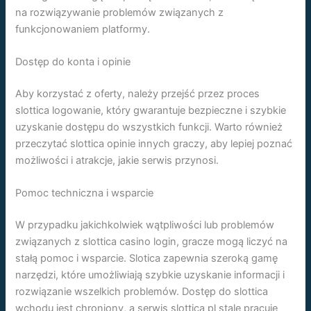
na rozwiązywanie problemów związanych z
funkcjonowaniem platformy.
Dostęp do konta i opinie
Aby korzystać z oferty, należy przejść przez proces
slottica logowanie, który gwarantuje bezpieczne i szybkie
uzyskanie dostępu do wszystkich funkcji. Warto również
przeczytać slottica opinie innych graczy, aby lepiej poznać
możliwości i atrakcje, jakie serwis przynosi.
Pomoc techniczna i wsparcie
W przypadku jakichkolwiek wątpliwości lub problemów
związanych z slottica casino login, gracze mogą liczyć na
stałą pomoc i wsparcie. Slotica zapewnia szeroką gamę
narzędzi, które umożliwiają szybkie uzyskanie informacji i
rozwiązanie wszelkich problemów. Dostęp do slottica
wchodu jest chroniony, a serwis slottica pl stale pracuje