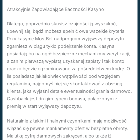
Atrakcyjnie Zapowiadające Baczności Kasyno
Dlatego, poprzednio skusisz czujności ją wyszukać,
upewnij się, bądź możesz spełnić owe wszelkie kryteria.
Przy kasynie MostBet nadprogram wyjąwszy depozytu
zgarniesz w ciągu tyklo podejrzenie konta. Kasyna
posiadają bo na ogół bezpieczne mechanizmy weryfikacji,
a zanim pierwszą wypłatą uzyskanej zapłaty i tak konto
gracza będzie egzaminowane za pośrednictwem kadrę. O
ile posiadasz jakiekolwiek wątpliwości pod względem
regulaminu, najpomyślniej się skontaktować z obsługą
klienta, jaka wyjaśni detale ewentualności grania darmowo.
Cashback jest drugim typem bonusu, połączonym z
premią w start wyjąwszy depozytu.
Naturalnie z takimi finalnymi czynnikami mają możliwość
wiązać się pewne mankamenty ofert w bezpłatne obroty.
Malutką cyfrę darmowych zakręceń, albo także iż