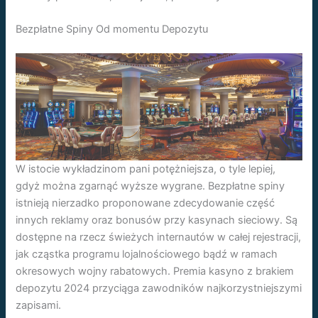
Bezpłatne Spiny Od momentu Depozytu
W istocie wykładzinom pani potężniejsza, o tyle lepiej,
gdyż można zgarnąć wyższe wygrane. Bezpłatne spiny
istnieją nierzadko proponowane zdecydowanie część
innych reklamy oraz bonusów przy kasynach sieciowy. Są
dostępne na rzecz świeżych internautów w całej rejestracji,
jak cząstka programu lojalnościowego bądź w ramach
okresowych wojny rabatowych. Premia kasyno z brakiem
depozytu 2024 przyciąga zawodników najkorzystniejszymi
zapisami.