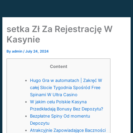
Skip
to
content
setka Zł Za Rejestrację W
Kasynie
By
admin
/
July 24, 2024
Content
Hugo Gra w automatach | Zakręć W
całej Slocie Tygodnia Spośród Free
Spinami W Ultra Casino
W jakim celu Polskie Kasyna
Przedkładają Bonusy Bez Depozytu?
Bezpłatne Spiny Od momentu
Depozytu
Atrakcyjnie Zapowiadające Baczności