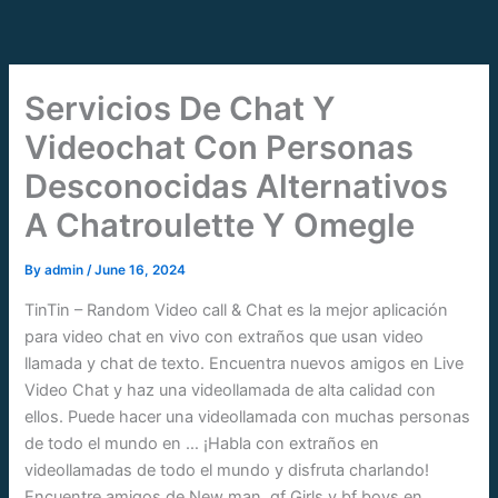
Skip
to
content
Servicios De Chat Y
Videochat Con Personas
Desconocidas Alternativos
A Chatroulette Y Omegle
By
admin
/
June 16, 2024
TinTin – Random Video call & Chat es la mejor aplicación
para video chat en vivo con extraños que usan video
llamada y chat de texto. Encuentra nuevos amigos en Live
Video Chat y haz una videollamada de alta calidad con
ellos. Puede hacer una videollamada con muchas personas
de todo el mundo en … ¡Habla con extraños en
videollamadas de todo el mundo y disfruta charlando!
Encuentre amigos de New man, gf Girls y bf boys en