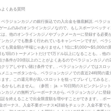
るよくある質問
】ベラジョンカジノの銀行振込での入出金を徹底解説. ベラジ
ジノゲームのみのオンラインカジノなので、もしスポーツベッティ
には、他のオンラインカジノやブックメーカーに登録する必要が
インカジノでも数多く行われているキャンペーンですが、ベラ
ても賞金額が半端じゃありません！1位に$1,000〜$5,000
も1回のトーナメントだけで1万ドル以上になることも。. 他
賭け条件が20倍以上のことがよくあるのでベラジョンカジノの2
的クリアしやすい賭け条件です。. ベラジョンカジノではスロ
るメニューボタンから、ベラジョンカジノでの直近24時間の還
きます。この還元率が高いスロットを狙ってプレイしてみると
るかもしれません。（参照： ja. ＞10日間のスピンクレジッ
ョンカジノの無料プレーボーナスから. ベラジョンカジノに登
証を終えることで出金限度額を増やすことができます。. ボーナ
5入金ボーナス、入金不要ボーナス※詳細をチェック. 入金不要で