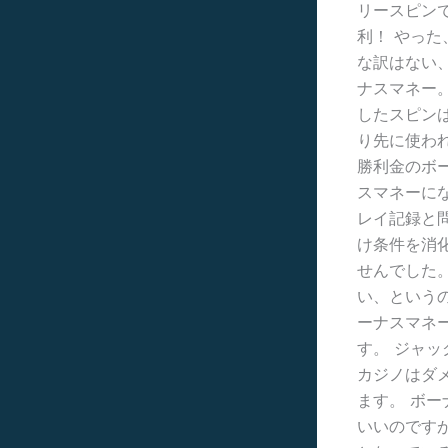
リースピン
利！ やっ
な訳はない
ナスマネー
したスピン
り先に使わ
勝利金のボ
スマネーに
レイ記録と
け条件を消
せんでした
い、という
ーナスマネ
す。 ジャ
カジノはダ
ます。 ボ
いいのです