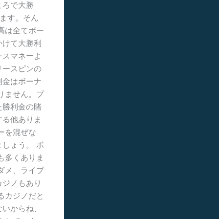
ころで大勝
います。そん
高は全てボー
かけて大勝利
ナスマネーよ
リースピンの
利金はボーナ
りません。プ
た勝利金の賭
する他ありま
ーを混ぜな
しょう。 ボ
も多くありま
ダメ、ライブ
カジノもあり
るカジノだと
ないからね、