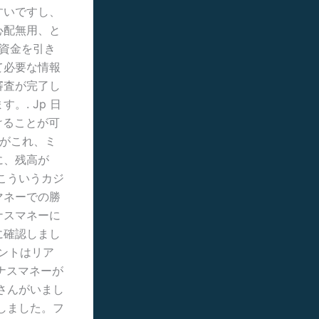
すいですし、
心配無用、と
ら資金を引き
て必要な情報
審査が完了し
。. Jp 日
けることが可
つがこれ、ミ
に、残高が
こういうカジ
マネーでの勝
ナスマネーに
に確認しまし
セントはリア
ナスマネーが
さんがいまし
しました。フ