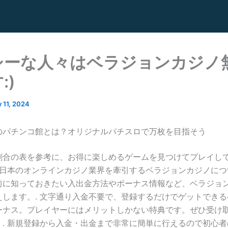
シーな人々はベラジョンカジノ
:)
 11, 2024
のパチンコ館とは？オリジナルパチスロで万枚を目指そう
割合の表を参考に、お得に楽しめるゲームを見つけてプレイし
回は日本のオンラインカジノ業界を牽引するベラジョンカジノに
前に知っておきたい入出金方法やボーナス情報など、ベラジョ
えします。. 文字通り入金不要で、登録するだけでゲットでき
ーナス。プレイヤーにはメリットしかない特典です。ぜひ受け
！. 新規登録から入金・出金まで非常に簡単に行えるので初心