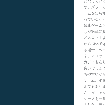
となってい
す。ズラー
ームを知ら
っていなか
禁止ゲーム
ちが簡単に
どスロット
から消化で
る場合、ベ
す。スロット
カジノもあ
良いでしょ
ちやすいか
ゲーム、消
までもあり
ん、父ちゃ
ケースを一
ました、彼