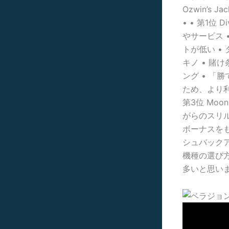
Ozwin’s
• • 第1位
やサービス 
トが低い •
キノ • 賭
ング • 「
ため、より利益
第3位 Moo
がらのスリ
ボーナスをも
シュバックア
機種の選び方
多いと思い