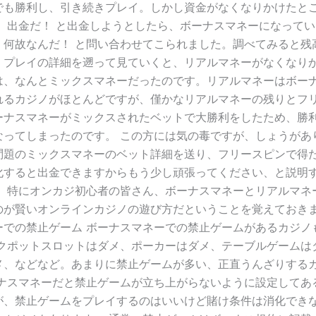
でも勝利し、引き続きプレイ。しかし資金がなくなりかけたと
た、出金だ！ と出金しようとしたら、ボーナスマネーになって
、何故なんだ！ と問い合わせてこられました。調べてみると残
。プレイの詳細を遡って見ていくと、リアルマネーがなくなり
は、なんとミックスマネーだったのです。リアルマネーはボー
れるカジノがほとんどですが、僅かなリアルマネーの残りとフ
ーナスマネーがミックスされたベットで大勝利をしたため、勝
なってしまったのです。 この方には気の毒ですが、しょうがあ
問題のミックスマネーのベット詳細を送り、フリースピンで得
化すると出金できますからもう少し頑張ってください、と説明
。 特にオンカジ初心者の皆さん、ボーナスマネーとリアルマネ
のが賢いオンラインカジノの遊び方だということを覚えておきま
ーでの禁止ゲーム ボーナスマネーでの禁止ゲームがあるカジノ
ックポットスロットはダメ、ポーカーはダメ、テーブルゲームは
メ、などなど。あまりに禁止ゲームが多い、正直うんざりする
ーナスマネーだと禁止ゲームが立ち上がらないように設定してあ
が、禁止ゲームをプレイするのはいいけど賭け条件は消化でき