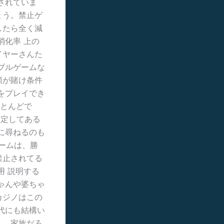
されていま
ょう。禁止ゲ
したら全く減
消化率 上の
イヤーさんた
ブルゲームな
額が賭け条件
をプレイでき
ほとんどで
設定してある
に尋ねるのも
ームは、勝
禁止されてる
用 説明する
ゃんや婆ちゃ
カジノはこの
代にも結構い
し、家族だろ