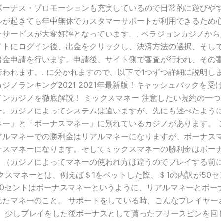
ボーナス・プロモーションも充実しているので日常的に遊びや
ルが起きても年中無休でカスタマーサポートが利用できるため
たサービスが大変好評となっています。. ベラジョンカジノか
イトにログイン後、出金をクリックし、決済方法の選択、そし
出金申請を行います。申請後、サイト側で審査が行われ、その
われます。. に分かれますので、以下で1つずつ詳細に説明します
ジノランキング2021 2021年最新版！キャッシュバックを受
インカジノを徹底解説！ ミックスマネー 注意したい規約の一
ー。カジノによってシステムは違いますが、先にも述べたよう
ネー」と「ボーナスマネー」に別れているカジノがあります。 
アルマネーでの勝利金はリアルマネーになりますが、ボーナス
ナスマネーになります。そしてミックスマネーの勝利金はボー
。（カジノによってマネーの使われ方は違うのでプレイする前
クスマネーとは、例えば＄1をベットした際、＄1の内訳が50
50セントはボーナスマネーというように、リアルマネーとボー
れたマネーのこと。 サポートをしている時、こんなプレイヤー
し、少しプレイをした後ボーナスとして貰ったフリースピンを回