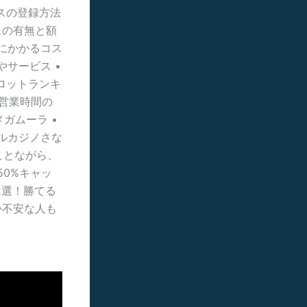
ベガスの登録方法
ナスの有無と額
営にかかるコス
やサービス •
スロットランキ
間営業時間の
メガムーラ •
リアルカジノさな
ことながら、
50%キャッ
2選！勝てる
か不安な人も