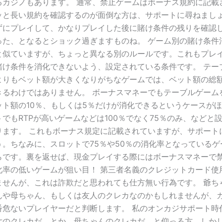
るカジノもあります。 通常、禁止ゲームはボーナス規約に記載
ッと長い規約を確認するのが面倒な方は、サポートに尋ねまし
ずにプレイして、かなりプレイした後に賭け条件の残りを確認
った、となるとショック過ぎますものね。 ゲーム別の賭け条件
と似ていますが、ちょっと異なる別のルールです。これもプレ
賭け条件を消化できないよう、設定されている条件です。 テー
よりもベット額が大きくなりがちなゲームでは、ベット額の総
きるわけではありません。 ボーナスマネーでもテーブルゲーム
ット額の10％、もしくは5％だけが消化できるというケースが
でもRTPが高いゲームなどは100％でなく75％のみ、などと
ります。 これもボーナス規定に記載されていますが、サポート
う。ちなみに、スロットで75％や50％の消化率となっているゲ
らです。裏を返せば、現金プレイする際にはボーナスマネーで
化率の低いゲームが狙い目！ 第三者名義のクレジットカード使
ませんが、これは詐欺だと思われても仕方無い行為です。 爺ち
んや母ちゃん、もしくは友人のクレカなのかもしれませんが、
番危ないプレイヤーだと判断します。 私のオンカジサポート時
女のクレカだ、とか、母ちゃんのクレカだ、と仰っる方。しか