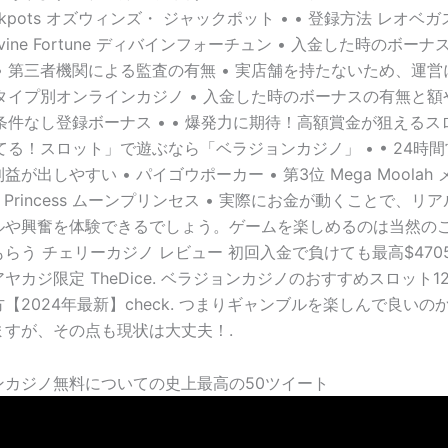
 Jackpots オズウィンズ・ ジャックポット • • 登録方法 レオ
 Divine Fortune ディバインフォーチュン • 入金した時のボー
• 第三者機関による監査の有無 • 実店舗を持たないため、運
 タイプ別オンラインカジノ • 入金した時のボーナスの有無と額
け条件なし登録ボーナス • • 爆発力に期待！高額賞金が狙える
勝てる！スロット」で遊ぶなら「ベラジョンカジノ」 • • 24時
が出しやすい • パイゴウポーカー • 第3位 Mega Moolah 
n Princess ムーンプリンセス • 実際にお金が動くことで、
ルや興奮を体験できるでしょう。ゲームを楽しめるのは当然の
らう チェリーカジノ レビュー 初回入金で負けても最高$470
ヤカジ限定 TheDice. ベラジョンカジノのおすすめスロット1
【2024年最新】check. つまりギャンブルを楽しんで良いの
ますが、その点も現状は大丈夫！.