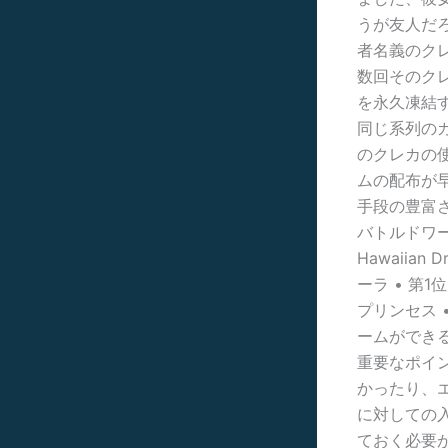
うが友人だ
者名義のク
数回そのク
を永久凍結
同じ系列の
のクレカの使
ムの配布が早
手段の豊富さ 
バトルドワー
Hawaiian
ーラ • 第1位
プリンセス 
ームができ
重要なポイ
かったり、
に対しての
ておく必要が