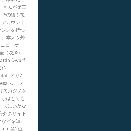
ーさんが第三
、その後も複
、アカウント
センスを持つ
が、本人以外
はニューゲー
出金（決済）
le Dwarf
3位
olah メガム
cess ムーン
かけてカジノゲ
うかはとても
ーズにいかな
海外のサイト
かなどを知っ
 • 第2位