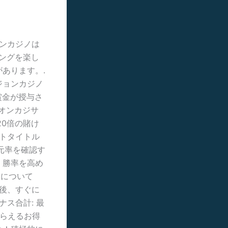
ョンカジノは
ングを楽し
あります。.
ジョンカジノ
の賞金が授与さ
のオンカジサ
0倍の賭け
ットタイトル
元率を確認す
、勝率を高め
トについて
録後、すぐに
ス合計: 最
もらえるお得