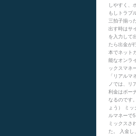
しやすく、
もしトラブ
三拍子揃っ
出す時はサ
を入力して
たら出金が行
本でネットカ
能なオンラ
ックスマネ
「リアルマ
ノでは、リ
利金はボー
なるのです
ょう） ミッ
ルマネーで
ミックスさ
た。 入金