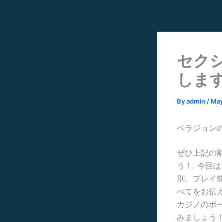
Skip
to
content
セク
します
By
admin
/
May
ベラジョン
ぜひ上記の
う！. 今
剖。プレイ
べてをお伝
カジノのボ
みましょう