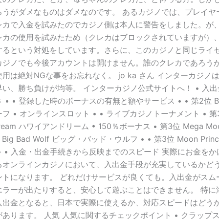
ろうがダメなものはダメなのです。 あるカジノでは、プレイヤ
レカで入金を試みたのでカジノ側は本人に警告をしました。が
レカの使用を試みたため（クレカはブロックされていますが）
するという対処をしています。さらに、このカジノと同じライ
カジノでも今後アカウントは開けません。誰のクレカであろう
用は絶対NGな事をお忘れなく。 jo ka さん インターカジノ
い、勝ち負けが均等。 インターカジノ公式サイトへ！ • 入
• • 登録した時のボーナスの有無と額やサービス • • 第2位 Batt
フ • オンラインスロット • • ライブカジノトーナメント • 第
 Dream ハワイアンドリーム • 150％ボーナス • 第3位 Mega Mo
 Big Bad Wolf ビッグ・バッド・ウルフ • • 第3位 Moon Prin
• • 入金・出金手続きから反映までのスピード 実際にお金を
るオンラインカジノにおいて、入出金手段が充実しているかど
ントになります。 どれだけサービスが良くても。入出金がスム
エラーが出たりすると、安心して遊ぶことはできません。 特に
入出金となると、日本で実際に使えるか、対応スピードはどう
あります。 人気 人気に関するチェックポイント • クラップス •