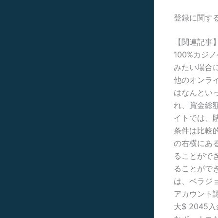
登録に関す
【関連記事
100%カ
みたい場合
他のオンラ
はなんといっ
れ、賞金総額
イトでは、
条件は比較
の右横にあ
ることがで
ることができ
は、ベラジ
アカウント認
大$ 204