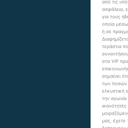
από τις υπ
ασφάλεια, ε
για τους ή
οποία μέσω 
ή σε πραγμα
Διαφημίζετα
τεράστια πο
συναντήσου
στα VIP πρ
επικοινωνήσ
σημαίνει ό
των ποσών π
ελκυστική ε
την αγωνία 
ικανότητές 
μοιραζόμενο
μας, έχετε 