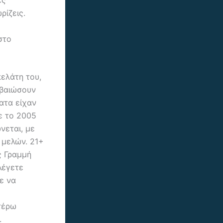
ες
ρίζεις.
στο
ελάτη του,
εβαιώσουν
ατα είχαν
κε το 2005
νεται, με
 μελών. 21+
ς Γραμμή
λέγετε
τε να
τέρω
.