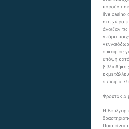
παρούσα σε
live casino
στη χώρα μ
άνοιξαν τι
γκάμα παιχν
γενναιόδωρ
ευκαιρίες 
υπόψη κατά 
βιβλιοθήκης
εκμετάλλευ
εμπειρία. G
Φρουτάκια 
Η Βουλγαρικ
δραστηριοπο
Ποιο είναι 