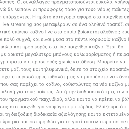
όλοιπες. Οι συναλλαγές πραγματοποιούνται εύκολα, γρήγο
νώ δε λείπουν οι προσφορές τόσο για τους νέους παίκτες
δη υπάρχοντες. Η πρώτη κατηγορία αφορά στα παιχνίδια εκ
live streaming σας μεταφέρουν σε ένα αληθινό τραπέζι σ
τικό επίγειο καζίνο live στο οποίο βρίσκεται αληθινός κρ
ι πολύ συχνά, και είναι μέσα στα πέντε κορυφαία καζίνο l
ικιλία και προσφορές στα live παιχνίδια καζίνο. Έτσι, θα
με αρκετά μεγαλύτερα μπόνους καλωσορίσματος ή πειρ
ογράμματα και προσφορές χωρίς κατάθεση. Μπορείτε να
ετε μαζί τους και τηλεφωνικά, δείτε τα στοιχεία παραπά
τι έχετε περισσότερες πιθανότητες να μπορέσετε να κάνε
ου σας παρέχει το καζίνο, καθιστώντας τα νέα καζίνο μι
πιλογή για τους παίκτες. Αυτή την διαδραστικότητα, την 
του πραγματικού παιχνιδιού, αλλά και το να πρέπει να βάλ
σας στο παιχνίδι για να φύγετε με κέρδος. Ελπίζουμε ότι,
ι τη διεξοδική διαδικασία αξιολόγησης και τα εκτεταμένα
τώρα μια σαφέστερη ιδέα για το γιατί τα καλυτερα online 