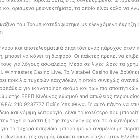
τα υπόλοιπα. Παρόλα αυτά, στις συγκεκριμένες ιστοσελίδ
 και ορισμένα μειονεκτήματα, τα οποία είναι καλό να γνω
καζίνο του Τραμπ κατεδαφίστηκε με ελεγχόμενη έκρηξη 
τι
ήγορα και αποτελεσματικά απαντάει ένας πάροχος στον π
, μπορεί να κάνει τη διαφορά. Οι παίκτες πρέπει να επιβ
 τους για λόγους ασφαλείας. Μέσα σε λίγες ώρες τα χρήμ
ill. Winmasters Casino Live. To Vistabet Casino live ιδρύθη
ει ποικιλία τυχερών παιχνιδιών, η οποία συνεχώς ανανεώ
οσπάθεια για ικανοποίηση ακόμα και των πιο απαιτητικών
υθμιστής ΕΕΕΠ Κίνδυνος εθισμού and απώλειας περιουσία
ΘΕΑ: 210 9237777 Παίξε Υπεύθυνα. Γι’ αυτό πάντα να επι
δεια και νόμιμη λειτουργία, είναι το καλύτερο που μπορεί
 την ταχεία ανάπτυξη της τεχνολογίας και το αυξανόμενο
 για τα τυχερά παιχνίδια, μπορούμε να αναμένουμε περαι
αι βελτίωση της αγοράς διαδικτυακών καζίνο στην Ελλάδα