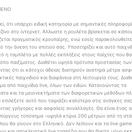
ΜΕΝΟ
ί, ότι υπάρχει ειδική κατηγορία με σημαντικές πληροφορί
ίνο στο ίντερνετ. Άλλωστε η ρουλέτα βρίσκεται σε κάποι
ρίζεται πραγματικός κρουπιέρης, ενώ εσείς παρακολουθεί
 την άνεση του σπιτιού σας. Υποστηρίζει και αυτό παιχνί
ητό η ταμπλέτα με πολλές εκπλήξεις στους παίχτες που θα
ρόπο παιξίματος. Διαθέτει υψηλά πρότυπα προστασίας των
ντας ότι οι κάτοχοι άδειας διατηρούν αυστηρά μέτρα ασφ
κτικές παιχνιδιού και διαφάνεια στη λειτουργία τους. Διαθ
α από παιχνίδια live, όλων των ειδών. Κατανοώντας τα
ατα και τα μειονεκτήματα των διαφορετικών μεθόδων π
 επιλέξετε αυτό που ταιριάζει καλύτερα στις ανάγκες σας
ντας γρήγορες και ασφαλείς συναλλαγές. Θα είναι ένας 
 πύργους τοπόσημα –υψηλά κτίρια 200 μέτρων από τη στά
ου θα γίνουν στο Ελληνικό. Δεν λείπουν και τα live game
ν και αποκλειστικά live τραπέζια που θα βρείτε μόνο εκε