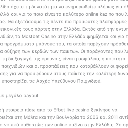
λίδα έχετε τη δυνατότητα να ενημερωθείτε πλήρως για όλ
 αλλά και για το ποιο είναι το καλύτερο online kazino που λ
ας. Θα εξετάσουμε τις πέντε πιο πρόσφατες πλατφόρμες
ς εικονικές τους πόρτες στην Ελλάδα. Εκτός από την εντ
ιδιών, το Mostbet Casino στην Ελλάδα φημίζεται και για 
α προγράμματα μπόνους του, τα οποία παρέχουν πρόσθε
για αύξηση των κερδών των παικτών. Οι παράγοντες που 
τη διεξαγωγή της έρευνας, είναι η ασφάλεια, η ποιότητα 
 παιχνιδιών και οι προσπάθειες που καταβάλλουν οι φορε
σης για να προσφέρουν στους παίκτες την καλύτερη δυν
r υποστηρίζει τις Αρχές Υπεύθυνου Παιχνιδιού.
με μεγάλο payout
ή εταιρεία πίσω από το Efbet live casino ξεκίνησε να
ιείται στη Μάλτα και την Βουλγαρία το 2006 και 2011 αντ
το νομικό καθεστώς των online καζίνο στην Ελλάδα;. Σε ο