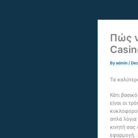
Skip
to
content
Πώς 
Casin
By
admin
/
Dec
Τα καλύτερα
Κάτι βασικ
είναι οι τρ
κυκλοφορού
απλά λόγια 
κινητή σας 
εφαρμογή.