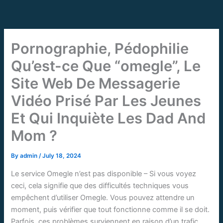
Skip
to
content
Pornographie, Pédophilie
Qu’est-ce Que “omegle”, Le
Site Web De Messagerie
Vidéo Prisé Par Les Jeunes
Et Qui Inquiète Les Dad And
Mom ?
By
admin
/
July 18, 2024
Le service Omegle n’est pas disponible – Si vous voyez
ceci, cela signifie que des difficultés techniques vous
empêchent d’utiliser Omegle. Vous pouvez attendre un
moment, puis vérifier que tout fonctionne comme il se doit.
Parfois, ces problèmes surviennent en raison d’un trafic