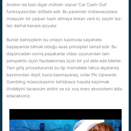
Aviator-da bəzi digər mühüm siqnal ‘Car Cash-Out’
funksiyasından istifadə edir. Bu parametr mütəxəssislərə
müəyyən bir çarpan təyin etməyə imkan verir ki, seçim tez-
tez dərhal kənara qoyulur.
Bunlar bahisçilərin bu onlayn kazinoda səyahətə
başlayanda bilməli olduğu əsas prinsipləri təmsil edir. Bu
düşüncədən sonra peşəkarlar video oyunundan tam
perspektiv üçün faydalanmaq üçün bir yol əldə edə bilərlər.
Yeni giriş prosedurunda bu tip mərhələlər təkcə əlçatanlıq
baxımından deyil; buna baxmayaraq, onlar Pin Upwards
Gambling müəssisəsinin təhlükəsiz həyata keçirmək
öhdəliyini təcəssüm etdirir və siz xoş mərc ekosistemi əldə
edəcəksiniz.