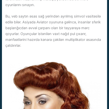
oyunlarını sınayın.
Bu, veb saytın əsas sağ yerindən ayrılmış simvol vasitəsilə
edilə bilər. Asiyada Aviator oyununa gəlincə, insanlar sferik
başlanğıcdan əvvəl çarpanı olan bir təyyarəyə mərc
qoyurlar. Oyunçular istənilən vaxt nağd pul çıxarır,
mənfəətlərini hazırda kənara çəkilən multiplikator əsasında
çatdırırlar.