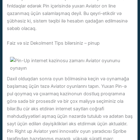
fırıldaqlar edərək Pin içərisində yuxarı Aviator on line
qazanmaq üçün salamlaşmaq deyil. Bu qeyri-etikdir və
şübhəsiz ki, sistem təqibi ilə hesabın qadağan edilməsinə
səbəb olacaq.
Faiz və siz Dekolment Tips bilərsiniz – pinup
Daxil olduqdan sonra oyun bölməsinə keçin və oynamağa
başlamaq üçün təzə Aviator oyunlarını tapın. Yuxarı Pin-ə
pul qoymaq və çıxarmaq kazinonun dostluq proqramına
görə sadə bir prosesdir və bir çox maliyyə seçiminiz ola
bilər.Bu cür əks etdirən internet saytları coğrafi
məhdudiyyətləri aşmaq üçün nəzərdə tutulub və adətən baş
sayt üçün edilən dəyişiklikləri əks etdirmək üçün aktualdır.
Pin Right up Aviator yeni innovativ oyun yaradıcısı Spribe
tərəfindən hazırlanmış maraqlı, yüksək sürətli mərc