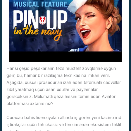
Hansı çeşid peşəkarların təzə müxtəlif zövqlərinə uyğun
gəlir, bu, hamar bir razılaşma texnikasına imkan verir.
Aşağıda, xüsusi prosedurları izah edən təfərrüatlı cədvəllər,
zibil yaratmaq üçün asan üsullar və paylamalar
görəcəksiniz. Məlumatlı qəza hissini təmin edən Aviator
platforması axtarırsınız?
Curacao bahis lisenziyaları altında iş görən yeni kazino indi
iştirakçılar üçün təhlükəsiz və tənzimlənən ekosistem təklif