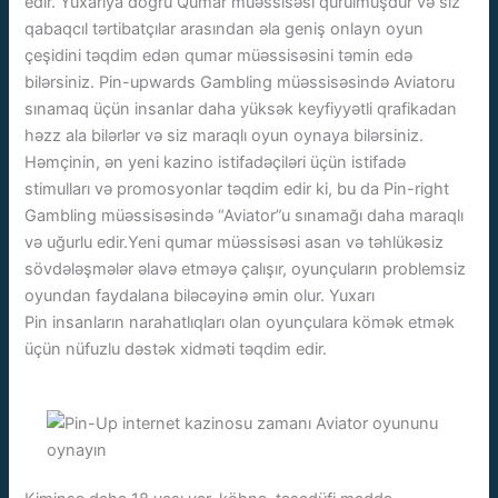
edir. Yuxarıya doğru Qumar müəssisəsi qurulmuşdur və siz
qabaqcıl tərtibatçılar arasından əla geniş onlayn oyun
çeşidini təqdim edən qumar müəssisəsini təmin edə
bilərsiniz. Pin-upwards Gambling müəssisəsində Aviatoru
sınamaq üçün insanlar daha yüksək keyfiyyətli qrafikadan
həzz ala bilərlər və siz maraqlı oyun oynaya bilərsiniz.
Həmçinin, ən yeni kazino istifadəçiləri üçün istifadə
stimulları və promosyonlar təqdim edir ki, bu da Pin-right
Gambling müəssisəsində “Aviator”u sınamağı daha maraqlı
və uğurlu edir.Yeni qumar müəssisəsi asan və təhlükəsiz
sövdələşmələr əlavə etməyə çalışır, oyunçuların problemsiz
oyundan faydalana biləcəyinə əmin olur. Yuxarı
Pin insanların narahatlıqları olan oyunçulara kömək etmək
üçün nüfuzlu dəstək xidməti təqdim edir.