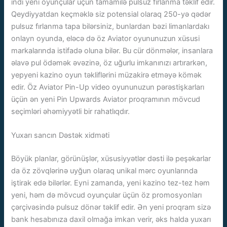
indi yeni oyunçular üçün tamamilə pulsuz fırlanma təklif edir.
Qeydiyyatdan keçməklə siz potensial olaraq 250-yə qədər
pulsuz fırlanma tapa bilərsiniz, bunlardan bəzi limanlardakı
onlayn oyunda, eləcə də öz Aviator oyununuzun xüsusi
markalarında istifadə oluna bilər. Bu cür dönmələr, insanlara
əlavə pul ödəmək əvəzinə, öz uğurlu imkanınızı artırarkən,
yepyeni kazino oyun təkliflərini müzakirə etməyə kömək
edir. Öz Aviator Pin-Up video oyununuzun pərəstişkarları
üçün ən yeni Pin Upwards Aviator proqramının mövcud
seçimləri əhəmiyyətli bir rahatlıqdır.
Yuxarı sancın Dəstək xidməti
Böyük planlar, görünüşlər, xüsusiyyətlər dəsti ilə peşəkarlar
da öz zövqlərinə uyğun olaraq unikal mərc oyunlarında
iştirak edə bilərlər. Eyni zamanda, yeni kazino tez-tez həm
yeni, həm də mövcud oyunçular üçün öz promosyonları
çərçivəsində pulsuz dönər təklif edir. Ən yeni proqram sizə
bank hesabınıza daxil olmağa imkan verir, əks halda yuxarı