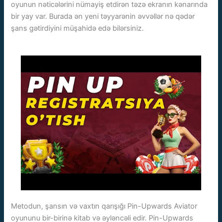
oyunun nəticələrini nümayiş etdirən təzə ekranın kənarında
bir yay var. Burada ən yeni təyyarənin əvvəllər nə qədər
şans gətirdiyini müşahidə edə bilərsiniz.
Metodun, şansın və vaxtın qarışığı Pin-Upwards Aviator
oyununu bir-birinə kitab və əyləncəli edir. Pin-Upwards