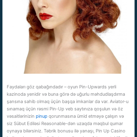
Faydaları göz qabağındadır – oyun Pin-Upwards yerli
kazinoda yenidir və buna görə də uğurlu məhdudlaşdırma
şansına sahib olmaq üçün başqa imkanlar da var. Aviator-u
sınamaq üçün rəsmi Pin-Up veb saytınıza qoşulun və öz
vəsaitlərinizin
pinup
qorunmasına ümid etməyə çalışın və
siz Sübut Ediləsi Reasonable-dən uzaqda məqbul qumar
oynaya bilərsiniz. Təbrik bonusu ilə yanaşı, Pin Up Casino