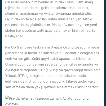
Pin üçün hesabı olmayanlar üçün daxil olun. Həm sınaq
rejimində, həm də real gəlirlə hesabınızı əhatə etmək,
stimulları araşdırmaq və Aviator oynamaq mümkündür.
Oyun daxilində əldə edilən bütün uduşlar ən yeni tətbiq
nəticəsində də götürülə bilər. Pin Up Aviator qeydi ən yeni
slotun irəli düşünən xətti uçuş avtomexanikinin olması ilə
başlayacaq.
Pin Up Gambling təşkilatının Aviator Oyunu təsadüfi miqdar
generatoru ilə təchiz edilmişdir və bu, ədalətli olacağına söz
verir və hər güllə üçün qeyri-sabit aparıcı ola bilərsiniz.
Ümumi oyun dünya kimi sadə qanunvericiliyə uyğundur və
oyunçulara rəqabətli RTP (Oyunçuya qayıt) haqqı təmin edir.
Yüksək RTP, iştirakçıların qumar müəssisənizə cəlb
edilməsində mühüm rol oynayır, çünki kifayət qədər vaxt
sərf etməklə daha yaxşı qazanc əldə etmək riskini göstərir.