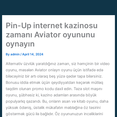
Skip
to
content
Pin-Up internet kazinosu
zamanı Aviator oyununu
oynayın
By
admin
/
April 14, 2024
Alternativ üzvlük yaratdığınız zaman, siz həmçinin bir video
oyunu, məsələn Aviator onlayn oyunu üçün istifadə edə
biləcəyiniz bir artı olaraq beş yüzə qədər tapa bilərsiniz.
Bonusu iddia etmək üçün qeydiyyatdan keçərək mütləq
təqdim olunan promo kodu daxil edin. Təzə slot maşını
oyunu, şübhəsiz ki, kazino adamları arasında böyük
populyarlıq qazandı. Bu, onların asan və kitab oyunu, daha
yüksək ödəniş, üstəlik mükafatın məbləğinə öz təsirini
göstərmək gücü ilə bağlıdır.
Öz oyununuzun incəliklərini