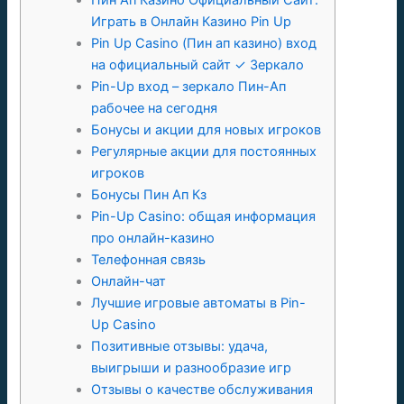
Играть в Онлайн Казино Pin Up
Pin Up Casino (Пин ап казино) вход
на официальный сайт ✓ Зеркало
Pin-Up вход – зеркало Пин-Ап
рабочее на сегодня
Бонусы и акции для новых игроков
Регулярные акции для постоянных
игроков
Бонусы Пин Ап Кз
Pin-Up Casino: общая информация
про онлайн-казино
Телефонная связь
Онлайн-чат
Лучшие игровые автоматы в Pin-
Up Casino
Позитивные отзывы: удача,
выигрыши и разнообразие игр
Отзывы о качестве обслуживания