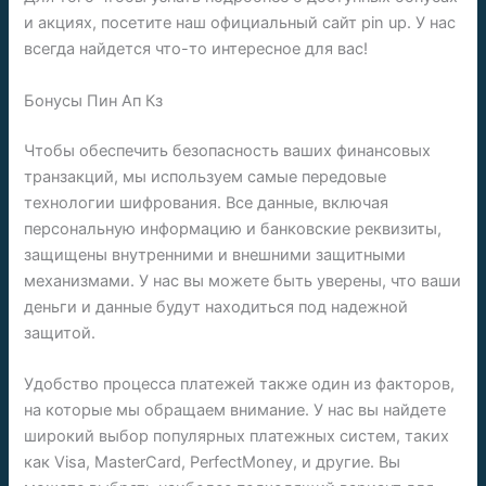
и акциях, посетите наш официальный сайт pin up. У нас
всегда найдется что-то интересное для вас!
Бонусы Пин Ап Кз
Чтобы обеспечить безопасность ваших финансовых
транзакций, мы используем самые передовые
технологии шифрования. Все данные, включая
персональную информацию и банковские реквизиты,
защищены внутренними и внешними защитными
механизмами. У нас вы можете быть уверены, что ваши
деньги и данные будут находиться под надежной
защитой.
Удобство процесса платежей также один из факторов,
на которые мы обращаем внимание. У нас вы найдете
широкий выбор популярных платежных систем, таких
как Visa, MasterCard, PerfectMoney, и другие. Вы