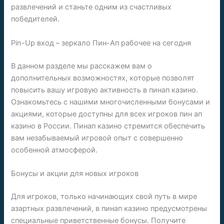
развлечений и станьте одним из счастливых
победителей.
Pin-Up вход – зеркало Пин-Ап рабочее на сегодня
В данном разделе мы расскажем вам о
дополнительных возможностях, которые позволят
повысить вашу игровую активность в пинап казино.
Ознакомьтесь с нашими многочисленными бонусами и
акциями, которые доступны для всех игроков пин ап
казино в России. Пинап казино стремится обеспечить
вам незабываемый игровой опыт с совершенно
особенной атмосферой.
Бонусы и акции для новых игроков
Для игроков, только начинающих свой путь в мире
азартных развлечений, в пинап казино предусмотрены
специальные приветственные бонусы. Получите