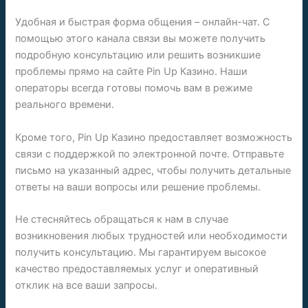
Удобная и быстрая форма общения – онлайн-чат. С
помощью этого канала связи вы можете получить
подробную консультацию или решить возникшие
проблемы прямо на сайте Pin Up Казино. Наши
операторы всегда готовы помочь вам в режиме
реального времени.
Кроме того, Pin Up Казино предоставляет возможность
связи с поддержкой по электронной почте. Отправьте
письмо на указанный адрес, чтобы получить детальные
ответы на ваши вопросы или решение проблемы.
Не стесняйтесь обращаться к нам в случае
возникновения любых трудностей или необходимости
получить консультацию. Мы гарантируем высокое
качество предоставляемых услуг и оперативный
отклик на все ваши запросы.