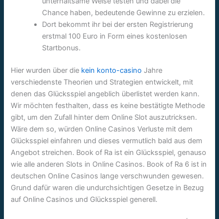
unterhaltsame Weise testen und dabei die
Chance haben, bedeutende Gewinne zu erzielen.
Dort bekommt ihr bei der ersten Registrierung
erstmal 100 Euro in Form eines kostenlosen
Startbonus.
Hier wurden über die
kein konto-casino
Jahre
verschiedenste Theorien und Strategien entwickelt, mit
denen das Glücksspiel angeblich überlistet werden kann.
Wir möchten festhalten, dass es keine bestätigte Methode
gibt, um den Zufall hinter dem Online Slot auszutricksen.
Wäre dem so, würden Online Casinos Verluste mit dem
Glücksspiel einfahren und dieses vermutlich bald aus dem
Angebot streichen. Book of Ra ist ein Glücksspiel, genauso
wie alle anderen Slots in Online Casinos. Book of Ra 6 ist in
deutschen Online Casinos lange verschwunden gewesen.
Grund dafür waren die undurchsichtigen Gesetze in Bezug
auf Online Casinos und Glücksspiel generell.