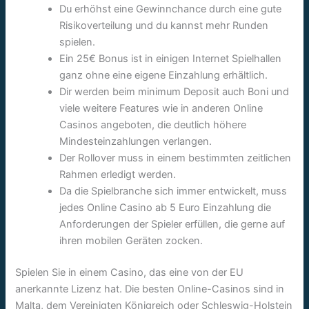
Du erhöhst eine Gewinnchance durch eine gute
Risikoverteilung und du kannst mehr Runden
spielen.
Ein 25€ Bonus ist in einigen Internet Spielhallen
ganz ohne eine eigene Einzahlung erhältlich.
Dir werden beim minimum Deposit auch Boni und
viele weitere Features wie in anderen Online
Casinos angeboten, die deutlich höhere
Mindesteinzahlungen verlangen.
Der Rollover muss in einem bestimmten zeitlichen
Rahmen erledigt werden.
Da die Spielbranche sich immer entwickelt, muss
jedes Online Casino ab 5 Euro Einzahlung die
Anforderungen der Spieler erfüllen, die gerne auf
ihren mobilen Geräten zocken.
Spielen Sie in einem Casino, das eine von der EU
anerkannte Lizenz hat. Die besten Online-Casinos sind in
Malta, dem Vereinigten Königreich oder Schleswig-Holstein