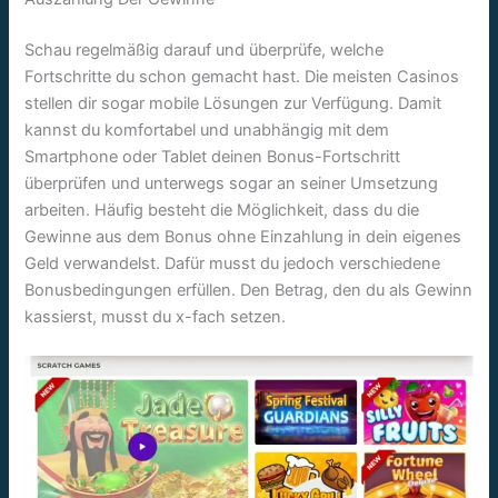
Schau regelmäßig darauf und überprüfe, welche
Fortschritte du schon gemacht hast. Die meisten Casinos
stellen dir sogar mobile Lösungen zur Verfügung. Damit
kannst du komfortabel und unabhängig mit dem
Smartphone oder Tablet deinen Bonus-Fortschritt
überprüfen und unterwegs sogar an seiner Umsetzung
arbeiten. Häufig besteht die Möglichkeit, dass du die
Gewinne aus dem Bonus ohne Einzahlung in dein eigenes
Geld verwandelst. Dafür musst du jedoch verschiedene
Bonusbedingungen erfüllen. Den Betrag, den du als Gewinn
kassierst, musst du x-fach setzen.