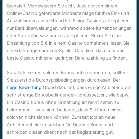
lizenziert. Vergewissern Sie sich, dass die von einem
Online-Casino geforderte Mindesteinlage für Ihre Ein- und
Auszahlungen ausreichend ist. Einige Casinos akzeptieren
nur Banküberweisungen, während andere Kartenzahlungen
oder Sofortüberweisungen akzeptieren. Bevor Sie eine
Einzahlung von 5 € in einem Casino vornehmen, lesen Sie
die Erfahrungen anderer Spieler. Das dient dazu, um das
beste Casino mit einer geringen Bareinzahlung zu finden.
Sobald Sie einen solchen Bonus nutzen möchten, sollten
Sie zuerst die Durchspielbedingungen durchlesen. Der
hugo Bewertung
Grund dafür ist, dass einige Anbieter doch
sehr strenge Bonusbedingungen voraussetzen, wie bspw.
Ein Casino Bonus ohne Einzahlung ist recht selten zu
bekommen – was nicht bedeutet, dass Sie Ihnen einen
solchen nicht sichern können. Zumeist locken neue
Anbieter mit einem solchen No Deposit Bonus und
schreiben diesen direkt nach der Registrierung gut.