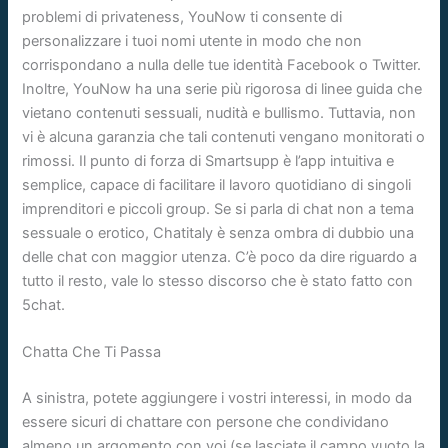
problemi di privateness, YouNow ti consente di
personalizzare i tuoi nomi utente in modo che non
corrispondano a nulla delle tue identità Facebook o Twitter.
Inoltre, YouNow ha una serie più rigorosa di linee guida che
vietano contenuti sessuali, nudità e bullismo. Tuttavia, non
vi è alcuna garanzia che tali contenuti vengano monitorati o
rimossi. Il punto di forza di Smartsupp è l’app intuitiva e
semplice, capace di facilitare il lavoro quotidiano di singoli
imprenditori e piccoli group. Se si parla di chat non a tema
sessuale o erotico, Chatitaly è senza ombra di dubbio una
delle chat con maggior utenza. C’è poco da dire riguardo a
tutto il resto, vale lo stesso discorso che è stato fatto con
5chat.
Chatta Che Ti Passa
A sinistra, potete aggiungere i vostri interessi, in modo da
essere sicuri di chattare con persone che condividano
almeno un argomento con voi (se lasciate il campo vuoto la